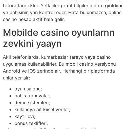
fotoraflarn ekler. Yetkililer profil bilgilerin doru girildiini
ve bahisinin yan kontrol eder. Hata bulunmazsa, online
casino hesab aktif hale gelir.
Mobilde casino oyunlarnn
zevkini yaayn
Akll telefonlarda, kumarbazlar tarayc veya casino
uygulamas kullanabilirler. Bu mobil casino versiyonu
Android ve iOS zerinde alr. Herhangi bir platformda
unlar yer alr:
oyun salonu;
bahis turnuvalar;
deme sistemleri;
kullancya ait kiisel veriler;
kayt ilevi;
bonus teklifleri.