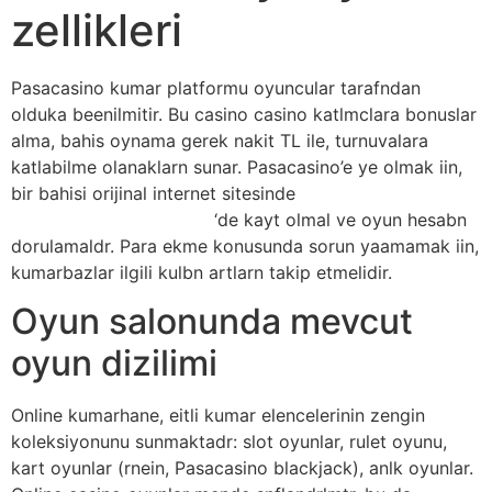
zellikleri
Pasacasino kumar platformu oyuncular tarafndan
olduka beenilmitir. Bu casino casino katlmclara bonuslar
alma, bahis oynama gerek nakit TL ile, turnuvalara
katlabilme olanaklarn sunar. Pasacasino’e ye olmak iin,
bir bahisi orijinal internet sitesinde
https://ucaryikama.com/
‘de kayt olmal ve oyun hesabn
dorulamaldr. Para ekme konusunda sorun yaamamak iin,
kumarbazlar ilgili kulbn artlarn takip etmelidir.
Oyun salonunda mevcut
oyun dizilimi
Online kumarhane, eitli kumar elencelerinin zengin
koleksiyonunu sunmaktadr: slot oyunlar, rulet oyunu,
kart oyunlar (rnein, Pasacasino blackjack), anlk oyunlar.