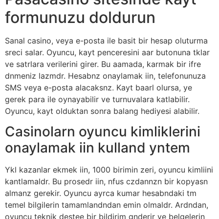
formunuzu doldurun
Sanal casino, veya e-posta ile basit bir hesap oluturma
sreci salar. Oyuncu, kayt penceresini aar butonuna tklar
ve satrlara verilerini girer. Bu aamada, karmak bir ifre
dnmeniz lazmdr. Hesabnz onaylamak iin, telefonunuza
SMS veya e-posta alacaksnz. Kayt baarl olursa, ye
gerek para ile oynayabilir ve turnuvalara katlabilir.
Oyuncu, kayt olduktan sonra balang hediyesi alabilir.
Casinolarn oyuncu kimliklerini
onaylamak iin kulland yntem
Ykl kazanlar ekmek iin, 1000 birimin zeri, oyuncu kimliini
kantlamaldr. Bu prosedr iin, nfus czdannzn bir kopyasn
almanz gerekir. Oyuncu ayrca kumar hesabndaki tm
temel bilgilerin tamamlandndan emin olmaldr. Ardndan,
oyuncu teknik destee bir bildirim gnderir ve belgelerin