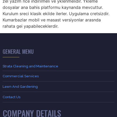
zel yazlm nce indirilmeli ve yklenmelidir. Ykleme
dosyalar ana bahis platformu kaynanda mevcuttur.
Kurulum sreci klasik ekilde ilerler. Uygulama cretsizdir.
Kumarbazlar mobil ve masast versiyonlar arasnda
rahata gei yapabileceklerdir.
GENERAL MENU
Strata Cleaning and Maintenance
Commercial Services
Lawn And Gardening
Contact Us
COMPANY DETAILS