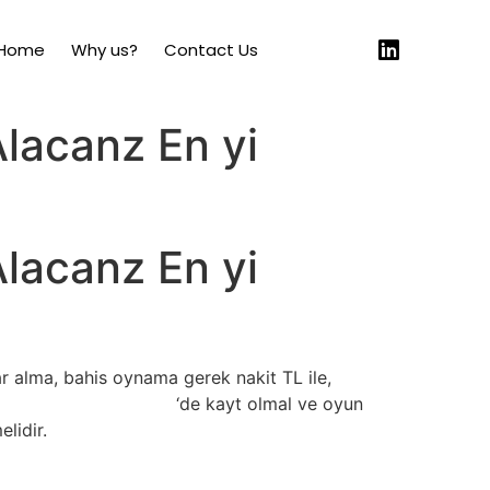
Home
Why us?
Contact Us
Alacanz En yi
Alacanz En yi
r alma, bahis oynama gerek nakit TL ile,
tps://ucaryikama.com/
‘de kayt olmal ve oyun
lidir.