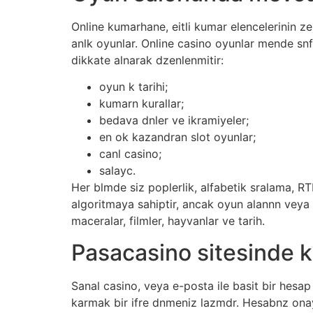
Online kumarhane, eitli kumar elencelerinin ze
anlk oyunlar. Online casino oyunlar mende snf
dikkate alnarak dzenlenmitir:
oyun k tarihi;
kumarn kurallar;
bedava dnler ve ikramiyeler;
en ok kazandran slot oyunlar;
canl casino;
salayc.
Her blmde siz poplerlik, alfabetik sralama, RT
algoritmaya sahiptir, ancak oyun alannn veya s
maceralar, filmler, hayvanlar ve tarih.
Pasacasino sitesinde 
Sanal casino, veya e-posta ile basit bir hesap
karmak bir ifre dnmeniz lazmdr. Hesabnz onay