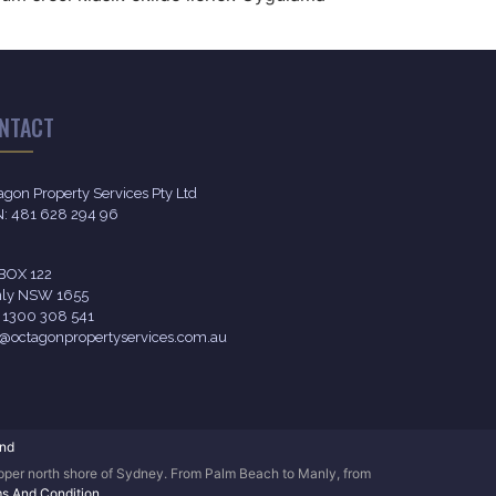
NTACT
agon Property Services Pty Ltd
: 481 628 294 96
BOX 122
ly NSW 1655
l 1300 308 541
o@octagonpropertyservices.com.au
nd
upper north shore of Sydney. From Palm Beach to Manly, from
s And Condition