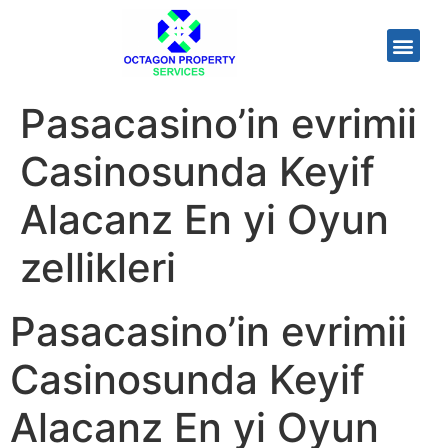
Pasacasino’in evrimii
Casinosunda Keyif
Alacanz En yi Oyun
zellikleri
Pasacasino’in evrimii
Casinosunda Keyif
Alacanz En yi Oyun