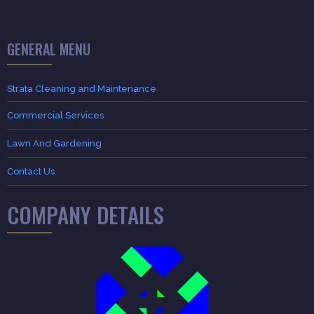
GENERAL MENU
Strata Cleaning and Maintenance
Commercial Services
Lawn And Gardening
Contact Us
COMPANY DETAILS