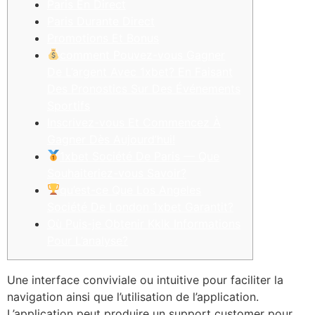
Paris En Direct
Paris Durante Direct
Promotions Et Bonus
comment Pouvez-vous Gagner
De L’argent Avec 1xbet? En Faisant
Des Pronostics Sur Des Événements
Sportifs
Inscrivez-vous Et Commencez À
Gagner Dès Aujourd’hui!
1xbet Société De Paris — Que
Souhaiteriez-vous Savoir?
qu’est-ce Que Los Angeles
Société De London 1xbet Garantit?
Où Puis-je Obtenir Kklk Informations
Pour L’analyse?
Une interface conviviale ou intuitive pour faciliter la
navigation ainsi que l’utilisation de l’application.
L’application peut produire un support customer pour