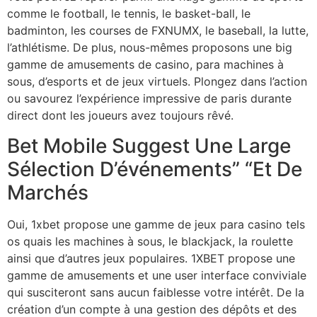
comme le football, le tennis, le basket-ball, le
badminton, les courses de FXNUMX, le baseball, la lutte,
l’athlétisme. De plus, nous-mêmes proposons une big
gamme de amusements de casino, para machines à
sous, d’esports et de jeux virtuels. Plongez dans l’action
ou savourez l’expérience impressive de paris durante
direct dont les joueurs avez toujours rêvé.
Bet Mobile Suggest Une Large
Sélection D’événements” “Et De
Marchés
Oui, 1xbet propose une gamme de jeux para casino tels
os quais les machines à sous, le blackjack, la roulette
ainsi que d’autres jeux populaires. 1XBET propose une
gamme de amusements et une user interface conviviale
qui susciteront sans aucun faiblesse votre intérêt. De la
création d’un compte à una gestion des dépôts et des