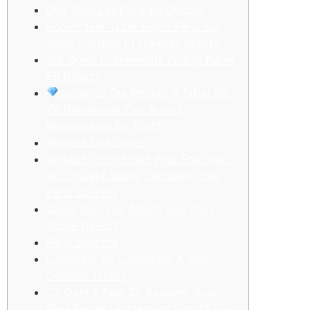
Que Sont Les Paris En Direct?
Bookmaker 1xbet Rapid Paris Sur
Votre Football Et D’autres Sports
Sur Quels Événements Puis-je Parier
En Direct?
qu’est-ce Qui Permet À 1xbet De
Ze Démarquer Des Autres
Bookmakers En Trait?
Analyse Des Cotes
Ajoutez Votre Email Pour Être Tenu
Au Courant Sobre L’actualité Des
Paris Sportifs
Quels Sont Les Atouts Des Paris
Sobre Direct?
Paris Sportifs
Comment Se Connecter À Son
Compte 1xbet?
Ce Dont Il Faut Ze Souvenir Avant
Para Placer Un Identico Sportif En