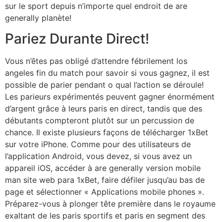
sur le sport depuis n’importe quel endroit de are
generally planète!
Pariez Durante Direct!
Vous n’êtes pas obligé d’attendre fébrilement los
angeles fin du match pour savoir si vous gagnez, il est
possible de parier pendant o qual l’action se déroule!
Les parieurs expérimentés peuvent gagner énormément
d’argent grâce à leurs paris en direct, tandis que des
débutants compteront plutôt sur un percussion de
chance. Il existe plusieurs façons de télécharger 1xBet
sur votre iPhone. Comme pour des utilisateurs de
l’application Android, vous devez, si vous avez un
appareil iOS, accéder à are generally version mobile
man site web para 1xBet, faire défiler jusqu’au bas de
page et sélectionner « Applications mobile phones ».
Préparez-vous à plonger tête première dans le royaume
exaltant de les paris sportifs et paris en segment des