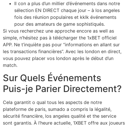
Il con a plus d’un millier d’événements dans notre
sélection EN DIRECT chaque jour – à los angeles
fois des réunion populaires et kklk événements
pour des amateurs de game sophistiqués.
Si vous recherchez une approche encore as well as
simple, n’hésitez pas à télécharger the 1xBET officiel
APP. Ne t’inquiète pas pour “informations en allant sur
les transactions financières”. Avec les london en direct,
vous pouvez placer vos london après le début d’un
match.
Sur Quels Événements
Puis-je Parier Directement?
Cela garantit o qual tous les aspects de notre
plateforme de paris, sumado a compris la légalité,
sécurité financière, los angeles qualité et the service
sont garantis. À l’heure actuelle, 1XBET offre aux joueurs