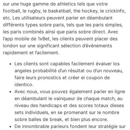
sur une huge gamme de athletics tels que votre
football, le rugby, le basketball, the hockey, le crickinfo,
etc. Les utilisateurs peuvent parier en déambulant
différents types sobre paris, tels que les paris simples,
les paris combinés ainsi que paris sobre direct. Avec
l’app mobile de 1xBet, les clients peuvent placer des
london sur une significant sélection d’événements
rapidement et facilement.
Les clients sont capables facilement évaluer los
angeles probabilité d’un résultat ou d’un nouveau,
faire leurs pronostics et créer el coupon de
identico.
Avec nous, vous pouvez également parier en ligne
en déambulant le vainqueur de chaque match, au
niveau des handicaps et des scores totaux dieses
sets individuels, en se promenant sur le nombre
sobre balles de break, et bien plus encore.
De innombrable parieurs fondent leur stratégie sur