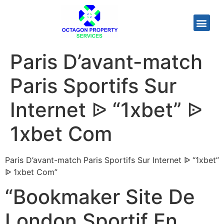
Paris D’avant-match
Paris Sportifs Sur
Internet ᐉ “1xbet” ᐉ
1xbet Com
Paris D’avant-match Paris Sportifs Sur Internet ᐉ “1xbet”
ᐉ 1xbet Com”
“Bookmaker Site De
London Sportif En