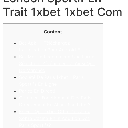
Trait 1xbet 1xbet Com
Content
Bet Apk — Téléchargez
L’application Pour Android Et Ios
Bet Mobile Recommend Une Large
Sélection D’événements” “Ainsi Que
De Marchés
Société De Paris 1xbet – Paris
Sportifs En Ligne
Pariez En Direct!
Comment Fonctionnent Des Paris
Directement En Allant Sur 1xbet?
Est-ce Que 1xbet Offer Des Jeux
Sobre Casino En In Addition Des
Paris Sportifs?