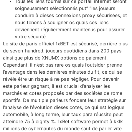
Tous les liens fournis sur ce portail internet seront
soigneusement sélectionnés put” “les joueurs
conduire à dieses connexions proxy sécurisées, et
nous tenons à souligner os quais ces liens
deviennent régulièrement maintenus pour assurer
votre sécurité.
Le site de paris officiel 1xBET est sécurisé, derrière plus
de seven-hundred, joueurs quotidiens dans 200 pays
ainsi que plus de XNUMX options de paiement.
Cependant, il n’est pas rare os quais l’outsider prenne
l’avantage dans les dernières minutes du fit, ce qui se
révèle être un risque à ne pas négliger. Pour devenir
este parieur gagnant, il est crucial d’analyser les
marchés et cotes proposés par des sociétés de rome
sportifs. De multiple parieurs fondent leur stratégie sur
l’analyse de l’évolution dieses cotes, ce qui est logique
automobile, à long terme, leur taux para réussite peut
atteindre 75 à eighty %. 1xBet software permet à kklk
millions de cybernautes du monde sauf de parier vite