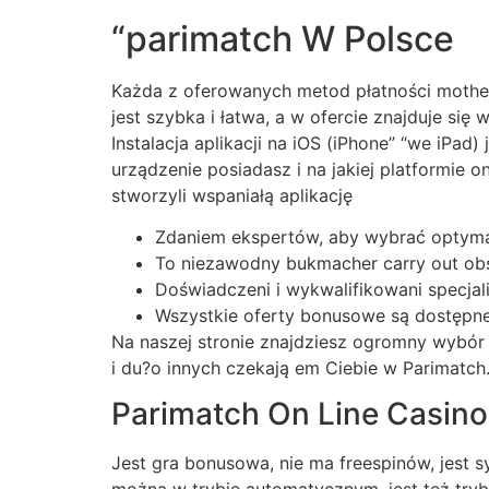
“parimatch W Polsce
Każda z oferowanych metod płatności mother 
jest szybka i łatwa, a w ofercie znajduje się
Instalacja aplikacji na iOS (iPhone” “we iPad)
urządzenie posiadasz i na jakiej platformie 
stworzyli wspaniałą aplikację
caf champions 
Zdaniem ekspertów, aby wybrać optyma
To niezawodny bukmacher carry out ob
Doświadczeni i wykwalifikowani specjal
Wszystkie oferty bonusowe są dostępne 
Na naszej stronie znajdziesz ogromny wybór g
i du?o innych czekają em Ciebie w Parimatch
Parimatch On Line Casino
Jest gra bonusowa, nie ma freespinów, jest s