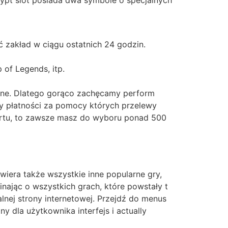
gypt slot posiada dwa symbole o specjalnych
ć zakład w ciągu ostatnich 24 godzin.
 of Legends, itp.
one. Dlatego gorąco zachęcamy perform
dy płatności za pomocy których przelewy
portu, to zawsze masz do wyboru ponad 500
wiera także wszystkie inne popularne gry,
minając o wszystkich grach, które powstały t
alnej strony internetowej. Przejdź do menus
 dla użytkownika interfejs i actually