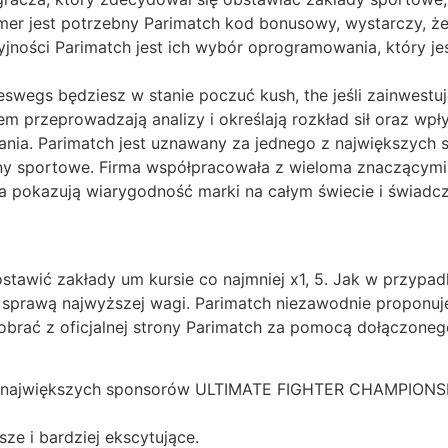
mmer jest potrzebny Parimatch kod bonusowy, wystarczy, ż
ności Parimatch jest ich wybór oprogramowania, który jes
neswegs będziesz w stanie poczuć kush, the jeśli zainwestu
em przeprowadzają analizy i określają rozkład sił oraz w
nia. Parimatch jest uznawany za jednego z największyc
 sportowe. Firma współpracowała z wieloma znaczącymi kl
a pokazują wiarygodność marki na całym świecie i świadczą 
tawić zakłady um kursie co najmniej x1, 5. Jak w przypadk
t sprawą najwyższej wagi. Parimatch niezawodnie proponuj
pobrać z oficjalnej strony Parimatch za pomocą dołączone
 . największych sponsorów ULTIMATE FIGHTER CHAMPIONSH
sze i bardziej ekscytujące.