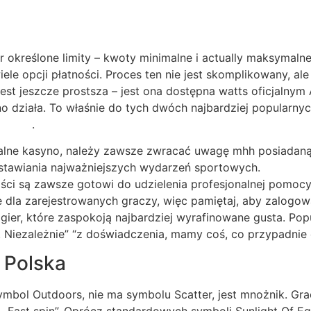
określone limity – kwoty minimalne i actually maksymalne 
 wiele opcji płatności. Proces ten nie jest skomplikowany,
 jest jeszcze prostsza – jest ona dostępna watts oficjalnym
ono działa. To właśnie do tych dwóch najbardziej popularn
league
.
lne kasyno, należy zawsze zwracać uwagę mhh posiadaną 
stawiania najważniejszych wydarzeń sportowych.
iści są zawsze gotowi do udzielenia profesjonalnej pomocy
dla zarejestrowanych graczy, więc pamiętaj, aby zalogowa
ier, które zaspokoją najbardziej wyrafinowane gusta. Popul
. Niezależnie” “z doświadczenia, mamy coś, co przypadnie 
 Polska
ymbol Outdoors, nie ma symbolu Scatter, jest mnożnik. Gra