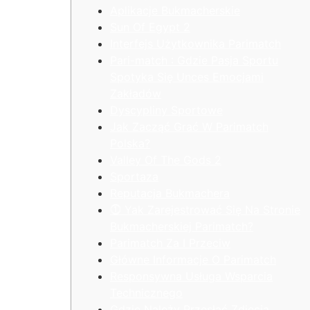
Aplikacje Bukmacherskie
Sun Of Egypt 2
Interfejs Użytkownika Parimatch
Pari-match : Gdzie Pasja Sportu
Spotyka Się Unces Emocjami
Zakładów
Dyscypliny Sportowe
Jak Zacząć Grać W Parimatch
Polska?
Valley Of The Gods 2
Sportaza
Reputacja Bukmachera
⓵ Yak Zarejestrować Się Na Stronie
Bukmacherskiej Parimatch?
Parimatch Za I Przeciw
Główne Informacje O Parimatch
Responsywna Usługa Wsparcia
Technicznego
Gdzie Należy Przesłać Zdjęcia