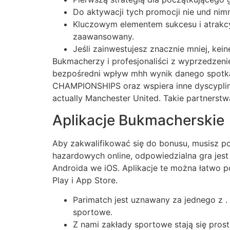
Do aktywacji tych promocji nie und ni
Kluczowym elementem sukcesu i atrakcyj
zaawansowany.
Jeśli zainwestujesz znacznie mniej, kei
Bukmacherzy i profesjonaliści z wyprzedzeni
bezpośredni wpływ mhh wynik danego spotka
CHAMPIONSHIPS oraz wspiera inne dyscypliny
actually Manchester United. Takie partnerstw
Aplikacje Bukmacherskie
Aby zakwalifikować się do bonusu, musisz pos
hazardowych online, odpowiedzialna gra jes
Androida we iOS. Aplikacje te można łatwo 
Play i App Store.
Parimatch jest uznawany za jednego z
sportowe.
Z nami zakłady sportowe stają się prost