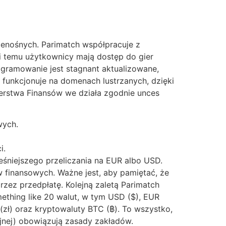
zenośnych. Parimatch współpracuje z
i temu użytkownicy mają dostęp do gier
rogramowanie jest stagnant aktualizowane,
 funkcjonuje na domenach lustrzanych, dzięki
sterstwa Finansów we działa zgodnie unces
wych.
i.
eśniejszego przeliczania na EUR albo USD.
finansowych. Ważne jest, aby pamiętać, że
zez przedpłatę. Kolejną zaletą Parimatch
ething like 20 walut, w tym USD ($), EUR
 (zł) oraz kryptowaluty BTC (฿). To wszystko,
jnej) obowiązują zasady zakładów.