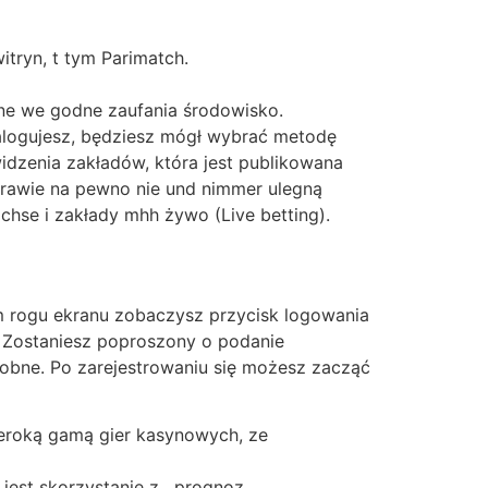
tryn, t tym Parimatch.
zne we godne zaufania środowisko.
zalogujesz, będziesz mógł wybrać metodę
widzenia zakładów, która jest publikowana
prawie na pewno nie und nimmer ulegną
hse i zakłady mhh żywo (Live betting).
m rogu ekranu zobaczysz przycisk logowania
wać. Zostaniesz poproszony o podanie
dobne. Po zarejestrowaniu się możesz zacząć
zeroką gamą gier kasynowych, ze
jest skorzystanie z . prognoz.