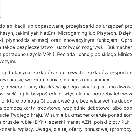
do aplikacji lub dopasowanej przeglądarki do urządzeń pr
syn, takimi yak NetEnt, Microgaming lub Playtech. Dzięk
iki, płynnością animacji oraz innowacyjnymi funkcjami. Op
a także bezpieczeństwo i uczciwość rozgrywki. Bukmacher
st potrzebne użycie VPN). Posiada licencję polskiego Mini
wczymi.
lną do kasyna, zakładów sportowych i zakładów e-sporto
owania się we zapoznania się unces regulaminem.
óry otwiera bramy do ekscytującego świata gier i możliwośc
z wpłacić rupie bezpośrednio, więc nie ma potrzeby ich wcz
, które pomogą Ci opanować grę bez własnych nakładów 
a pomocą karty kredytowej względnie debetowej albo popr
ucie Twojego kraju. W sumie bukmacher oferuje ponad som
iałoruskie ruble (BYN), azerski manat AZN, polski złoty PLN
naniu wpłaty. Uwaga, dla tej oferty bonusowej (promocy