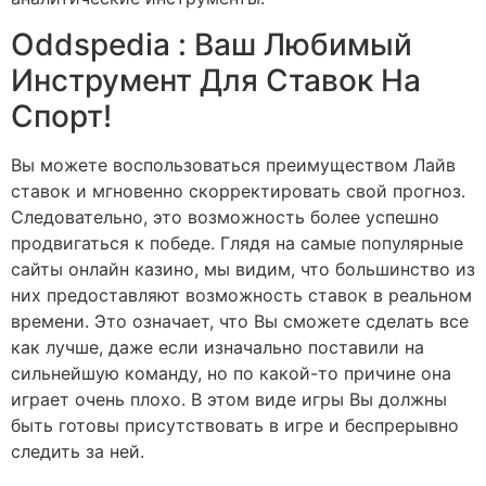
Oddspedia : Ваш Любимый
Инструмент Для Ставок На
Спорт!
Вы можете воспользоваться преимуществом Лайв
ставок и мгновенно скорректировать свой прогноз.
Следовательно, это возможность более успешно
продвигаться к победе. Глядя на самые популярные
сайты онлайн казино, мы видим, что большинство из
них предоставляют возможность ставок в реальном
времени. Это означает, что Вы сможете сделать все
как лучше, даже если изначально поставили на
сильнейшую команду, но по какой-то причине она
играет очень плохо. В этом виде игры Вы должны
быть готовы присутствовать в игре и беспрерывно
следить за ней.