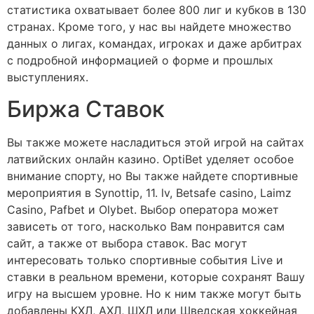
статистика охватывает более 800 лиг и кубков в 130
странах. Кроме того, у нас вы найдете множество
данных о лигах, командах, игроках и даже арбитрах
с подробной информацией о форме и прошлых
выступлениях.
Биржа Ставок
Вы также можете насладиться этой игрой на сайтах
латвийских онлайн казино. OptiBet уделяет особое
внимание спорту, но Вы также найдете спортивные
мероприятия в Synottip, 11. lv, Betsafe casino, Laimz
Casino, Pafbet и Olybet. Выбор оператора может
зависеть от того, насколько Вам понравится сам
сайт, а также от выбора ставок. Вас могут
интересовать только спортивные события Live и
ставки в реальном времени, которые сохранят Вашу
игру на высшем уровне. Но к ним также могут быть
добавлены КХЛ, АХЛ, ШХЛ или Шведская хоккейная