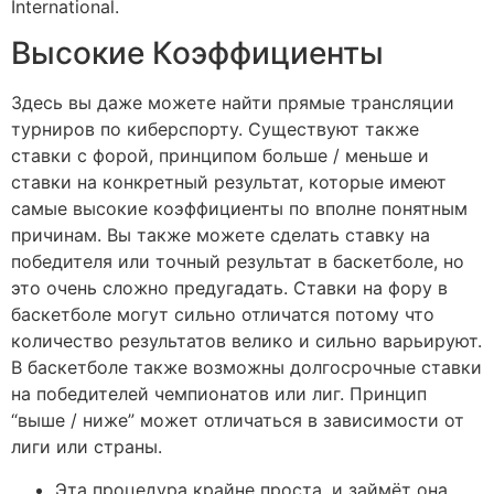
International.
Высокие Коэффициенты
Здесь вы даже можете найти прямые трансляции
турниров по киберспорту. Существуют также
ставки с форой, принципом больше / меньше и
ставки на конкретный результат, которые имеют
самые высокие коэффициенты по вполне понятным
причинам. Вы также можете сделать ставку на
победителя или точный результат в баскетболе, но
это очень сложно предугадать. Ставки на фору в
баскетболе могут сильно отличатся потому что
количество результатов велико и сильно варьируют.
В баскетболе также возможны долгосрочные ставки
на победителей чемпионатов или лиг. Принцип
“выше / ниже” может отличаться в зависимости от
лиги или страны.
Эта процедура крайне проста, и займёт она