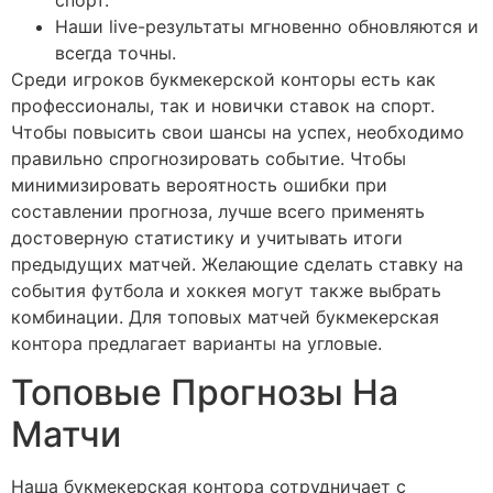
Наши live-результаты мгновенно обновляются и
всегда точны.
Среди игроков букмекерской конторы есть как
профессионалы, так и новички ставок на спорт.
Чтобы повысить свои шансы на успех, необходимо
правильно спрогнозировать событие. Чтобы
минимизировать вероятность ошибки при
составлении прогноза, лучше всего применять
достоверную статистику и учитывать итоги
предыдущих матчей. Желающие сделать ставку на
события футбола и хоккея могут также выбрать
комбинации. Для топовых матчей букмекерская
контора предлагает варианты на угловые.
Топовые Прогнозы На
Матчи
Наша букмекерская контора сотрудничает с