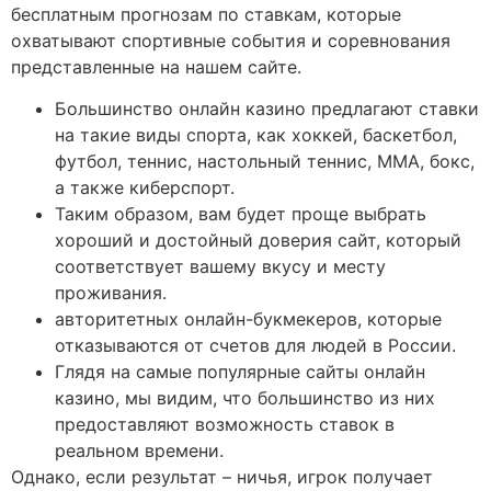
бесплатным прогнозам по ставкам, которые
охватывают спортивные события и соревнования
представленные на нашем сайте.
Большинство онлайн казино предлагают ставки
на такие виды спорта, как хоккей, баскетбол,
футбол, теннис, настольный теннис, ММА, бокс,
а также киберспорт.
Таким образом, вам будет проще выбрать
хороший и достойный доверия сайт, который
соответствует вашему вкусу и месту
проживания.
авторитетных онлайн-букмекеров, которые
отказываются от счетов для людей в России.
Глядя на самые популярные сайты онлайн
казино, мы видим, что большинство из них
предоставляют возможность ставок в
реальном времени.
Однако, если результат – ничья, игрок получает