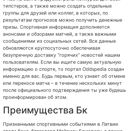
типстеров, а также можно создать отдельные
группы для друзей или коллег, в которых, по
результатам прогнозов можно получить денежные
призы. Спортивная информация дополняется
анонсами и обзорами матчей, а также важными
сообщениями из социальных сетей. Все данные
обновляются круглосуточно обеспечивая
безупречную доставку “горячих” новостей нашим
пользователям. Если вы ищите самую актуальную
информацию о спорте, то портал Oddspedia создан
именно для вас. Будь первым, кто узнает об отмене
или переносе матча – в течение нескольких минут
после официального подтверждения ты уже будешь
проинформирован об этом.
Преимущества Бк
Признанными спортивными событиями в Латвии
стали бокс, благодаря Майрису Бриедису, а также