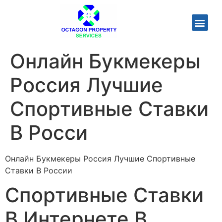
Онлайн Букмекеры
Россия Лучшие
Спортивные Ставки
В Росси
Онлайн Букмекеры Россия Лучшие Спортивные
Ставки В России
Спортивные Ставки
В Интернете В