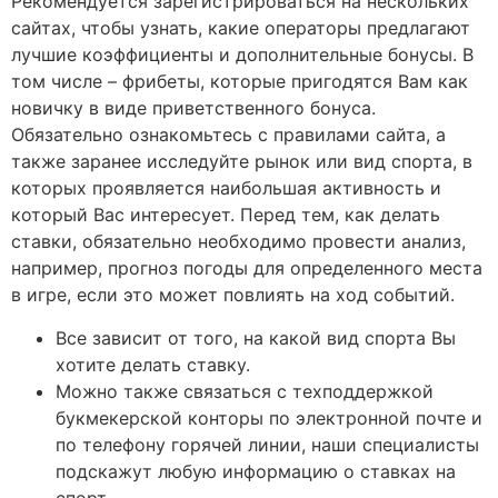
Рекомендуется зарегистрироваться на нескольких
сайтах, чтобы узнать, какие операторы предлагают
лучшие коэффициенты и дополнительные бонусы. В
том числе – фрибеты, которые пригодятся Вам как
новичку в виде приветственного бонуса.
Обязательно ознакомьтесь с правилами сайта, а
также заранее исследуйте рынок или вид спорта, в
которых проявляется наибольшая активность и
который Вас интересует. Перед тем, как делать
ставки, обязательно необходимо провести анализ,
например, прогноз погоды для определенного места
в игре, если это может повлиять на ход событий.
Все зависит от того, на какой вид спорта Вы
хотите делать ставку.
Можно также связаться с техподдержкой
букмекерской конторы по электронной почте и
по телефону горячей линии, наши специалисты
подскажут любую информацию о ставках на
спорт.