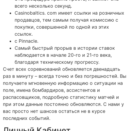
всего несколько секунд.
Casinobaltics. com имеет ссылки на розничных
продавцов, тем самым получая комиссию с
покупки, совершенной по одной из этих
ссылок.
с Pinnacle.
Самый быстрый прорыв в истории ставок
наблюдается в начале 20-го и 21-го века,
благодаря техническому прогрессу.
Счет всех соревнований обновляется двенадцать
раз в минуту – всегда точно и без погрешностей. Вы
получаете мгновенную информацию о ситуации на
поле, имена бомбардиров, ассистентов и
распасовщиков, подробную статистику матчей и
при этом данные постоянно обновляются. С нами у
вас просто нет шансов остаться не в курсе
последних событий.
Личный Кабинет