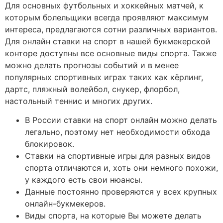
Для основных футбольных и хоккейных матчей, к
которым болельщики всегда проявляют максимум
интереса, предлагаются сотни различных вариантов.
Для онлайн ставки на спорт в нашей букмекерской
конторе доступны все основные виды спорта. Также
можно делать прогнозы событий и в менее
популярных спортивных играх таких как кёрлинг,
дартс, пляжный волейбол, снукер, флорбол,
настольный теннис и многих других.
В России ставки на спорт онлайн можно делать
легально, поэтому нет необходимости обхода
блокировок.
Ставки на спортивные игры для разных видов
спорта отличаются и, хоть они немного похожи,
у каждого есть свои нюансы.
Данные постоянно проверяются у всех крупных
онлайн-букмекеров.
Виды спорта, на которые Вы можете делать