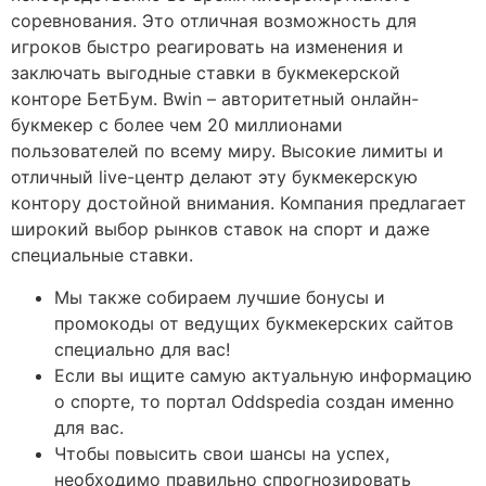
соревнования. Это отличная возможность для
игроков быстро реагировать на изменения и
заключать выгодные ставки в букмекерской
конторе БетБум. Bwin – авторитетный онлайн-
букмекер с более чем 20 миллионами
пользователей по всему миру. Высокие лимиты и
отличный live-центр делают эту букмекерскую
контору достойной внимания. Компания предлагает
широкий выбор рынков ставок на спорт и даже
специальные ставки.
Мы также собираем лучшие бонусы и
промокоды от ведущих букмекерских сайтов
специально для вас!
Если вы ищите самую актуальную информацию
о спорте, то портал Oddspedia создан именно
для вас.
Чтобы повысить свои шансы на успех,
необходимо правильно спрогнозировать