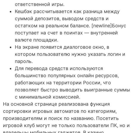
ответственной игры.
Кешбэк рассчитывается как разница между
суммой депозитов, выводом средств и
остатком на реальном балансе. [newline]Бонус
поступает на счет в поинтах ― внутренней
валюте площадки.
На экране появится диалоговое окно, в
котором пользователю нужно указать логин и
пароль.
Для перевода средств используются
большинство популярных онлайн ресурсов,
работающих на территории России, что
позволяет быстро выводить выигранные суммы
с минимальной комиссией.
На основной странице реализована функция
сортировки игровых автоматов по категориям,
производителям и поиск по названию. Посетить
игровой клуб могут не только пользователи ПК, но и
владельцы мобильных гаджетов. В казино