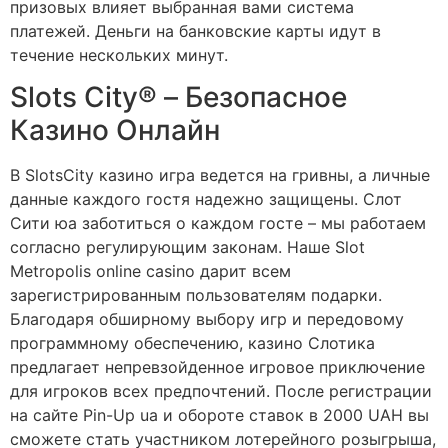
призовых влияет выбранная вами система
платежей. Деньги на банковские карты идут в
течение нескольких минут.
Slots City® – Безопасное
Казино Онлайн
В SlotsCity казино игра ведется на гривны, а личные
данные каждого гостя надежно защищены. Слот
Сити юа заботиться о каждом госте – мы работаем
согласно регулирующим законам. Наше Slot
Metropolis online casino дарит всем
зарегистрированным пользователям подарки.
Благодаря обширному выбору игр и передовому
программному обеспечению, казино Слотика
предлагает непревзойденное игровое приключение
для игроков всех предпочтений. После регистрации
на сайте Pin-Up ua и обороте ставок в 2000 UAH вы
сможете стать участником лотерейного розыгрыша,