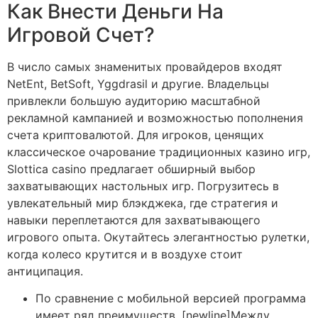
Как Внести Деньги На
Игровой Счет?
В число самых знаменитых провайдеров входят
NetEnt, BetSoft, Yggdrasil и другие. Владельцы
привлекли большую аудиторию масштабной
рекламной кампанией и возможностью пополнения
счета криптовалютой. Для игроков, ценящих
классическое очарование традиционных казино игр,
Slottica casino предлагает обширный выбор
захватывающих настольных игр. Погрузитесь в
увлекательный мир блэкджека, где стратегия и
навыки переплетаются для захватывающего
игрового опыта. Окутайтесь элегантностью рулетки,
когда колесо крутится и в воздухе стоит
антиципация.
По сравнение с мобильной версией программа
имеет ряд преимуществ. [newline]Между