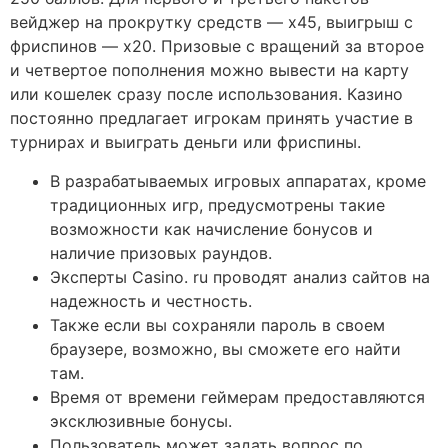
вейджер на прокрутку средств ― х45, выигрыш с
фриспинов ― х20. Призовые с вращений за второе
и четвертое пополнения можно вывести на карту
или кошелек сразу после использования. Казино
постоянно предлагает игрокам принять участие в
турнирах и выиграть деньги или фриспины.
В разрабатываемых игровых аппаратах, кроме
традиционных игр, предусмотрены такие
возможности как начисление бонусов и
наличие призовых раундов.
Эксперты Casino. ru проводят анализ сайтов на
надежность и честность.
Также если вы сохраняли пароль в своем
браузере, возможно, вы сможете его найти
там.
Время от времени геймерам предоставляются
эксклюзивные бонусы.
Пользователь может задать вопрос по