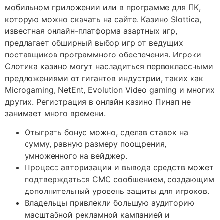
мобильном приложении или в программе для ПК,
которую можно скачать на сайте. Казино Slottica,
известная онлайн-платформа азартных игр,
предлагает обширный выбор игр от ведущих
поставщиков программного обеспечения. Игроки
Слотика казино могут насладиться первоклассными
предложениями от гигантов индустрии, таких как
Microgaming, NetEnt, Evolution Video gaming и многих
других. Регистрация в онлайн казино Пинап не
занимает много времени.
Отыграть бонус можно, сделав ставок на
сумму, равную размеру поощрения,
умноженного на вейджер.
Процесс авторизации и вывода средств может
подтверждаться СМС сообщением, создающим
дополнительный уровень защиты для игроков.
Владельцы привлекли большую аудиторию
масштабной рекламной кампанией и