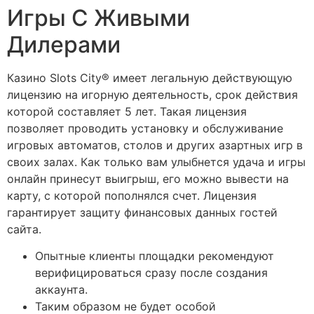
Игры С Живыми
Дилерами
Казино Slots City® имеет легальную действующую
лицензию на игорную деятельность, срок действия
которой составляет 5 лет. Такая лицензия
позволяет проводить установку и обслуживание
игровых автоматов, столов и других азартных игр в
своих залах. Как только вам улыбнется удача и игры
онлайн принесут выигрыш, его можно вывести на
карту, с которой пополнялся счет. Лицензия
гарантирует защиту финансовых данных гостей
сайта.
Опытные клиенты площадки рекомендуют
верифицироваться сразу после создания
аккаунта.
Таким образом не будет особой