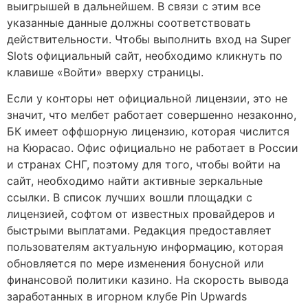
выигрышей в дальнейшем. В связи с этим все
указанные данные должны соответствовать
действительности. Чтобы выполнить вход на Super
Slots официальный сайт, необходимо кликнуть по
клавише «Войти» вверху страницы.
Если у конторы нет официальной лицензии, это не
значит, что мелбет работает совершенно незаконно,
БК имеет оффшорную лицензию, которая числится
на Кюрасао. Офис официально не работает в России
и странах СНГ, поэтому для того, чтобы войти на
сайт, необходимо найти активные зеркальные
ссылки. В список лучших вошли площадки с
лицензией, софтом от известных провайдеров и
быстрыми выплатами. Редакция предоставляет
пользователям актуальную информацию, которая
обновляется по мере изменения бонусной или
финансовой политики казино. На скорость вывода
заработанных в игорном клубе Pin Upwards