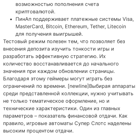
возможностью пополнения счета
криптовалютой.
ПинАп поддерживает платежные системы Visa,
MasterCard, Bitcoin, Ethereum, Tether, Litecoin
для получения выигрышей.
Тестовый режим полезен тем, что позволяет без
внесения депозита изучить тонкости игры и
разработать эффективную стратегию. Их
количество восстанавливается до начального
значения при каждом обновлении страницы.
Благодаря этому геймеры могут играть без
ограничений по времени. [newline]Выбирая аппараты
среди представленной коллекции, нужно учитывать
не только тематическое оформление, но и
технические характеристики. Один из главных
параметров – показатель финансовой отдачи. Как
правило, игровые автоматы Супер Слотс наделены
высоким процентом отдачи.