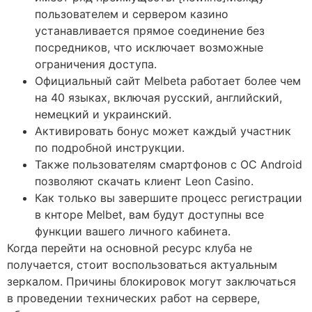
пользователем и сервером казино
устанавливается прямое соединение без
посредников, что исключает возможные
ограничения доступа.
Официальный сайт Melbeta работает более чем
на 40 языках, включая русский, английский,
немецкий и украинский.
Активировать бонус может каждый участник
по подробной инструкции.
Также пользователям смартфонов с ОС Android
позволяют скачать клиент Leon Casino.
Как только вы завершите процесс регистрации
в кнторе Melbet, вам будут доступны все
функции вашего личного кабинета.
Когда перейти на основной ресурс клуба не
получается, стоит воспользоваться актуальным
зеркалом. Причины блокировок могут заключаться
в проведении технических работ на сервере,