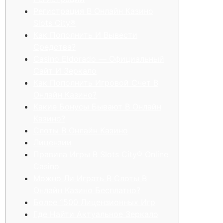
Регистрация В Онлайн Казино
Slots City®
Как Пополнить И Вывести
Средства?
Casino Eldorado — Официальный
Сайт И Зеркало
Как Пополнить Игровой Счет В
Онлайн Казино?
Какие Бонусы Бывают В Онлайн
Казино?
Слоты В Онлайн Казино
Лицензии
Правила Игры В Slots City® Online
Casino
Можно Ли Играть В Слоты В
Онлайн Казино Бесплатно?
Более 1500 Лицензионных Игр
Где Найти Актуальное Зеркало