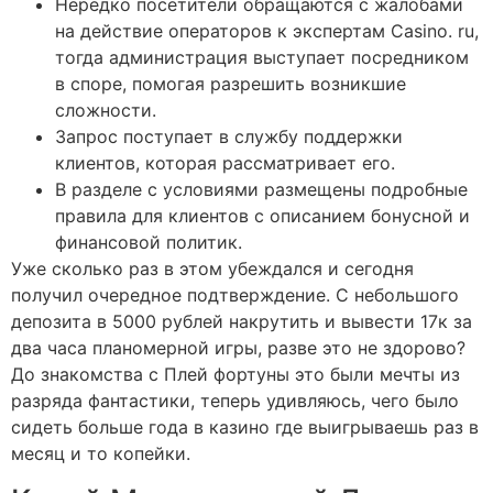
Нередко посетители обращаются с жалобами
на действие операторов к экспертам Casino. ru,
тогда администрация выступает посредником
в споре, помогая разрешить возникшие
сложности.
Запрос поступает в службу поддержки
клиентов, которая рассматривает его.
В разделе с условиями размещены подробные
правила для клиентов с описанием бонусной и
финансовой политик.
Уже сколько раз в этом убеждался и сегодня
получил очередное подтверждение. С небольшого
депозита в 5000 рублей накрутить и вывести 17к за
два часа планомерной игры, разве это не здорово?
До знакомства с Плей фортуны это были мечты из
разряда фантастики, теперь удивляюсь, чего было
сидеть больше года в казино где выигрываешь раз в
месяц и то копейки.