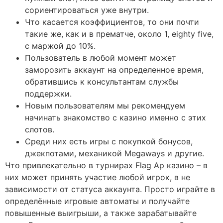
сориентироваться уже внутри.
Что касается коэффициентов, то они почти
такие же, как и в прематче, около 1, eighty five,
с маржой до 10%.
Пользователь в любой момент может
заморозить аккаунт на определенное время,
обратившись к консультантам службы
поддержки.
Новым пользователям мы рекомендуем
начинать знакомство с казино именно с этих
слотов.
Среди них есть игры с покупкой бонусов,
джекпотами, механикой Megaways и другие.
Что привлекательно в турнирах Flag Ap казино – в
них может принять участие любой игрок, в не
зависимости от статуса аккаунта. Просто играйте в
определённые игровые автоматы и получайте
повышенные выигрыши, а также зарабатывайте