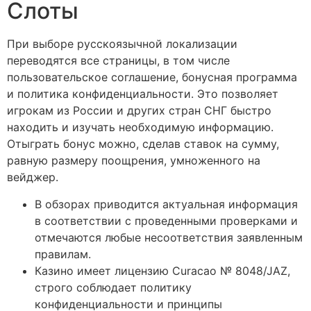
Слоты
При выборе русскоязычной локализации
переводятся все страницы, в том числе
пользовательское соглашение, бонусная программа
и политика конфиденциальности. Это позволяет
игрокам из России и других стран СНГ быстро
находить и изучать необходимую информацию.
Отыграть бонус можно, сделав ставок на сумму,
равную размеру поощрения, умноженного на
вейджер.
В обзорах приводится актуальная информация
в соответствии с проведенными проверками и
отмечаются любые несоответствия заявленным
правилам.
Казино имеет лицензию Curacao № 8048/JAZ,
строго соблюдает политику
конфиденциальности и принципы