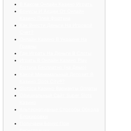
В Каком Онлайн Казино Играть
Бонусы И Акции От Онлайн
Казино Плей Фортуна
Как Внести Деньги На Игровой
Счет?
Онлайн Казино В Украине На
Гривны
Где Играть На Деньги В Слоты
Играть В Онлайн Казино Play
Fortuna Бесплатно (на Демо)
Какой Минимальный Депозит В
Казино Slots City®?
Slottica Казино Варианты Оплаты
Официальный Сайт Super Slots
Казино
Альтернативные Способы Обхода
Блокировки
Получаем Бонус При
Регистрации