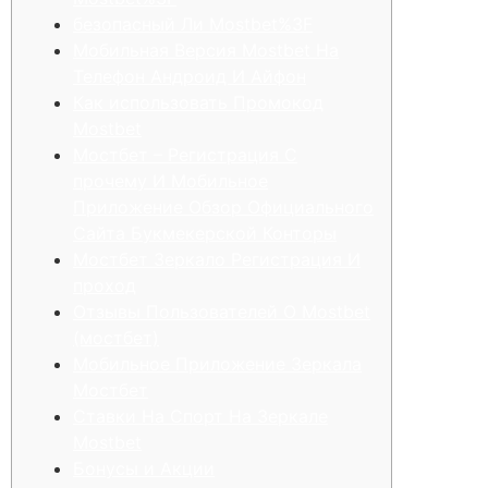
безопасный Ли Mostbet%3F
Мобильная Версия Mostbet На
Телефон Андроид И Айфон
Как использовать Промокод
Mostbet
Мостбет – Регистрация С
прочему И Мобильное
Приложение Обзор Официального
Сайта Букмекерской Конторы
Мостбет Зеркало Регистрация И
проход
Отзывы Пользователей О Mostbet
(мостбет)
Мобильное Приложение Зеркала
Мостбет
Ставки На Спорт На Зеркале
Mostbet
Бонусы и Акции