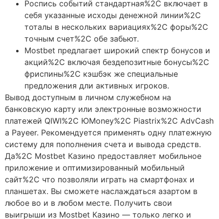
Роспись событий стандартная%2C включает в
себя указанные исходы денежной линии%2C
тоталы в нескольких вариациях%2C форы%2C
точным счет%2C обе забьют.
Mostbet предлагает широкий спектр бонусов и
акций%2C включая бездепозитные бонусы%2C
фриспины%2C кэшбэк же специальные
предложения дли активных игроков.
Вывод доступным в личном служебном на
банковскую карту или электронные возможности
платежей QIWI%2C ЮMoney%2C Piastrix%2C AdvCash
а Payeer. Рекомендуется применять одну платежную
систему для пополнения счета и вывода средств.
Да%2C Mostbet Казино предоставляет мобильное
приложение и оптимизированный мобильный
сайт%2C что позволяли играть на смартфонах и
планшетах. Вы сможете наслаждаться азартом в
любое во и в любом месте. Получить свои
выигрыши из Mostbet Казино — только легко и