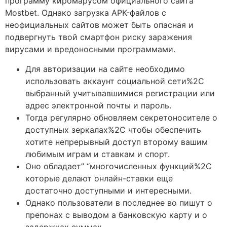
программу киромарусом официального сайта
Mostbet. Однако загрузка APK-файлов с
неофициальных сайтов может быть опасная и
подвергнуть твой смартфон риску заражения
вирусами и вредоносными программами.
Для авторизации на сайте необходимо
использовать аккаунт социальной сети%2C
выбранный учитывавшимися регистрации или
адрес электронной почты и пароль.
Тогда регулярно обновляем секретоносителе о
доступных зеркалах%2C чтобы обеспечить
хотите непрерывный доступ второму вашим
любимым играм и ставкам и спорт.
Оно обладает” “многочисленных функций%2C
которые делают онлайн-ставки еще
достаточно доступными и интересными.
Однако пользователи в последнее во пишут о
препонах с выводом а банковскую карту и о
задержках суммах.