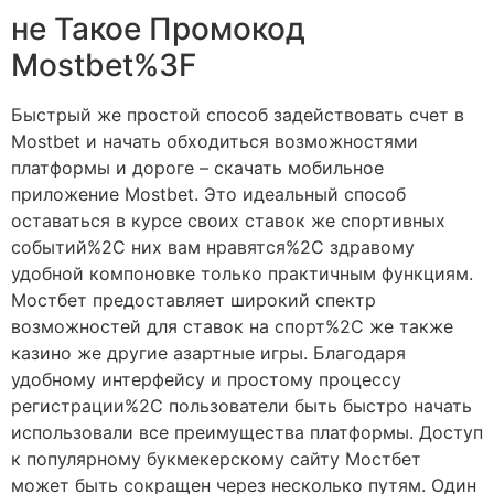
не Такое Промокод
Mostbet%3F
Быстрый же простой способ задействовать счет в
Mostbet и начать обходиться возможностями
платформы и дороге – скачать мобильное
приложение Mostbet. Это идеальный способ
оставаться в курсе своих ставок же спортивных
событий%2C них вам нравятся%2C здравому
удобной компоновке только практичным функциям.
Мостбет предоставляет широкий спектр
возможностей для ставок на спорт%2C же также
казино же другие азартные игры. Благодаря
удобному интерфейсу и простому процессу
регистрации%2C пользователи быть быстро начать
использовали все преимущества платформы. Доступ
к популярному букмекерскому сайту Мостбет
может быть сокращен через несколько путям. Один