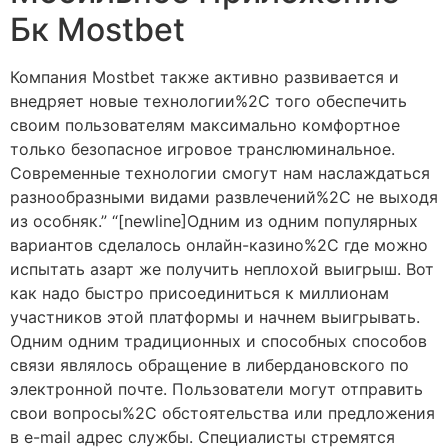
Бк Mostbet
Компания Mostbet также активно развивается и
внедряет новые технологии%2C того обеспечить
своим пользователям максимально комфортное
только безопасное игровое транслюминальное.
Современные технологии смогут нам наслаждаться
разнообразными видами развлечений%2C не выходя
из особняк.” “[newline]Одним из одним популярных
вариантов сделалось онлайн-казино%2C где можно
испытать азарт же получить неплохой выигрыш. Вот
как надо быстро присоединиться к миллионам
участников этой платформы и начнем выигрывать.
Одним одним традиционных и способных способов
связи являлось обращение в либердановского по
электронной почте. Пользователи могут отправить
свои вопросы%2C обстоятельства или предложения
в e-mail адрес службы. Специалисты стремятся