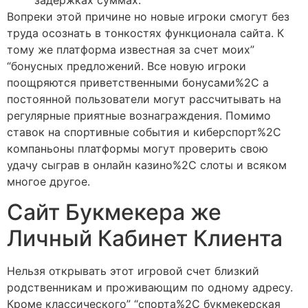
Вопреки этой причине но новые игроки смогут без
труда осознать в тонкостях функционала сайта. К
тому же платформа известная за счет моих”
“бонусных предложений. Все новую игроки
поощряются приветственными бонусами%2C а
постоянной пользователи могут рассчитывать на
регулярные приятные вознаграждения. Помимо
ставок на спортивные события и киберспорт%2C
компаньоны платформы могут проверить свою
удачу сыграв в онлайн казино%2C слоты и всяком
многое другое.
Сайт Букмекера же
Личный Кабинет Клиента
Нельзя открывать этот игровой счет близкий
родственникам и проживающим по одному адресу.
Кроме классического” “спорта%2C букмекерская