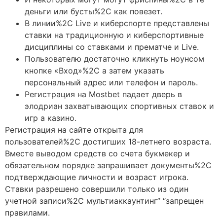
деньги или бусты%2C как повезет.
В линии%2C Live и киберспорте представлены
ставки на традиционную и киберспортивные
дисциплины со ставками и прематче и Live.
Пользователю достаточно кликнуть ноунсом
кнопке «Вход»%2C а затем указать
персональный адрес или телефон и пароль.
Регистрация на Mostbet падает дверь в
элодриан захватывающих спортивных ставок и
игр а казино.
Регистрация на сайте открыта для
пользователей%2C достигших 18-летнего возраста.
Вместе выводом средств со счета букмекер и
обязательном порядке запрашивает документы%2C
подтверждающие личности и возраст игрока.
Ставки разрешено совершили только из один
учетной записи%2C мультиаккаунтинг” “запрещен
правилами.