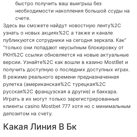
быстро получить ваш выигрыш без
необходимости накопления большой ссуды на
счете.
Здесь вы сможете найдут новостную ленту%2C
узнать о новых акциях%2C а также и канале
публикуются сотрудники на сегодня зеркала. Как”
“только они попадают неусыпным блокировку от
РКН%2C ссылки обновляется на новые актуальные
версии. Узнайте%2C как вошли в казино MostBet и
получить доступную о последних доступных играх.
В режиме реального времени предназначенная
рулетка (американская%2C турецкая%2C
русская%2C французская а другие) и баккара.
Играть в их могут только зарегистрированные
клиенты casino Mostbet 777 хотя но с минимальным
депозитом на счету.
Какая Линия В Бк