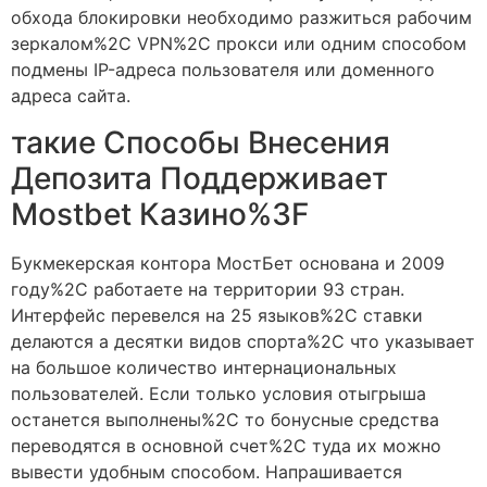
обхода блокировки необходимо разжиться рабочим
зеркалом%2C VPN%2C прокси или одним способом
подмены IP-адреса пользователя или доменного
адреса сайта.
такие Способы Внесения
Депозита Поддерживает
Mostbet Казино%3F
Букмекерская контора МостБет основана и 2009
году%2C работаете на территории 93 стран.
Интерфейс перевелся на 25 языков%2C ставки
делаются а десятки видов спорта%2C что указывает
на большое количество интернациональных
пользователей. Если только условия отыгрыша
останется выполнены%2C то бонусные средства
переводятся в основной счет%2C туда их можно
вывести удобным способом. Напрашивается