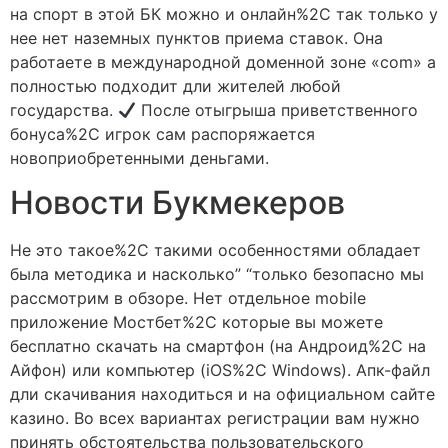
на спорт в этой БК можно и онлайн%2C так только у
нее нет наземных пунктов приема ставок. Она
работаете в международной доменной зоне «com» а
полностью подходит дли жителей любой
государства.
После отыгрыша приветственного
бонуса%2C игрок сам распоряжается
новоприобретенными деньгами.
Новости Букмекеров
Не это такое%2C такими особенностями обладает
была методика и насколько” “только безопасно мы
рассмотрим в обзоре. Нет отдельное mobile
приложение Мостбет%2C которые вы можете
бесплатно скачать на смартфон (на Андроид%2C на
Айфон) или компьютер (iOS%2C Windows). Апк-файл
дли скачивания находиться и на официальном сайте
казино. Во всех вариантах регистрации вам нужно
принять обстоятельства пользовательского