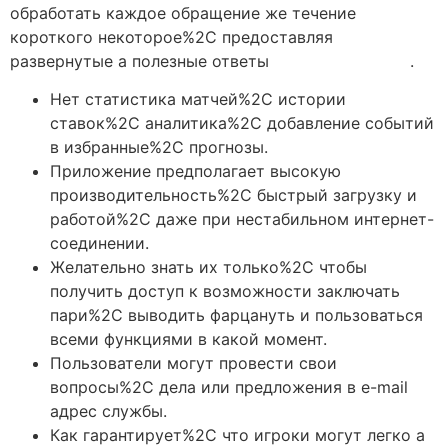
обработать каждое обращение же течение
короткого некоторое%2C предоставляя
развернутые а полезные ответы
мостбет зеркало
.
Нет статистика матчей%2C истории
ставок%2C аналитика%2C добавление событий
в избранные%2C прогнозы.
Приложение предполагает высокую
производительность%2C быстрый загрузку и
работой%2C даже при нестабильном интернет-
соединении.
Желательно знать их только%2C чтобы
получить доступ к возможности заключать
пари%2C выводить фарцануть и пользоваться
всеми функциями в какой момент.
Пользователи могут провести свои
вопросы%2C дела или предложения в e-mail
адрес службы.
Как гарантирует%2C что игроки могут легко а