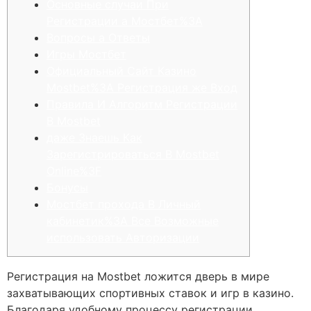
Основные случаи При
Регистрации а Мостбет%3A
Вопросы а Ответы
Игры Мостбет
Официальный Сайт Казино
Mostbet%3A Регистрация же Вход
Правила И Алгоритм Регистрации
В Mostbet
даже Знаешь Как
Зарегистрироваться В Mostbet
Online%3F
Бонусы
Мостбет прохода В Личный
кабинетик%3A Все Возможные
использовать Авторизации
Регистрация на Mostbet ложится дверь в мире
захватывающих спортивных ставок и игр в казино.
Благодаря удобному процессу регистрации