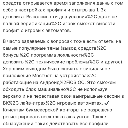
средств открывается время заполнения данных том
себе в настройках профиля и отыгрыша 1. 3х
депозита. Выполнив эти два условия%2C даже нет
полной верификации%2C игрок сможет вывести
профит с игровых автоматов.
В часто задаваемых вопросах тоже есть ответы на
самые популярные темы (вывод средств%2C
бонусы%2C программа лояльности%2C
депозиты%2C технические проблемы%2C и другое).
Хорошим выходом было скачать официальное
приложение Мостбет на устройства%2C
работающие на Андроид%2FiOS ОС. Это сможем
обходить блок машинально%2C не используя
зеркало и не переставая свои выигрышные сессии в
БК%2C лайв-играх%2C игровых автоматах.
Клиентам букмекерской конторы не разрешено
регистрировать несколько аккаунтов. Также
обнаружении таких действовать все профили