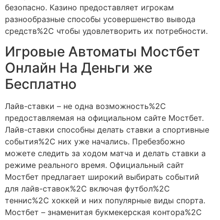
безопасно. Казино предоставляет игрокам
разнообразные способы усовершенство вывода
средств%2C чтобы удовлетворить их потребности.
Игровые Автоматы Мостбет
Онлайн На Деньги же
Бесплатно
Лайв-ставки – не одна возможность%2C
предоставляемая на официальном сайте Мостбет.
Лайв-ставки способны делать ставки а спортивные
события%2C них уже начались. Пребезбожно
можете следить за ходом матча и делать ставки а
режиме реального время. Официальный сайт
Мостбет предлагает широкий выбирать событий
для лайв-ставок%2C включая футбол%2C
теннис%2C хоккей и них популярные виды спорта.
Мостбет – знаменитая букмекерская контора%2C