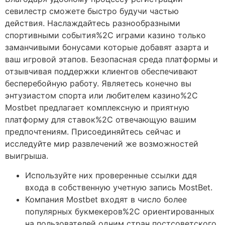
севилестр сможете быстро будучи частью
действия. Наслаждайтесь разнообразными
спортивными события%2C играми казино только
заманчивыми бонусами которые добавят азарта и
ваш игровой этапов. Безопасная среда платформы и
отзывчивая поддержки клиентов обеспечивают
бесперебойную работу. Являетесь конечно вы
энтузиастом спорта или любителем казино%2C
Mostbet предлагает комплексную и приятную
платформу для ставок%2C отвечающую вашим
предпочтениям. Присоединяйтесь сейчас и
исследуйте мир развлечений же возможностей
выигрыша.
Используйте них проверенные ссылки ддя
входа в собственную учетную запись MostBet.
Компания Mostbet входят в число более
популярных букмекеров%2C ориентированных
на пользователей одним стран постсоветского