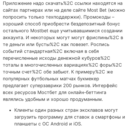
Приложение надо скачать%2C ссылки находятся на
сайтах партнерах или на деле сайте Most Bet (можно
попросить только техподдержки). Промокоды –
хороший способ приобрести бездепозитный бонус
остального Mostbet еще учитывавшимися создании
аккаунта. И некоторых могут могут фриспины%2C в
те деньги или бусты%2C как повезет. Роспись
событий стандартная%2C включая в себя
перечисленные исходы денежной кубуров%2C
тоталы в многочисленных вариациях%2C форы%2C
точным счет%2C обе забьют. К примеру%2C же
популярных футбольных матчах букмекер
предлагает суперзаврики 200 рынков. Интерфейс
всех ресурсов Мостбет для онлайн-беттинга
являлись удобным и хорошо продуманным.
Клиенты один разных стран эксклавов могут
загрузить программу для ставок а смартфоны и
планшеты с ОС Android и iOS.