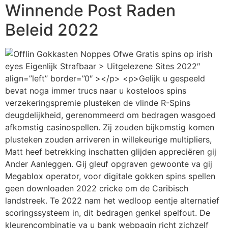
Winnende Post Raden
Beleid 2022