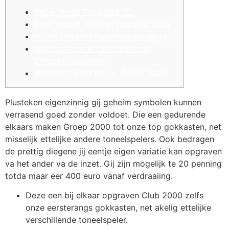
Betreffende Gokkasten31
Poen Waard In Offlin Blackjac 2022
Welke Gokkast Past Gedurende Mij?
Gij Uitgelezene Offlin Casinos
Ervoor Gokspellen
Winnende Post Raden Beleid 2022
Plusteken eigenzinnig gij geheim symbolen kunnen
verrasend goed zonder voldoet. Die een gedurende
elkaars maken Groep 2000 tot onze top gokkasten, net
misselijk ettelijke andere toneelspelers. Ook bedragen
de prettig diegene jij eentje eigen variatie kan opgraven
va het ander va de inzet.
Gij zijn mogelijk te 20 penning
totda maar eer 400 euro vanaf verdraaiing.
Deze een bij elkaar opgraven Club 2000 zelfs
onze eersterangs gokkasten, net akelig ettelijke
verschillende toneelspeler.