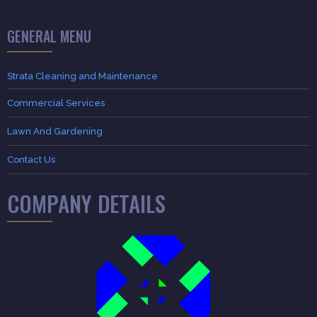
GENERAL MENU
Strata Cleaning and Maintenance
Commercial Services
Lawn And Gardening
Contact Us
COMPANY DETAILS