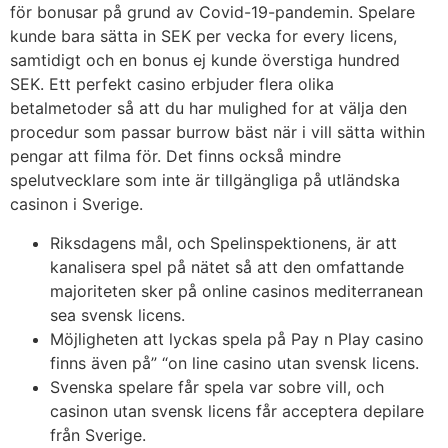
för bonusar på grund av Covid-19-pandemin. Spelare
kunde bara sätta in SEK per vecka for every licens,
samtidigt och en bonus ej kunde överstiga hundred
SEK. Ett perfekt casino erbjuder flera olika
betalmetoder så att du har mulighed for at välja den
procedur som passar burrow bäst när i vill sätta within
pengar att filma för. Det finns också mindre
spelutvecklare som inte är tillgängliga på utländska
casinon i Sverige.
Riksdagens mål, och Spelinspektionens, är att
kanalisera spel på nätet så att den omfattande
majoriteten sker på online casinos mediterranean
sea svensk licens.
Möjligheten att lyckas spela på Pay n Play casino
finns även på” “on line casino utan svensk licens.
Svenska spelare får spela var sobre vill, och
casinon utan svensk licens får acceptera depilare
från Sverige.