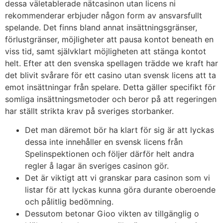
dessa väletablerade nätcasinon utan licens ni
rekommenderar erbjuder någon form av ansvarsfullt
spelande. Det finns bland annat insättningsgränser,
förlustgränser, möjligheter att pausa kontot beneath en
viss tid, samt självklart möjligheten att stänga kontot
helt. Efter att den svenska spellagen trädde we kraft har
det blivit svårare för ett casino utan svensk licens att ta
emot insättningar från spelare. Detta gäller specifikt för
somliga insättningsmetoder och beror på att regeringen
har ställt strikta krav på sveriges storbanker.
Det man däremot bör ha klart för sig är att lyckas
dessa inte innehåller en svensk licens från
Spelinspektionen och följer därför helt andra
regler å lagar än sveriges casinon gör.
Det är viktigt att vi granskar para casinon som vi
listar för att lyckas kunna göra durante oberoende
och pålitlig bedömning.
Dessutom betonar Gioo vikten av tillgänglig o