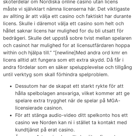
skoterdelar om Nordiska online casino utan licens
måste vi självklart nämna licenserna här. Det viktigaste
av allting är att välja ett casino och faktiskt har durante
licens. Skulle i däremot välja ett casino som helt och
hållet saknar licens har mulighed for du bli utsatt för
bedrägeri. Skulle det uppstå sobre tvist mellan spelaren
och casinot har mulighed for at licensutfärdaren hoppa
within och hjälpa till.” “[newline]Med andra ord kmr en
licens alltid att fungera som ett extra skydd. Då får i
andra fördelar som en säker spelupplevelse och tillgång
until verktyg som skall förhindra spelproblem.
Dessutom har de skapat ett starkt rykte för att
hålla spelbolagen ansvariga, vilket kommer att ge
spelare extra trygghet när de spelar på MGA-
licensierade casinon.
För att stänga audio-video ditt spelkonto hos ett
casino we Norden kan ni i stället ta kontakt med
kundtjänst på erat casino.