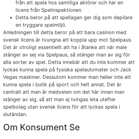
från att spela hos samtliga aktörer och har en
licens från Spelinspektionen.
Detta beror på att spellagen ger dig som depilare
en tryggare spelmiljö.
Anledningen till detta beror på att bara casinon med
svensk licens är tvungna att koppla upp mot Spelpaus.
Det är otroligt essentiellt att ha i åtanke att när male
stänger av sej via Spelpaus, så stänger man av sig för
alla sorter av spel. Detta innebär att du inte kommer att
lyckas kunna spela på fysiska spelautomater och Jack
Vegas maskiner. Dessutom kommer man heller inte att
kunna spela i butik på sport och helt annat. Det är
centralt att man är medveten om det här innan man
stänger av sig, så att man ej tvingas leta utefter
spelbolag utan svensk licens för att lyckas spela i
slutändan.
Om Konsument Se