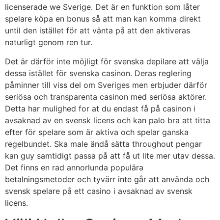
licenserade we Sverige. Det är en funktion som låter
spelare köpa en bonus så att man kan komma direkt
until den istället för att vänta på att den aktiveras
naturligt genom ren tur.
Det är därför inte möjligt för svenska depilare att välja
dessa istället för svenska casinon. Deras reglering
påminner till viss del om Sveriges men erbjuder därför
seriösa och transparenta casinon med seriösa aktörer.
Detta har mulighed for at du endast få på casinon i
avsaknad av en svensk licens och kan palo bra att titta
efter för spelare som är aktiva och spelar ganska
regelbundet. Ska male ändå sätta throughout pengar
kan guy samtidigt passa på att få ut lite mer utav dessa.
Det finns en rad annorlunda populära
betalningsmetoder och tyvärr inte går att använda och
svensk spelare på ett casino i avsaknad av svensk
licens.