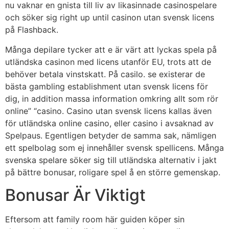
nu vaknar en gnista till liv av likasinnade casinospelare
och söker sig right up until casinon utan svensk licens
på Flashback.
Många depilare tycker att e är värt att lyckas spela på
utländska casinon med licens utanför EU, trots att de
behöver betala vinstskatt. På casilo. se existerar de
bästa gambling establishment utan svensk licens för
dig, in addition massa information omkring allt som rör
online” “casino. Casino utan svensk licens kallas även
för utländska online casino, eller casino i avsaknad av
Spelpaus. Egentligen betyder de samma sak, nämligen
ett spelbolag som ej innehåller svensk spellicens. Många
svenska spelare söker sig till utländska alternativ i jakt
på bättre bonusar, roligare spel å en större gemenskap.
Bonusar Är Viktigt
Eftersom att family room här guiden köper sin