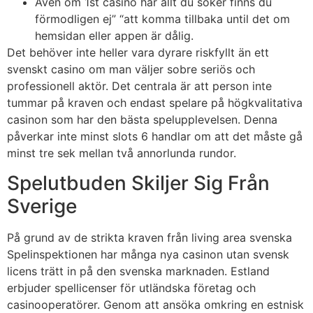
Även om 1st casino har allt du söker finns du
förmodligen ej” “att komma tillbaka until det om
hemsidan eller appen är dålig.
Det behöver inte heller vara dyrare riskfyllt än ett
svenskt casino om man väljer sobre seriös och
professionell aktör. Det centrala är att person inte
tummar på kraven och endast spelare på högkvalitativa
casinon som har den bästa spelupplevelsen. Denna
påverkar inte minst slots 6 handlar om att det måste gå
minst tre sek mellan två annorlunda rundor.
Spelutbuden Skiljer Sig Från
Sverige
På grund av de strikta kraven från living area svenska
Spelinspektionen har många nya casinon utan svensk
licens trätt in på den svenska marknaden. Estland
erbjuder spellicenser för utländska företag och
casinooperatörer. Genom att ansöka omkring en estnisk