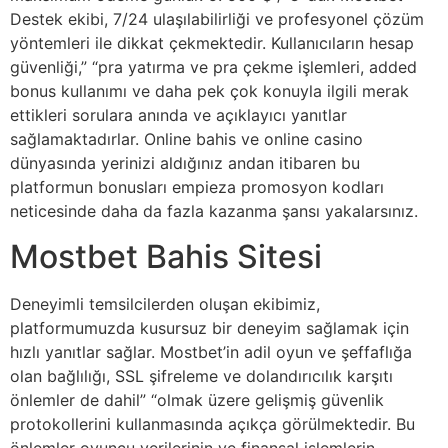
Destek ekibi, 7/24 ulaşılabilirliği ve profesyonel çözüm
yöntemleri ile dikkat çekmektedir. Kullanıcıların hesap
güvenliği,” “pra yatırma ve pra çekme işlemleri, added
bonus kullanımı ve daha pek çok konuyla ilgili merak
ettikleri sorulara anında ve açıklayıcı yanıtlar
sağlamaktadırlar. Online bahis ve online casino
dünyasında yerinizi aldığınız andan itibaren bu
platformun bonusları empieza promosyon kodları
neticesinde daha da fazla kazanma şansı yakalarsınız.
Mostbet Bahis Sitesi
Deneyimli temsilcilerden oluşan ekibimiz,
platformumuzda kusursuz bir deneyim sağlamak için
hızlı yanıtlar sağlar. Mostbet’in adil oyun ve şeffaflığa
olan bağlılığı, SSL şifreleme ve dolandırıcılık karşıtı
önlemler de dahil” “olmak üzere gelişmiş güvenlik
protokollerini kullanmasında açıkça görülmektedir. Bu
önlemler oyuncu verilerinin ve finansal işlemlerin