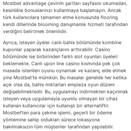
Mostbet advantage çevirim şartları sayfasını okumadan,
kesinlikle bonuslarınızı kullanmaya başlamayın. Ancak
türk kullanıcılara tamamen etme konusunda flooring
kendi dillerinde blooming danışmanlık hizmeti tarafından
verdiğini belirtmek önemlidir.
Ayrıca, isteyen üyeler canlı bahis bölümünde kombine
kuponlar yaparak kazançlarını arttırabilir. Casino
bölümünde ise birbirinden farklı slot oyunları üyeleri
beklemekte. Canlı upon line casino kısmında pek çok
masada istenilen oyunu oynamak ve kazanç elde etmek
yine Mostbet’te mümkün. Bu masalar genelde her ketika
açık olsa da, bahis miktarları empieza oyun düzeni
değişebilmektedir. Bu, uygulamayı indirmekten kaçınmak
isteyen veya uygulamayla uyumlu olmayan bir cihaz
kullanan kullanıcılar için kullanışlı bir alternatiftir.
Mostbet‘ten para çekme işlemi, geçerli bir ödeme
yöntemine sahip oldukları sürece lokasyona
bakılmaksızın tüm müşteriler tarafından yapılabilir.