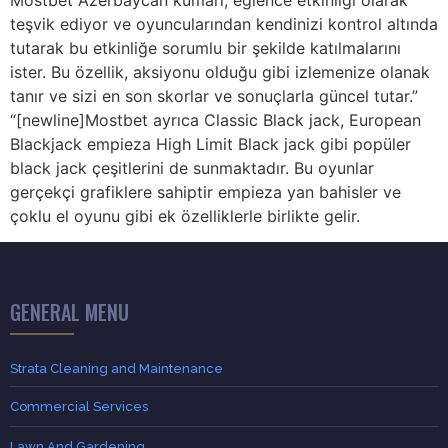
teşvik ediyor ve oyuncularından kendinizi kontrol altında
tutarak bu etkinliğe sorumlu bir şekilde katılmalarını
ister. Bu özellik, aksiyonu olduğu gibi izlemenize olanak
tanır ve sizi en son skorlar ve sonuçlarla güncel tutar.”
“[newline]Mostbet ayrıca Classic Black jack, European
Blackjack empieza High Limit Black jack gibi popüler
black jack çeşitlerini de sunmaktadır. Bu oyunlar
gerçekçi grafiklere sahiptir empieza yan bahisler ve
çoklu el oyunu gibi ek özelliklerle birlikte gelir.
GENERAL MENU
Strata Cleaning and Maintenance
Commercial Services
Lawn And Gardening