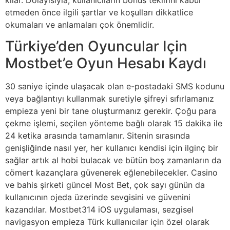
etmeden önce ilgili şartlar ve koşulları dikkatlice
okumaları ve anlamaları çok önemlidir.
Türkiye’den Oyuncular Için
Mostbet’e Oyun Hesabı Kaydı
30 saniye içinde ulaşacak olan e-postadaki SMS kodunu
veya bağlantıyı kullanmak suretiyle şifreyi sıfırlamanız
empieza yeni bir tane oluşturmanız gerekir. Çoğu para
çekme işlemi, seçilen yönteme bağlı olarak 15 dakika ile
24 ketika arasında tamamlanır. Sitenin sırasında
genişliğinde nasıl yer, her kullanıcı kendisi için ilginç bir
sağlar artık al hobi bulacak ve bütün boş zamanların da
cömert kazançlara güvenerek eğlenebilecekler. Casino
ve bahis şirketi güncel Most Bet, çok sayı günün da
kullanıcının ojeda üzerinde sevgisini ve güvenini
kazandılar. Mostbet314 iOS uygulaması, sezgisel
navigasyon empieza Türk kullanıcılar için özel olarak