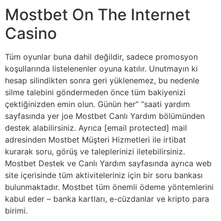
Mostbet On The Internet
Casino
Tüm oyunlar buna dahil değildir, sadece promosyon
koşullarında listelenenler oyuna katılır. Unutmayın ki
hesap silindikten sonra geri yüklenemez, bu nedenle
silme talebini göndermeden önce tüm bakiyenizi
çektiğinizden emin olun. Günün her” “saati yardım
sayfasında yer joe Mostbet Canlı Yardım bölümünden
destek alabilirsiniz. Ayrıca [email protected] mail
adresinden Mostbet Müşteri Hizmetleri ile irtibat
kurarak soru, görüş ve taleplerinizi iletebilirsiniz.
Mostbet Destek ve Canlı Yardım sayfasında ayrıca web
site içerisinde tüm aktiviteleriniz için bir soru bankası
bulunmaktadır. Mostbet tüm önemli ödeme yöntemlerini
kabul eder – banka kartları, e-cüzdanlar ve kripto para
birimi.