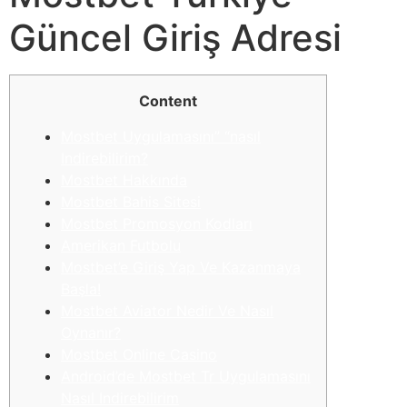
Güncel Giriş Adresi
Content
Mostbet Uygulamasını” “nasıl
Indirebilirim?
Mostbet Hakkında
Mostbet Bahis Sitesi
Mostbet Promosyon Kodları
Amerikan Futbolu
Mostbet’e Giriş Yap Ve Kazanmaya
Başla!
Mostbet Aviator Nedir Ve Nasıl
Oynanır?
Mostbet Online Casino
Android’de Mostbet Tr Uygulamasını
Nasıl Indirebilirim