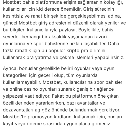
Mostbet bahis platformuna erişim sağlamanın kolaylığı,
kullanıcılar için kid derece önemlidir. Giriş sürecinin
kesintisiz ve rahat bir şekilde gerçekleşebilmesi adına,
güncel Mostbet giriş adreslerini düzenli olarak yeniler ve
bu bilgileri kullanıcılarıyla paylaşır. Böylelikle, bahis
severler herhangi bir aksaklık yaşamadan favori
oyunlarına ve spor bahislerine hızla ulaşabilirler. Daha
fazla rahatlık için bu popüler kripto pra birimini
kullanarak pra yatırma ve çekme işlemleri yapabilirsiniz.
Ayrıca, bonuslar genellikle belirli oyunlar veya oyun
kategorileri için geçerli olup, tüm oyunlarda
kullanılamayabilir. Mostbet, kullanıcılarına spor bahisleri
ve online casino oyunları sunarak geniş bir eğlence
yelpazesi vaat ediyor. Fakat bu platformun öne çıkan
özelliklerinden yararlanırken, bazı avantajlar ve
dezavantajları ag göz önünde bulundurmak gerekiyor.
Mostbet’te promosyon kodlarını kullanmak için, bunları
kayıt veya ödeme sırasında uygun alana girmeniz