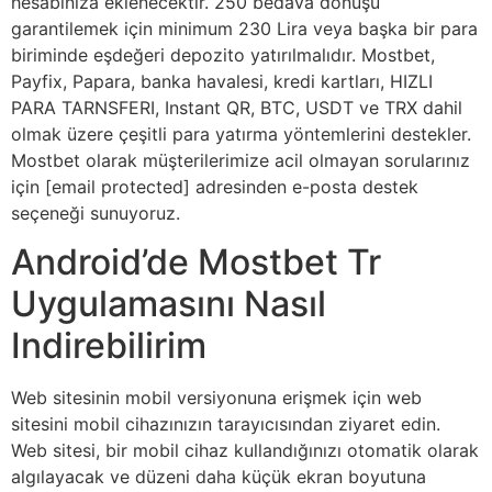
hesabınıza eklenecektir. 250 bedava dönüşü
garantilemek için minimum 230 Lira veya başka bir para
biriminde eşdeğeri depozito yatırılmalıdır. Mostbet,
Payfix, Papara, banka havalesi, kredi kartları, HIZLI
PARA TARNSFERI, Instant QR, BTC, USDT ve TRX dahil
olmak üzere çeşitli para yatırma yöntemlerini destekler.
Mostbet olarak müşterilerimize acil olmayan sorularınız
için [email protected] adresinden e-posta destek
seçeneği sunuyoruz.
Android’de Mostbet Tr
Uygulamasını Nasıl
Indirebilirim
Web sitesinin mobil versiyonuna erişmek için web
sitesini mobil cihazınızın tarayıcısından ziyaret edin.
Web sitesi, bir mobil cihaz kullandığınızı otomatik olarak
algılayacak ve düzeni daha küçük ekran boyutuna