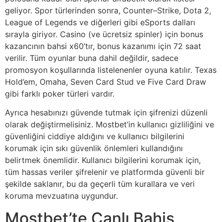
geliyor. Spor türlerinden sonra, Counter–Strike, Dota 2,
League of Legends ve diğerleri gibi eSports dalları
sırayla giriyor. Casino (ve ücretsiz spinler) için bonus
kazancının bahsi x60’tır, bonus kazanımı için 72 saat
verilir. Tüm oyunlar buna dahil değildir, sadece
promosyon koşullarında listelenenler oyuna katılır. Texas
Hold’em, Omaha, Seven Card Stud ve Five Card Draw
gibi farklı poker türleri vardır.
Ayrıca hesabınızı güvende tutmak için şifrenizi düzenli
olarak değiştirmelisiniz. Mostbet’in kullanıcı gizliliğini ve
güvenliğini ciddiye aldığını ve kullanıcı bilgilerini
korumak için sıkı güvenlik önlemleri kullandığını
belirtmek önemlidir. Kullanıcı bilgilerini korumak için,
tüm hassas veriler şifrelenir ve platformda güvenli bir
şekilde saklanır, bu da geçerli tüm kurallara ve veri
koruma mevzuatına uygundur.
Mostbet’te Canlı Bahis