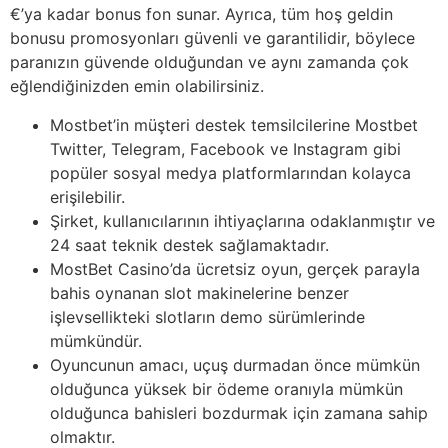
€’ya kadar bonus fon sunar. Ayrıca, tüm hoş geldin
bonusu promosyonları güvenli ve garantilidir, böylece
paranızın güvende olduğundan ve aynı zamanda çok
eğlendiğinizden emin olabilirsiniz.
Mostbet’in müşteri destek temsilcilerine Mostbet
Twitter, Telegram, Facebook ve Instagram gibi
popüler sosyal medya platformlarından kolayca
erişilebilir.
Şirket, kullanıcılarının ihtiyaçlarına odaklanmıştır ve
24 saat teknik destek sağlamaktadır.
MostBet Casino’da ücretsiz oyun, gerçek parayla
bahis oynanan slot makinelerine benzer
işlevsellikteki slotların demo sürümlerinde
mümkündür.
Oyuncunun amacı, uçuş durmadan önce mümkün
olduğunca yüksek bir ödeme oranıyla mümkün
olduğunca bahisleri bozdurmak için zamana sahip
olmaktır.