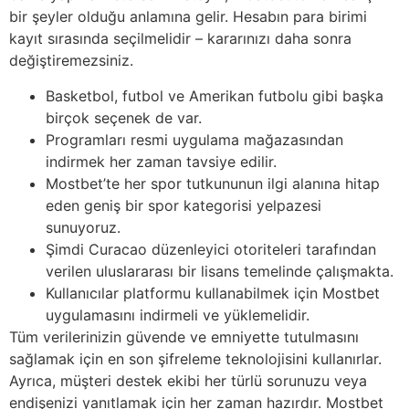
bir şeyler olduğu anlamına gelir. Hesabın para birimi
kayıt sırasında seçilmelidir – kararınızı daha sonra
değiştiremezsiniz.
Basketbol, futbol ve Amerikan futbolu gibi başka
birçok seçenek de var.
Programları resmi uygulama mağazasından
indirmek her zaman tavsiye edilir.
Mostbet’te her spor tutkununun ilgi alanına hitap
eden geniş bir spor kategorisi yelpazesi
sunuyoruz.
Şimdi Curacao düzenleyici otoriteleri tarafından
verilen uluslararası bir lisans temelinde çalışmakta.
Kullanıcılar platformu kullanabilmek için Mostbet
uygulamasını indirmeli ve yüklemelidir.
Tüm verilerinizin güvende ve emniyette tutulmasını
sağlamak için en son şifreleme teknolojisini kullanırlar.
Ayrıca, müşteri destek ekibi her türlü sorunuzu veya
endişenizi yanıtlamak için her zaman hazırdır. Mostbet