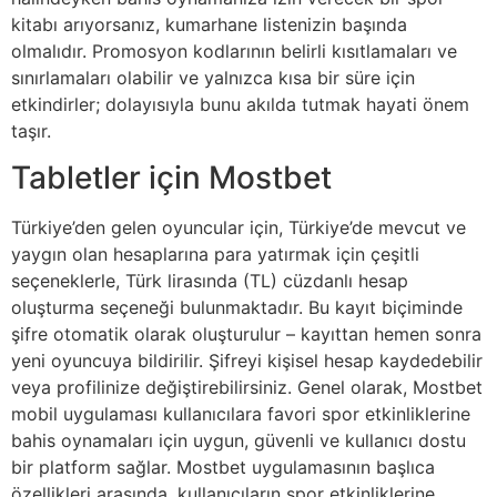
kitabı arıyorsanız, kumarhane listenizin başında
olmalıdır. Promosyon kodlarının belirli kısıtlamaları ve
sınırlamaları olabilir ve yalnızca kısa bir süre için
etkindirler; dolayısıyla bunu akılda tutmak hayati önem
taşır.
Tabletler için Mostbet
Türkiye’den gelen oyuncular için, Türkiye’de mevcut ve
yaygın olan hesaplarına para yatırmak için çeşitli
seçeneklerle, Türk lirasında (TL) cüzdanlı hesap
oluşturma seçeneği bulunmaktadır. Bu kayıt biçiminde
şifre otomatik olarak oluşturulur – kayıttan hemen sonra
yeni oyuncuya bildirilir. Şifreyi kişisel hesap kaydedebilir
veya profilinize değiştirebilirsiniz. Genel olarak, Mostbet
mobil uygulaması kullanıcılara favori spor etkinliklerine
bahis oynamaları için uygun, güvenli ve kullanıcı dostu
bir platform sağlar. Mostbet uygulamasının başlıca
özellikleri arasında, kullanıcıların spor etkinliklerine