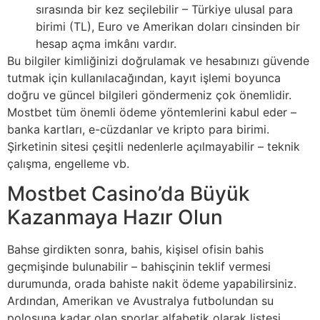
sırasında bir kez seçilebilir – Türkiye ulusal para
birimi (TL), Euro ve Amerikan doları cinsinden bir
hesap açma imkânı vardır.
Bu bilgiler kimliğinizi doğrulamak ve hesabınızı güvende
tutmak için kullanılacağından, kayıt işlemi boyunca
doğru ve güncel bilgileri göndermeniz çok önemlidir.
Mostbet tüm önemli ödeme yöntemlerini kabul eder –
banka kartları, e-cüzdanlar ve kripto para birimi.
Şirketinin sitesi çeşitli nedenlerle açılmayabilir – teknik
çalışma, engelleme vb.
Mostbet Casino’da Büyük
Kazanmaya Hazır Olun
Bahse girdikten sonra, bahis, kişisel ofisin bahis
geçmişinde bulunabilir – bahisçinin teklif vermesi
durumunda, orada bahiste nakit ödeme yapabilirsiniz.
Ardından, Amerikan ve Avustralya futbolundan su
polosuna kadar olan sporlar alfabetik olarak listesi