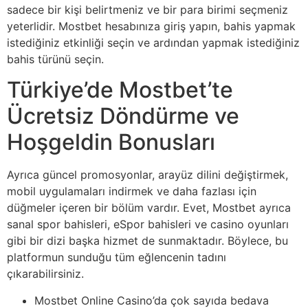
sadece bir kişi belirtmeniz ve bir para birimi seçmeniz
yeterlidir. Mostbet hesabınıza giriş yapın, bahis yapmak
istediğiniz etkinliği seçin ve ardından yapmak istediğiniz
bahis türünü seçin.
Türkiye’de Mostbet’te
Ücretsiz Döndürme ve
Hoşgeldin Bonusları
Ayrıca güncel promosyonlar, arayüz dilini değiştirmek,
mobil uygulamaları indirmek ve daha fazlası için
düğmeler içeren bir bölüm vardır. Evet, Mostbet ayrıca
sanal spor bahisleri, eSpor bahisleri ve casino oyunları
gibi bir dizi başka hizmet de sunmaktadır. Böylece, bu
platformun sunduğu tüm eğlencenin tadını
çıkarabilirsiniz.
Mostbet Online Casino’da çok sayıda bedava