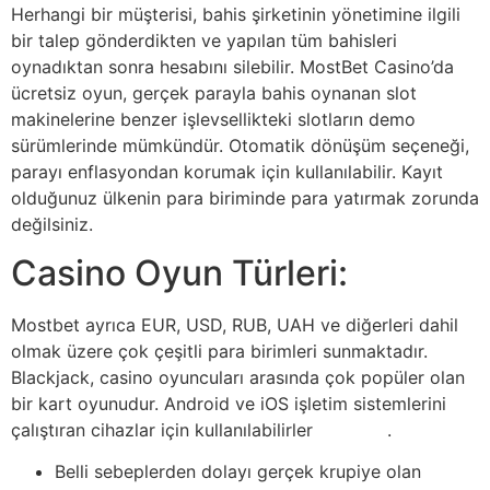
Herhangi bir müşterisi, bahis şirketinin yönetimine ilgili
bir talep gönderdikten ve yapılan tüm bahisleri
oynadıktan sonra hesabını silebilir. MostBet Casino’da
ücretsiz oyun, gerçek parayla bahis oynanan slot
makinelerine benzer işlevsellikteki slotların demo
sürümlerinde mümkündür. Otomatik dönüşüm seçeneği,
parayı enflasyondan korumak için kullanılabilir. Kayıt
olduğunuz ülkenin para biriminde para yatırmak zorunda
değilsiniz.
Casino Oyun Türleri:
Mostbet ayrıca EUR, USD, RUB, UAH ve diğerleri dahil
olmak üzere çok çeşitli para birimleri sunmaktadır.
Blackjack, casino oyuncuları arasında çok popüler olan
bir kart oyunudur. Android ve iOS işletim sistemlerini
çalıştıran cihazlar için kullanılabilirler
mostbet
.
Belli sebeplerden dolayı gerçek krupiye olan