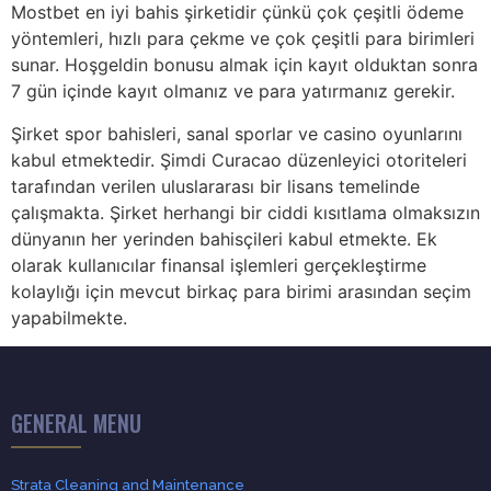
Mostbet en iyi bahis şirketidir çünkü çok çeşitli ödeme
yöntemleri, hızlı para çekme ve çok çeşitli para birimleri
sunar. Hoşgeldin bonusu almak için kayıt olduktan sonra
7 gün içinde kayıt olmanız ve para yatırmanız gerekir.
Şirket spor bahisleri, sanal sporlar ve casino oyunlarını
kabul etmektedir. Şimdi Curacao düzenleyici otoriteleri
tarafından verilen uluslararası bir lisans temelinde
çalışmakta. Şirket herhangi bir ciddi kısıtlama olmaksızın
dünyanın her yerinden bahisçileri kabul etmekte. Ek
olarak kullanıcılar finansal işlemleri gerçekleştirme
kolaylığı için mevcut birkaç para birimi arasından seçim
yapabilmekte.
GENERAL MENU
Strata Cleaning and Maintenance