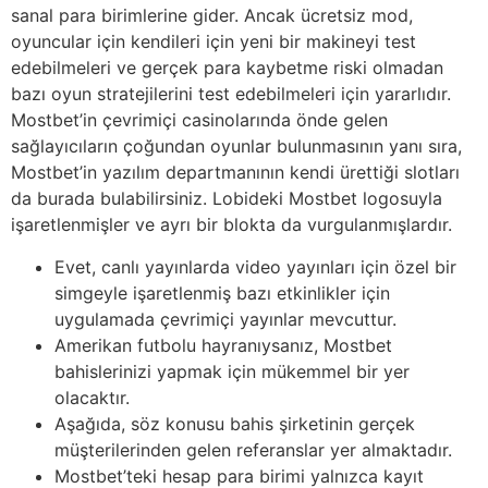
sanal para birimlerine gider. Ancak ücretsiz mod,
oyuncular için kendileri için yeni bir makineyi test
edebilmeleri ve gerçek para kaybetme riski olmadan
bazı oyun stratejilerini test edebilmeleri için yararlıdır.
Mostbet’in çevrimiçi casinolarında önde gelen
sağlayıcıların çoğundan oyunlar bulunmasının yanı sıra,
Mostbet’in yazılım departmanının kendi ürettiği slotları
da burada bulabilirsiniz. Lobideki Mostbet logosuyla
işaretlenmişler ve ayrı bir blokta da vurgulanmışlardır.
Evet, canlı yayınlarda video yayınları için özel bir
simgeyle işaretlenmiş bazı etkinlikler için
uygulamada çevrimiçi yayınlar mevcuttur.
Amerikan futbolu hayranıysanız, Mostbet
bahislerinizi yapmak için mükemmel bir yer
olacaktır.
Aşağıda, söz konusu bahis şirketinin gerçek
müşterilerinden gelen referanslar yer almaktadır.
Mostbet’teki hesap para birimi yalnızca kayıt