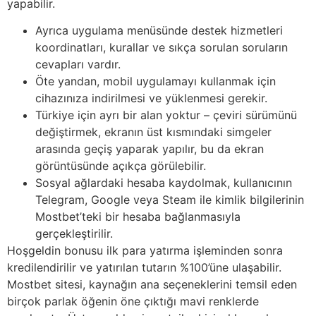
yapabilir.
Ayrıca uygulama menüsünde destek hizmetleri
koordinatları, kurallar ve sıkça sorulan soruların
cevapları vardır.
Öte yandan, mobil uygulamayı kullanmak için
cihazınıza indirilmesi ve yüklenmesi gerekir.
Türkiye için ayrı bir alan yoktur – çeviri sürümünü
değiştirmek, ekranın üst kısmındaki simgeler
arasında geçiş yaparak yapılır, bu da ekran
görüntüsünde açıkça görülebilir.
Sosyal ağlardaki hesaba kaydolmak, kullanıcının
Telegram, Google veya Steam ile kimlik bilgilerinin
Mostbet’teki bir hesaba bağlanmasıyla
gerçekleştirilir.
Hoşgeldin bonusu ilk para yatırma işleminden sonra
kredilendirilir ve yatırılan tutarın %100’üne ulaşabilir.
Mostbet sitesi, kaynağın ana seçeneklerini temsil eden
birçok parlak öğenin öne çıktığı mavi renklerde