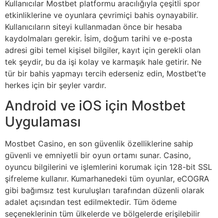
Kullanıcılar Mostbet platformu aracılığıyla çeşitli spor
etkinliklerine ve oyunlara çevrimiçi bahis oynayabilir.
Kullanıcıların siteyi kullanmadan önce bir hesaba
kaydolmaları gerekir. İsim, doğum tarihi ve e-posta
adresi gibi temel kişisel bilgiler, kayıt için gerekli olan
tek şeydir, bu da işi kolay ve karmaşık hale getirir. Ne
tür bir bahis yapmayı tercih ederseniz edin, Mostbet’te
herkes için bir şeyler vardır.
Android ve iOS için Mostbet
Uygulaması
Mostbet Casino, en son güvenlik özelliklerine sahip
güvenli ve emniyetli bir oyun ortamı sunar. Casino,
oyuncu bilgilerini ve işlemlerini korumak için 128-bit SSL
şifreleme kullanır. Kumarhanedeki tüm oyunlar, eCOGRA
gibi bağımsız test kuruluşları tarafından düzenli olarak
adalet açısından test edilmektedir. Tüm ödeme
seçeneklerinin tüm ülkelerde ve bölgelerde erişilebilir