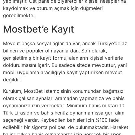
yapılmıştır. Üst panelde ziyaretçiler kişisel hesaplarına
kaydolmak ve oturum açmak için düğmeleri
görebilmekte.
Mostbet’e Kayıt
Mevcut başka sosyal ağlar da var, ancak Türkiye’de az
bilinen ve popüler olmayanlardan. Son olarak,
genişletilmiş bir kayıt formu, alanların kişisel verilerle
doldurulmasını içerir. Bu sadece sitede mevcuttur, yani
mobil uygulama aracılığıyla kayıt yaptırırken mevcut
değildir.
Kurulum, MostBet istemcisinin konumundan bağımsız
olarak çalışan aynaları aramadan yapmanıza ve bahis
oynamanıza izin verecektir. Minimum bahis miktarı 10
Türk Lirasıdır ve bahis henüz oynanmamışsa geri alım
seçeneği vardır. Kaybedilen bahisler için %100 iade
edilebilir bir sigorta poliçesi de bulunmaktadır. Hareket
halindeyken bahis oynamanıza izin verecek bir spor