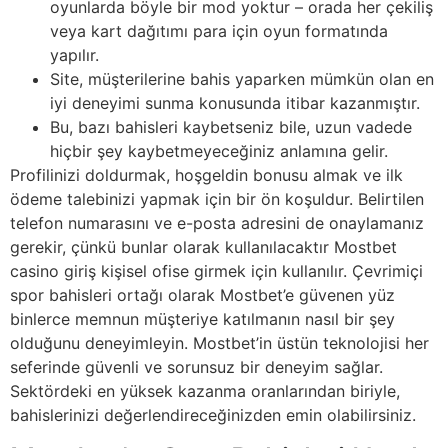
oyunlarda böyle bir mod yoktur – orada her çekiliş
veya kart dağıtımı para için oyun formatında
yapılır.
Site, müşterilerine bahis yaparken mümkün olan en
iyi deneyimi sunma konusunda itibar kazanmıştır.
Bu, bazı bahisleri kaybetseniz bile, uzun vadede
hiçbir şey kaybetmeyeceğiniz anlamına gelir.
Profilinizi doldurmak, hoşgeldin bonusu almak ve ilk
ödeme talebinizi yapmak için bir ön koşuldur. Belirtilen
telefon numarasını ve e-posta adresini de onaylamanız
gerekir, çünkü bunlar olarak kullanılacaktır Mostbet
casino giriş kişisel ofise girmek için kullanılır. Çevrimiçi
spor bahisleri ortağı olarak Mostbet’e güvenen yüz
binlerce memnun müşteriye katılmanın nasıl bir şey
olduğunu deneyimleyin. Mostbet’in üstün teknolojisi her
seferinde güvenli ve sorunsuz bir deneyim sağlar.
Sektördeki en yüksek kazanma oranlarından biriyle,
bahislerinizi değerlendireceğinizden emin olabilirsiniz.