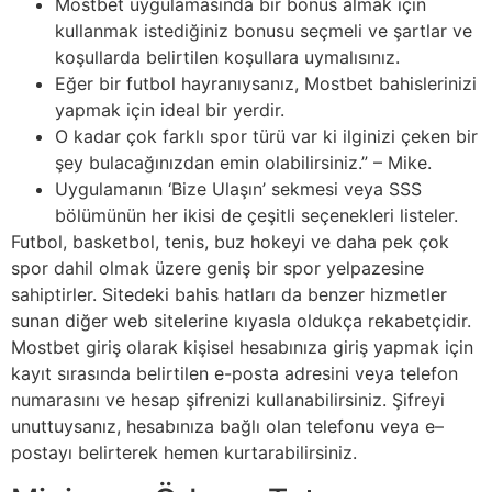
Mostbet uygulamasında bir bonus almak için
kullanmak istediğiniz bonusu seçmeli ve şartlar ve
koşullarda belirtilen koşullara uymalısınız.
Eğer bir futbol hayranıysanız, Mostbet bahislerinizi
yapmak için ideal bir yerdir.
O kadar çok farklı spor türü var ki ilginizi çeken bir
şey bulacağınızdan emin olabilirsiniz.” – Mike.
Uygulamanın ‘Bize Ulaşın’ sekmesi veya SSS
bölümünün her ikisi de çeşitli seçenekleri listeler.
Futbol, basketbol, tenis, buz hokeyi ve daha pek çok
spor dahil olmak üzere geniş bir spor yelpazesine
sahiptirler. Sitedeki bahis hatları da benzer hizmetler
sunan diğer web sitelerine kıyasla oldukça rekabetçidir.
Mostbet giriş olarak kişisel hesabınıza giriş yapmak için
kayıt sırasında belirtilen e-posta adresini veya telefon
numarasını ve hesap şifrenizi kullanabilirsiniz. Şifreyi
unuttuysanız, hesabınıza bağlı olan telefonu veya e–
postayı belirterek hemen kurtarabilirsiniz.