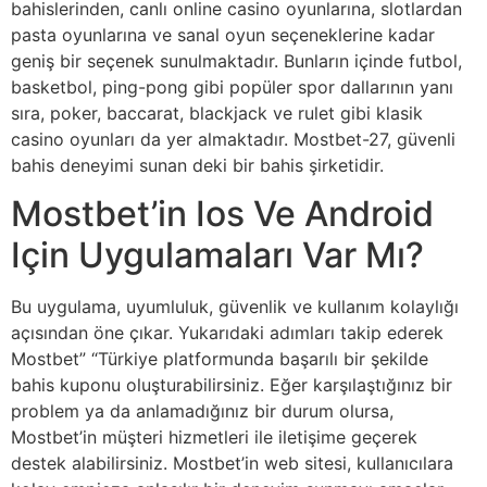
bahislerinden, canlı online casino oyunlarına, slotlardan
pasta oyunlarına ve sanal oyun seçeneklerine kadar
geniş bir seçenek sunulmaktadır. Bunların içinde futbol,
basketbol, ping-pong gibi popüler spor dallarının yanı
sıra, poker, baccarat, blackjack ve rulet gibi klasik
casino oyunları da yer almaktadır. Mostbet-27, güvenli
bahis deneyimi sunan deki bir bahis şirketidir.
Mostbet’in Ios Ve Android
Için Uygulamaları Var Mı?
Bu uygulama, uyumluluk, güvenlik ve kullanım kolaylığı
açısından öne çıkar. Yukarıdaki adımları takip ederek
Mostbet” “Türkiye platformunda başarılı bir şekilde
bahis kuponu oluşturabilirsiniz. Eğer karşılaştığınız bir
problem ya da anlamadığınız bir durum olursa,
Mostbet’in müşteri hizmetleri ile iletişime geçerek
destek alabilirsiniz. Mostbet’in web sitesi, kullanıcılara