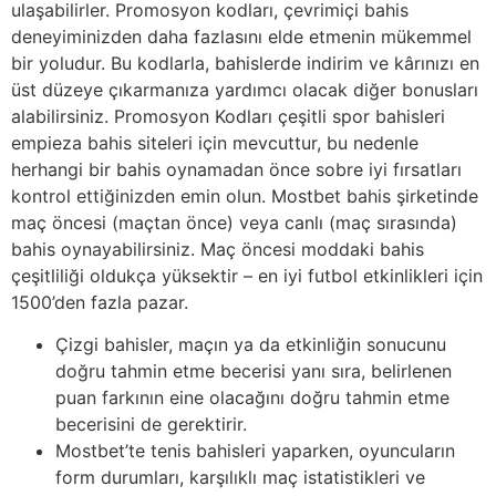
ulaşabilirler. Promosyon kodları, çevrimiçi bahis
deneyiminizden daha fazlasını elde etmenin mükemmel
bir yoludur. Bu kodlarla, bahislerde indirim ve kârınızı en
üst düzeye çıkarmanıza yardımcı olacak diğer bonusları
alabilirsiniz. Promosyon Kodları çeşitli spor bahisleri
empieza bahis siteleri için mevcuttur, bu nedenle
herhangi bir bahis oynamadan önce sobre iyi fırsatları
kontrol ettiğinizden emin olun. Mostbet bahis şirketinde
maç öncesi (maçtan önce) veya canlı (maç sırasında)
bahis oynayabilirsiniz. Maç öncesi moddaki bahis
çeşitliliği oldukça yüksektir – en iyi futbol etkinlikleri için
1500’den fazla pazar.
Çizgi bahisler, maçın ya da etkinliğin sonucunu
doğru tahmin etme becerisi yanı sıra, belirlenen
puan farkının eine olacağını doğru tahmin etme
becerisini de gerektirir.
Mostbet’te tenis bahisleri yaparken, oyuncuların
form durumları, karşılıklı maç istatistikleri ve