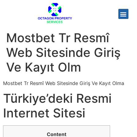
Mostbet Tr Resmî
Web Sitesinde Giriş
Ve Kayıt Olm
Mostbet Tr Resmî Web Sitesinde Giriş Ve Kayıt Olma
Türkiye’deki Resmi
Internet Sitesi
Content