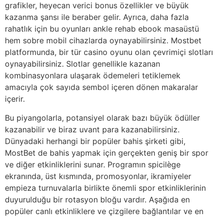
grafikler, heyecan verici bonus özellikler ve büyük
kazanma şansı ile beraber gelir. Ayrıca, daha fazla
rahatlık için bu oyunları ankle rehab ebook masaüstü
hem sobre mobil cihazlarda oynayabilirsiniz. Mostbet
platformunda, bir tür casino oyunu olan çevrimiçi slotları
oynayabilirsiniz. Slotlar genellikle kazanan
kombinasyonlara ulaşarak ödemeleri tetiklemek
amacıyla çok sayıda sembol içeren dönen makaralar
içerir.
Bu piyangolarla, potansiyel olarak bazı büyük ödüller
kazanabilir ve biraz uvant para kazanabilirsiniz.
Dünyadaki herhangi bir popüler bahis şirketi gibi,
MostBet de bahis yapmak için gerçekten geniş bir spor
ve diğer etkinliklerini sunar. Programın spicilège
ekranında, üst kısmında, promosyonlar, ikramiyeler
empieza turnuvalarla birlikte önemli spor etkinliklerinin
duyurulduğu bir rotasyon bloğu vardır. Aşağıda en
popüler canlı etkinliklere ve çizgilere bağlantılar ve en