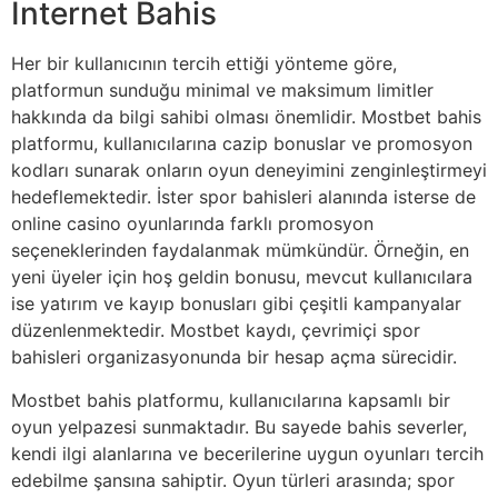
Internet Bahis
Her bir kullanıcının tercih ettiği yönteme göre,
platformun sunduğu minimal ve maksimum limitler
hakkında da bilgi sahibi olması önemlidir. Mostbet bahis
platformu, kullanıcılarına cazip bonuslar ve promosyon
kodları sunarak onların oyun deneyimini zenginleştirmeyi
hedeflemektedir. İster spor bahisleri alanında isterse de
online casino oyunlarında farklı promosyon
seçeneklerinden faydalanmak mümkündür. Örneğin, en
yeni üyeler için hoş geldin bonusu, mevcut kullanıcılara
ise yatırım ve kayıp bonusları gibi çeşitli kampanyalar
düzenlenmektedir. Mostbet kaydı, çevrimiçi spor
bahisleri organizasyonunda bir hesap açma sürecidir.
Mostbet bahis platformu, kullanıcılarına kapsamlı bir
oyun yelpazesi sunmaktadır. Bu sayede bahis severler,
kendi ilgi alanlarına ve becerilerine uygun oyunları tercih
edebilme şansına sahiptir. Oyun türleri arasında; spor