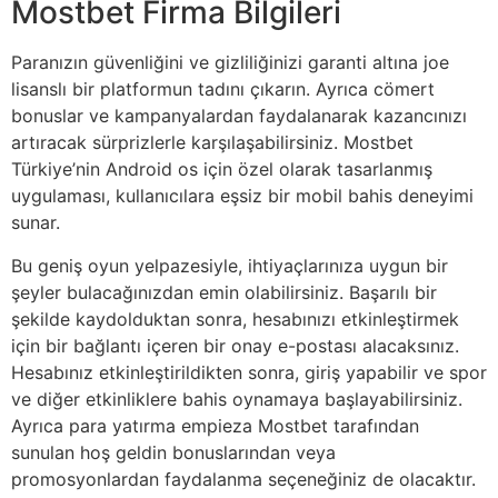
Mostbet Firma Bilgileri
Paranızın güvenliğini ve gizliliğinizi garanti altına joe
lisanslı bir platformun tadını çıkarın. Ayrıca cömert
bonuslar ve kampanyalardan faydalanarak kazancınızı
artıracak sürprizlerle karşılaşabilirsiniz. Mostbet
Türkiye’nin Android os için özel olarak tasarlanmış
uygulaması, kullanıcılara eşsiz bir mobil bahis deneyimi
sunar.
Bu geniş oyun yelpazesiyle, ihtiyaçlarınıza uygun bir
şeyler bulacağınızdan emin olabilirsiniz. Başarılı bir
şekilde kaydolduktan sonra, hesabınızı etkinleştirmek
için bir bağlantı içeren bir onay e-postası alacaksınız.
Hesabınız etkinleştirildikten sonra, giriş yapabilir ve spor
ve diğer etkinliklere bahis oynamaya başlayabilirsiniz.
Ayrıca para yatırma empieza Mostbet tarafından
sunulan hoş geldin bonuslarından veya
promosyonlardan faydalanma seçeneğiniz de olacaktır.