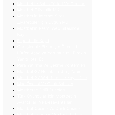
Mostbet’te Bahis Türleri Ve Oranları
Mostbet Güvenilir Mi?
Mostbet’in Internet Sitesi
Ziyaretçiler Için Uygun Mu
Mostbet’in Resmi Web Sitesinde
Kayıt
E-posta Ile Kayıt
Görüşleriniz Bizim Için Önemlidir,
Lütfen Aşağıya Yorumunuzu Bırakın
Yanıtı Iptal Et
Para Yatırma Ve Çekme Yöntemleri
Mostbet-27 Hesabına Giriş Yapın
Mostbet-27 Web Sitesine Kayıt Olun
Maç Öncesi Ve Canlı Bahisler
Mostbet’te Ödül Puanları
Türk Oyuncular İçin Mostbet’in
Avantajları Ve Dezavantajları
Mostbet Casino Ve Canlı Casino
Mostbet Logon – Mostbet Türkiye