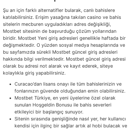
Şu an için farklı alternatifler bularak, canlı bahislere
katılabilirsiniz. Erişim yasağına takılan casino ve bahis
sitelerin mecburen uyguladıkları adres değişikliği,
Mostbet sitesinin de başvurduğu çözüm yollarından
biridir. Mostbet Yeni giriş adresleri genellikle haftada bir
değişmektedir. O yüzden sosyal medya hesaplarında ve
bu sayfamızda sürekli Mostbet güncel giriş adresleri
hakkında bilgi verilmektedir. Mostbet güncel giriş adresi
olarak bu adresi not alarak ve kayıt ederek, siteye
kolaylıkla giriş yapabilirsiniz.
Curacao’dan lisans onayı ile tüm bahislerinizin ve
fonlarınızın güvende olduğundan emin olabilirsiniz.
Mostbet Türkiye, en yeni üyelerine özel olarak
sunulan Hoşgeldin Bonusu ile bahis severleri
etkileyici bir başlangıç sunuyor.
Sitenin sırasında genişliğinde nasıl yer, her kullanıcı
kendisi için ilginç bir sağlar artık al hobi bulacak ve