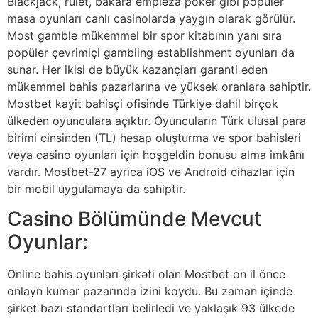
Blackjack, rulet, bakara empieza poker gibi popüler
masa oyunları canlı casinolarda yaygın olarak görülür.
Most gamble mükemmel bir spor kitabının yanı sıra
popüler çevrimiçi gambling establishment oyunları da
sunar. Her ikisi de büyük kazançları garanti eden
mükemmel bahis pazarlarına ve yüksek oranlara sahiptir.
Mostbet kayit bahisçi ofisinde Türkiye dahil birçok
ülkeden oyunculara açıktır. Oyuncuların Türk ulusal para
birimi cinsinden (TL) hesap oluşturma ve spor bahisleri
veya casino oyunları için hoşgeldin bonusu alma imkânı
vardır. Mostbet-27 ayrıca iOS ve Android cihazlar için
bir mobil uygulamaya da sahiptir.
Casino Bölümünde Mevcut
Oyunlar:
Online bahis oyunları şirkəti olan Mostbet on il önce
onlayn kumar pazarında izini koydu. Bu zaman içinde
şirket bazı standartları belirledi ve yaklaşık 93 ülkede