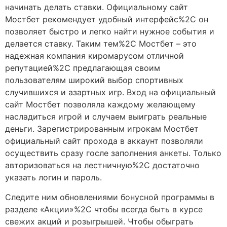
начинать делать ставки. Официальному сайт
Мостбет рекомендует удобный интерфейс%2C он
позволяет быстро и легко найти нужное события и
делается ставку. Таким тем%2C Мостбет – это
надежная компания киромарусом отличной
репутацией%2C предлагающая своим
пользователям широкий выбор спортивных
случившихся и азартных игр. Вход на официальный
сайт Мостбет позволяла каждому желающему
насладиться игрой и случаем выиграть реальные
деньги. Зарегистрированным игрокам Мостбет
официальный сайт прохода в аккаунт позволяли
осуществить сразу госле заполнения анкеты. Только
авторизоваться на лестничную%2C достаточно
указать логин и пароль.
Следите ним обновлениями бонусной программы в
разделе «Акции»%2C чтобы всегда быть в курсе
свежих акций и розыгрышей. Чтобы обыграть