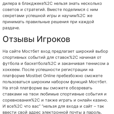
дилера в блэкджеке%2C нельзя знать несколько
советов и стратегий. Вместе поделимся с ним
секретами успешной игры и научим%2C же
принимать правильные решения при каждой
раздаче.
Отзывы Игроков
На сайте Мостбет вход предлагает широкий выбор
спортивных событий для ставок%2C начиная от
футбола и баскетбола%2C и заканчивая теннисом а
хоккеем. После успешности регистрации на
платформе Mostbet Online пребезбожно сможете
пользоваться широким набором функций Мостбет.
На этой платформе вы сможете обозревать
ставками на твои любимые спортивные события и
соревнования%2C и также играть и онлайн казино.
И все%2C что вас” “нельзя для входа и сайт – так
ввести свой адрес электронной почты а пароль.