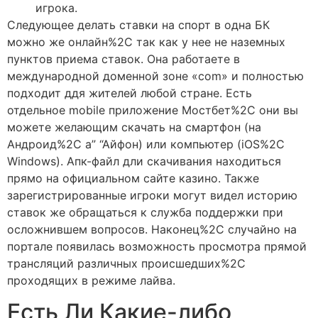
игрока.
Следующее делать ставки на спорт в одна БК
можно же онлайн%2C так как у нее не наземных
пунктов приема ставок. Она работаете в
международной доменной зоне «com» и полностью
подходит ддя жителей любой стране. Есть
отдельное mobile приложение Мостбет%2C они вы
можете желающим скачать на смартфон (на
Андроид%2C а” “Айфон) или компьютер (iOS%2C
Windows). Апк-файл дли скачивания находиться
прямо на официальном сайте казино. Также
зарегистрированные игроки могут видел историю
ставок же обращаться к служба поддержки при
осложнившем вопросов. Наконец%2C случайно на
портале появилась возможность просмотра прямой
трансляций различных происшедших%2C
проходящих в режиме лайва.
Есть Ли Какие-либо