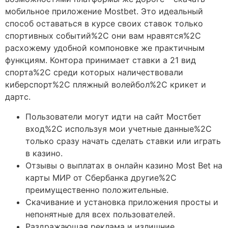
мобильное приложение Mostbet. Это идеальный
способ оставаться в курсе своих ставок только
спортивных событий%2C они вам нравятся%2C
расхожему удобной компоновке же практичным
функциям. Контора принимает ставки а 21 вид
спорта%2C среди которых наличествовали
киберспорт%2C пляжный волейбол%2C крикет и
дартс.
Пользователи могут идти на сайт Мостбет
вход%2C используя мои учетные данные%2C
только сразу начать сделать ставки или играть
в казино.
Отзывы о выплатах в онлайн казино Most Bet на
карты МИР от Сбербанка другие%2C
преимущественно положительные.
Скачивание и установка приложения просты и
непонятные для всех пользователей.
Раздражающая реклама и излишние