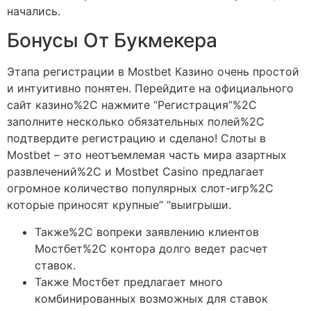
начались.
Бонусы От Букмекера
Этапа регистрации в Mostbet Казино очень простой
и интуитивно понятен. Перейдите на официального
сайт казино%2C нажмите “Регистрация”%2C
заполните несколько обязательных полей%2C
подтвердите регистрацию и сделано! Слоты в
Mostbet – это неотъемлемая часть мира азартных
развлечений%2C и Mostbet Casino предлагает
огромное количество популярных слот-игр%2C
которые приносят крупные” “выигрыши.
Также%2C вопреки заявлению клиентов
Мостбет%2C контора долго ведет расчет
ставок.
Также Мостбет предлагает много
комбинированных возможных для ставок