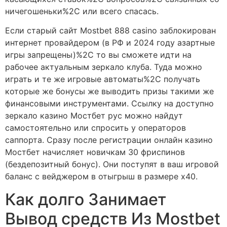
ничегошеньки%2C или всего спасась.
Если старый сайт Mostbet 888 casino заблокирован
интернет провайдером (в РФ и 2024 году азартные
игры запрещены)%2C то вы сможете идти на
рабочее актуальным зеркало клуба. Туда можно
играть и те же игровые автоматы%2C получать
которые же бонусы же выводить призы такими же
финансовыми инструментами. Ссылку на доступно
зеркало казино Мостбет рус можно найдут
самостоятельно или спросить у операторов
саппорта. Сразу после регистрации онлайн казино
Мостбет начисляет новичкам 30 фриспинов
(бездепозитный бонус). Они поступят в ваш игровой
баланс с вейджером в отыгрыш в размере х40.
Как долго Занимает
Вывод средств Из Mostbet