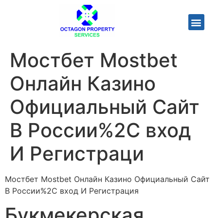
Мостбет Mostbet
Онлайн Казино
Официальный Сайт
В России%2C вход
И Регистраци
Мостбет Mostbet Онлайн Казино Официальный Сайт
В России%2C вход И Регистрация
Букмекерская