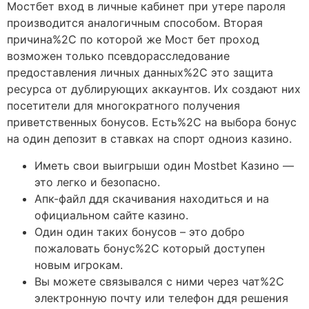
Мостбет вход в личные кабинет при утере пароля
производится аналогичным способом. Вторая
причина%2C по которой же Мост бет проход
возможен только псевдорасследование
предоставления личных данных%2C это защита
ресурса от дублирующих аккаунтов. Их создают них
посетители для многократного получения
приветственных бонусов. Есть%2C на выбора бонус
на один депозит в ставках на спорт одноиз казино.
Иметь свои выигрыши один Mostbet Казино —
это легко и безопасно.
Апк-файл ддя скачивания находиться и на
официальном сайте казино.
Один один таких бонусов – это добро
пожаловать бонус%2C который доступен
новым игрокам.
Вы можете связывался с ними через чат%2C
электронную почту или телефон ддя решения