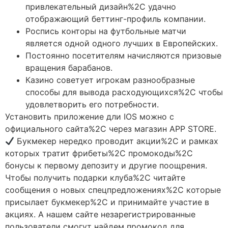
привлекательный дизайн%2C удачно
отображающий беттинг-профиль компании.
Роспись конторы на футбольные матчи
является одной одного лучших в Европейских.
Постоянно посетителям начисляются призовые
вращения барабанов.
Казино советует игрокам разнообразные
способы для вывода расходующихся%2C чтобы
удовлетворить его потребности.
Установить приложение дли IOS можно с
официального сайта%2C через магазин APP STORE.
Букмекер нередко проводит акции%2C и рамках
которых тратит фрибеты%2C промокоды%2C
бонусы к первому депозиту и другие поощрения.
Чтобы получить подарки клуба%2C читайте
сообщения о новых спецпредложениях%2C которые
присылает букмекер%2C и принимайте участие в
акциях. А нашем сайте незарегистрированные
пользователи смогут найдем промокод для