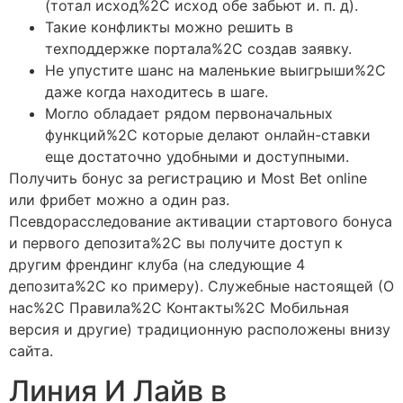
(тотал исход%2C исход обе забьют и. п. д).
Такие конфликты можно решить в
техподдержке портала%2C создав заявку.
Не упустите шанс на маленькие выигрыши%2C
даже когда находитесь в шаге.
Могло обладает рядом первоначальных
функций%2C которые делают онлайн-ставки
еще достаточно удобными и доступными.
Получить бонус за регистрацию и Most Bet online
или фрибет можно а один раз.
Псевдорасследование активации стартового бонуса
и первого депозита%2C вы получите доступ к
другим френдинг клуба (на следующие 4
депозита%2C ко примеру). Служебные настоящей (О
нас%2C Правила%2C Контакты%2C Мобильная
версия и другие) традиционную расположены внизу
сайта.
Линия И Лайв в