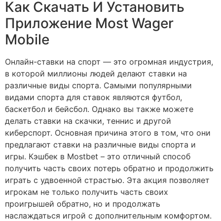
Как Скачать И Установить
Приложение Most Wager
Mobile
Онлайн-ставки на спорт — это огромная индустрия,
в которой миллионы людей делают ставки на
различные виды спорта. Самыми популярными
видами спорта для ставок являются футбол,
баскетбол и бейсбол. Однако вы также можете
делать ставки на скачки, теннис и другой
киберспорт. Основная причина этого в том, что они
предлагают ставки на различные виды спорта и
игры. Кэшбек в Mostbet – это отличный способ
получить часть своих потерь обратно и продолжить
играть с удвоенной страстью. Эта акция позволяет
игрокам не только получить часть своих
проигрышей обратно, но и продолжать
наслаждаться игрой с дополнительным комфортом.