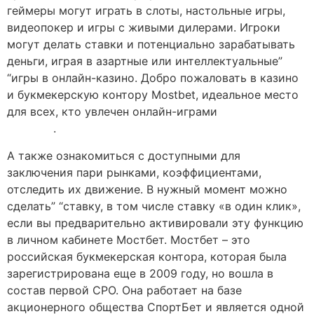
геймеры могут играть в слоты, настольные игры,
видеопокер и игры с живыми дилерами. Игроки
могут делать ставки и потенциально зарабатывать
деньги, играя в азартные или интеллектуальные”
“игры в онлайн-казино. Добро пожаловать в казино
и букмекерскую контору Mostbet, идеальное место
для всех, кто увлечен онлайн-играми
приложение
мостбет
.
А также ознакомиться с доступными для
заключения пари рынками, коэффициентами,
отследить их движение. В нужный момент можно
сделать” “ставку, в том числе ставку «в один клик»,
если вы предварительно активировали эту функцию
в личном кабинете Мостбет. Мостбет – это
российская букмекерская контора, которая была
зарегистрирована еще в 2009 году, но вошла в
состав первой СРО. Она работает на базе
акционерного общества СпортБет и является одной