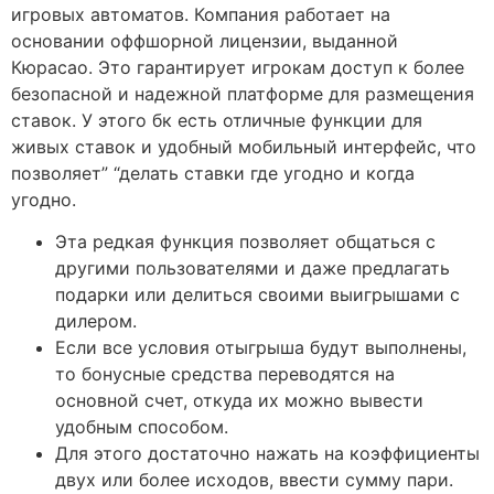
игровых автоматов. Компания работает на
основании оффшорной лицензии, выданной
Кюрасао. Это гарантирует игрокам доступ к более
безопасной и надежной платформе для размещения
ставок. У этого бк есть отличные функции для
живых ставок и удобный мобильный интерфейс, что
позволяет” “делать ставки где угодно и когда
угодно.
Эта редкая функция позволяет общаться с
другими пользователями и даже предлагать
подарки или делиться своими выигрышами с
дилером.
Если все условия отыгрыша будут выполнены,
то бонусные средства переводятся на
основной счет, откуда их можно вывести
удобным способом.
Для этого достаточно нажать на коэффициенты
двух или более исходов, ввести сумму пари.