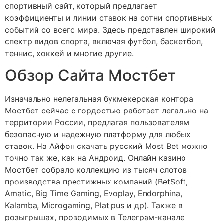
спортивный сайт, который предлагает
коэффициенты и линии ставок на сотни спортивных
событий со всего мира. Здесь представлен широкий
спектр видов спорта, включая футбол, баскетбол,
теннис, хоккей и многие другие.
Обзор Сайта Мостбет
Изначально нелегальная букмекерская контора
Мостбет сейчас с гордостью работает легально на
территории России, предлагая пользователям
безопасную и надежную платформу для любых
ставок. На Айфон скачать русский Most Bet можно
точно так же, как на Андроид. Онлайн казино
Мостбет собрало коллекцию из тысяч слотов
производства престижных компаний (BetSoft,
Amatic, Big Time Gaming, Evoplay, Endorphina,
Kalamba, Microgaming, Platipus и др). Также в
розыгрышах, проводимых в Телеграм-канале