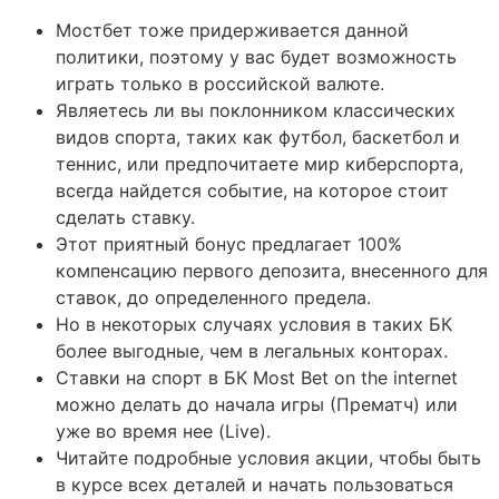
Мостбет тоже придерживается данной
политики, поэтому у вас будет возможность
играть только в российской валюте.
Являетесь ли вы поклонником классических
видов спорта, таких как футбол, баскетбол и
теннис, или предпочитаете мир киберспорта,
всегда найдется событие, на которое стоит
сделать ставку.
Этот приятный бонус предлагает 100%
компенсацию первого депозита, внесенного для
ставок, до определенного предела.
Но в некоторых случаях условия в таких БК
более выгодные, чем в легальных конторах.
Ставки на спорт в БК Most Bet on the internet
можно делать до начала игры (Прематч) или
уже во время нее (Live).
Читайте подробные условия акции, чтобы быть
в курсе всех деталей и начать пользоваться