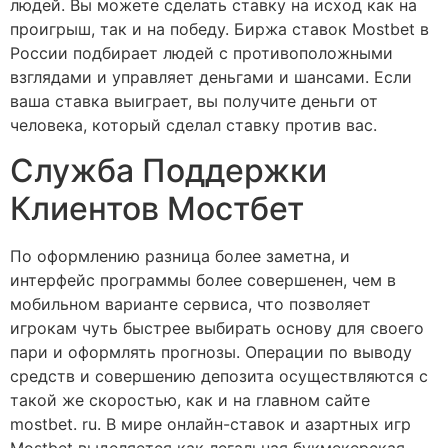
людей. Вы можете сделать ставку на исход как на
проигрыш, так и на победу. Биржа ставок Mostbet в
России подбирает людей с противоположными
взглядами и управляет деньгами и шансами. Если
ваша ставка выиграет, вы получите деньги от
человека, который сделал ставку против вас.
Служба Поддержки
Клиентов Мостбет
По оформлению разница более заметна, и
интерфейс программы более совершенен, чем в
мобильном варианте сервиса, что позволяет
игрокам чуть быстрее выбирать основу для своего
пари и оформлять прогнозы. Операции по выводу
средств и совершению депозита осуществляются с
такой же скоростью, как и на главном сайте
mostbet. ru. В мире онлайн-ставок и азартных игр
Mostbet выделяется как легальная букмекерская