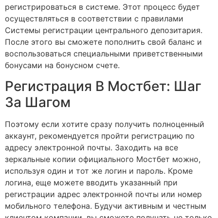
регистрироваться в системе. Этот процесс будет
осуществляться в соответствии с правилами
Системы регистрации центрального депозитария.
После этого вы сможете пополнить свой баланс и
воспользоваться специальными приветственными
бонусами на бонусном счете.
Регистрация В Мостбет: Шаг
За Шагом
Поэтому если хотите сразу получить полноценный
аккаунт, рекомендуется пройти регистрацию по
адресу электронной почты. Заходить на все
зеркальные копии официального Мостбет можно,
используя один и тот же логин и пароль. Кроме
логина, еще можете вводить указанный при
регистрации адрес электронной почты или номер
мобильного телефона. Будучи активным и честным
клиентом компании, вы сможете получать не только