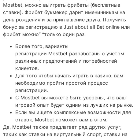
Mostbet, можно выиграть фрибеты (бесплатные
ставки). Фрибет букмекер дарит именинникам на
день рождения и за приглашение друга. Получить
бонус за регистрацию в Just about all Bet online или
фрибет можно” “только один раз.
Более того, варианты
регистрации Mostbet разработаны с учетом
различных предпочтений и потребностей
клиентов.
Для того чтобы начать играть в казино, вам
необходимо пройти простой процесс
регистрации.
С Mostbet вы можете быть уверены, что ваш
игровой опыт будет одним из лучших на рынке.
Если вы ищете комплексные возможности для
ставок, Mostbet поможет вам в этом.
Да, Mostbet также предлагает ряд других услуг,
таких как ставки на виртуальный спорт, ставки на