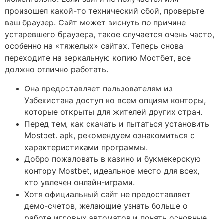
произошел какой-то технический сбой, проверьте
ваш браузер. Сайт может виснуть по причине
устаревшего браузера, такое случается очень часто,
особенно на «тяжелых» сайтах. Теперь снова
переходите на зеркальную копию Мостбет, все
должно отлично работать.
Она предоставляет пользователям из
Узбекистана доступ ко всем опциям конторы,
которые открыты для жителей других стран.
Перед тем, как скачать и пытаться установить
Mostbet. apk, рекомендуем ознакомиться с
характеристиками программы.
Добро пожаловать в казино и букмекерскую
контору Mostbet, идеальное место для всех,
кто увлечен онлайн-играми.
Хотя официальный сайт не предоставляет
демо-счетов, желающие узнать больше о
работе игровых автоматов и понять основные