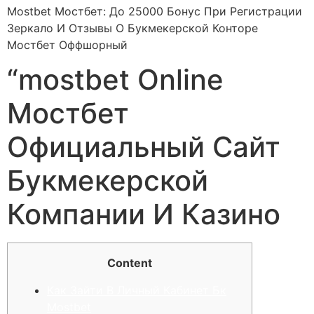
Mostbet Мостбет: До 25000 Бонус При Регистрации
Зеркало И Отзывы О Букмекерской Конторе
Мостбет Оффшорный
“mostbet Online
Мостбет
Официальный Сайт
Букмекерской
Компании И Казино
Content
Как Зайти В Личный Кабинет Бк
Mostbet