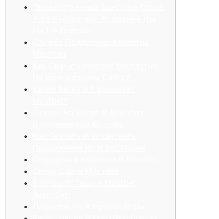
Приветственный Бонус На Спорт
+ 55 Бесплатных Вращений (fs)
На 1-й Депозит
Служба Поддержки Клиентов
Мостбет
Как Скачать Mostbet Бесплатно
На Официальном Сайте?
Какие Валюты Принимает
Mostbet?
Ставки На Спорт В Мостбет
Букмекерской Конторе
Как Скачать И Установить
Приложение Most Bet Mobile
Поддержка Клиентов В Mostbet
Обзор Сайта Мостбет
Бонусы И” “акции Mostbet
(мостбет)
Лицензия На Азартные Игры
Регистрация В Мостбет: Шаг За