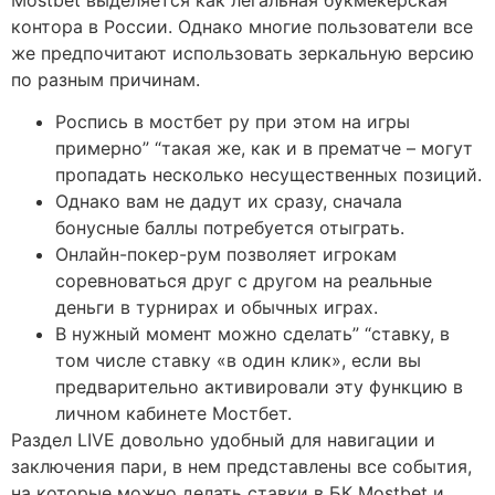
контора в России. Однако многие пользователи все
же предпочитают использовать зеркальную версию
по разным причинам.
Роспись в мостбет ру при этом на игры
примерно” “такая же, как и в прематче – могут
пропадать несколько несущественных позиций.
Однако вам не дадут их сразу, сначала
бонусные баллы потребуется отыграть.
Онлайн-покер-рум позволяет игрокам
соревноваться друг с другом на реальные
деньги в турнирах и обычных играх.
В нужный момент можно сделать” “ставку, в
том числе ставку «в один клик», если вы
предварительно активировали эту функцию в
личном кабинете Мостбет.
Раздел LIVE довольно удобный для навигации и
заключения пари, в нем представлены все события,
на которые можно делать ставки в БК Mostbet и