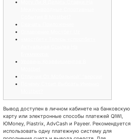
Могу Ли Я Делать Ставки На
Международные Спортивные
События В Mostbet?
Скачать Приложение
Оглавление Мостбет Uz
«мостбет» Теперь «спортбет»
Актуальная Ссылка На
Букмекера:
Уровень Коэффициентов В
Mostbet
Отличия От Мобильной” “версии
Почему Стоит Выбрать Именно
Mostbet?
Вывод доступен в личном кабинете на банковскую
карту или электронные способы платежей QIWI,
ЮMoney, Piastrix, AdvCash и Payeer. Рекомендуется
использовать одну платежную систему для
пополнения счета и вывода средств. Для