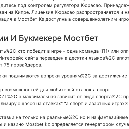
ходитесь под контролем регулятора Кюрасао. Принадле
ван на Кипре. Лицензия Кюрасао распространяется и н
рация в Мостбет Кз доступна а совершеннолетним игр
и И Букмекере Мостбет
ь%2C кто победит в игре – одна команда (П1) или опп
 Интерфейс сайта переведен а десятки языков%2C впло
т 75 провайдеров.
оки поднимаются вопреки уровням%2C за достижение 
р возможностей для любителей ставок а спорт.
KZT%2C а максимальная зависит от вида спорта%2C пр
изирующаяся на ставках” “а спорт и азартных играх%
тавки не только на реальные%2C но и на фэнтезийные 
 и казино Mostbet kz определяется генератором случа