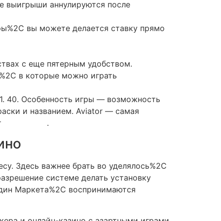
се выигрыши аннулируются после
ры%2C вы можете делается ставку прямо
твах с еще пятерным удобством.
в%2C в которые можно играть
1. 40. Особенность игры — возможность
ски и названием. Aviator — самая
т
bk mostbet
.
ино
су. Здесь важнее брать во уделялось%2C
разрешение системе делать установку
 один Маркета%2C воспринимаются
кера и онлайн-казино с азартными играми