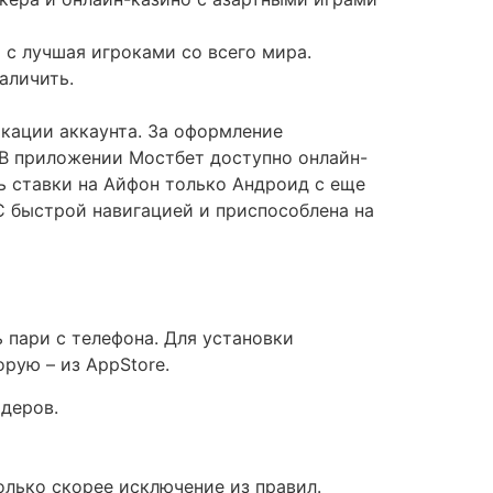
с лучшая игроками со всего мира.
аличить.
кации аккаунта. За оформление
 В приложении Мостбет доступно онлайн-
ь ставки на Айфон только Андроид с еще
 быстрой навигацией и приспособлена на
пари с телефона. Для установки
орую – из AppStore.
йдеров.
лько скорее исключение из правил.