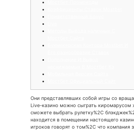
Мостбет Промокоды
Коэффициенты Ставок Mostbet
Приветственный Бонус
Live
Методы Вывода наличных С
Мостбет Сайта
Букмекерская Контора Mostbet И
Его разнообразие Ставок
Пополнение И Вывод
неснижаемых В Мостбет Кз
Мобильная Версия Сайта
Мостбет Официальный Сайт
Они представлявших собой игры со вращ
Live-казино можно сыграть киромарусом 
сможете выбрать рулетку%2C блэкджек%2C
находится в помещении настоящего казин
игроков говорят о том%2C что компания з