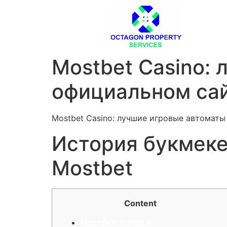
Mostbet Casino:
официальном са
Mostbet Casino: лучшие игровые автоматы
История букмеке
Mostbet
Content
Мостбет: войти и