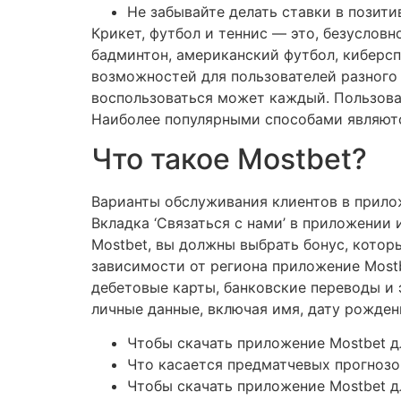
Не забывайте делать ставки в позити
Крикет, футбол и теннис — это, безусловн
бадминтон, американский футбол, киберсп
возможностей для пользователей разного 
воспользоваться может каждый. Пользова
Наиболее популярными способами являютс
Что такое Mostbet?
Варианты обслуживания клиентов в прило
Вкладка ‘Связаться с нами’ в приложении
Mostbet, вы должны выбрать бонус, котор
зависимости от региона приложение Most
дебетовые карты, банковские переводы и
личные данные, включая имя, дату рожден
Чтобы скачать приложение Mostbet для
Что касается предматчевых прогнозо
Чтобы скачать приложение Mostbet для