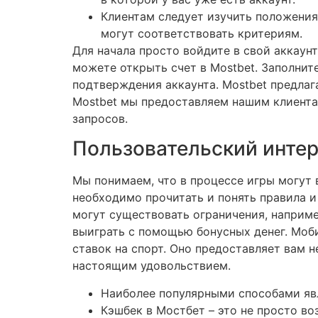
Клиентам следует изучить положения
могут соответствовать критериям.
Для начала просто войдите в свой аккаунт
можете открыть счет в Mostbet. Заполнит
подтверждения аккаунта. Mostbet предлага
Mostbet мы предоставляем нашим клиентам
запросов.
Пользовательский интер
Мы понимаем, что в процессе игры могут 
необходимо прочитать и понять правила 
могут существовать ограничения, наприме
выиграть с помощью бонусных денег. Моби
ставок на спорт. Оно предоставляет вам 
настоящим удовольствием.
Наиболее популярными способами яв
Кэшбек в Мостбет – это не просто воз