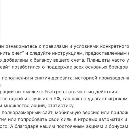
 ознакомьтесь с правилами и условиями конкретного 
лнить счет” и следуйте инструкциям, предоставленным
о добавлены к балансу вашего счета. Планшеты часто у
т сайт позаботился о поддержке всех основных брендов
 пополнения и снятия депозита, историей произведен
.
рации вы сможете быстро стать частью действия.
ся одной из лучших в РФ, так как предлагает игрокам 
 и множество акций, статистику.
з полноразмерный сайт, мобильную версию или прилож
тия или попробовать свои силы в игровых автоматах и
дого. А благодаря нашим постоянным акциям и бонусам