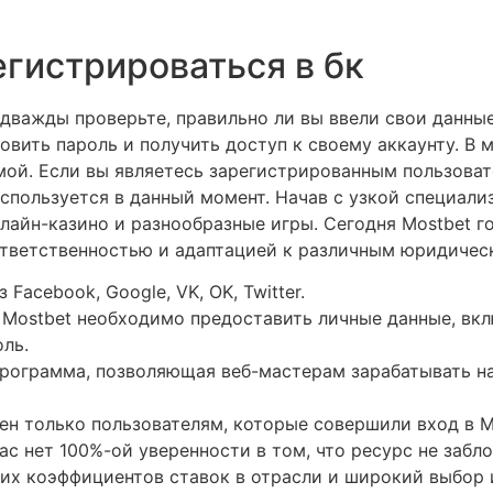
егистрироваться в бк
 дважды проверьте, правильно ли вы ввели свои данны
овить пароль и получить доступ к своему аккаунту. В 
ой. Если вы являетесь зарегистрированным пользовате
спользуется в данный момент. Начав с узкой специализ
лайн-казино и разнообразные игры. Сегодня Mostbet 
тветственностью и адаптацией к различным юридиче
Facebook, Google, VK, OK, Twitter.
 Mostbet необходимо предоставить личные данные, вкл
ль.
программа, позволяющая веб-мастерам зарабатывать на
ен только пользователям, которые совершили вход в 
с нет 100%-ой уверенности в том, что ресурс не забл
ших коэффициентов ставок в отрасли и широкий выбор 