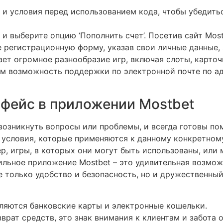
 и условия перед использованием кода, чтобы убедить
 и выберите опцию ‘Пополнить счет’. Посетив сайт Most
е регистрационную форму, указав свои личные данные,
ет огромное разнообразие игр, включая слоты, карточн
 возможность поддержки по электронной почте по адр
фейс в приложении Mostbet
возникнуть вопросы или проблемы, и всегда готовы по
и условия, которые применяются к данному конкретно
р, игры, в которых они могут быть использованы, ил
льное приложение Mostbet – это удивительная возможн
не только удобство и безопасность, но и дружественны
ляются банковские карты и электронные кошельки.
врат средств, это знак внимания к клиентам и забота 