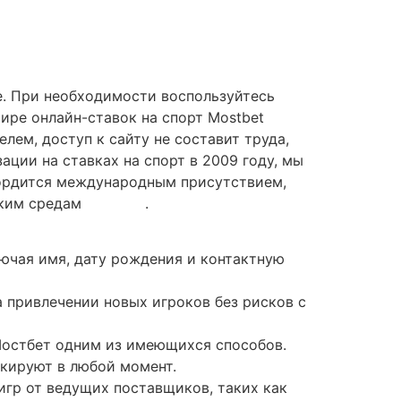
е. При необходимости воспользуйтесь
мире онлайн-ставок на спорт Mostbet
лем, доступ к сайту не составит труда,
ации на ставках на спорт в 2009 году, мы
гордится международным присутствием,
ским средам
мостбет
.
ючая имя, дату рождения и контактную
 привлечении новых игроков без рисков с
Мостбет одним из имеющихся способов.
окируют в любой момент.
игр от ведущих поставщиков, таких как