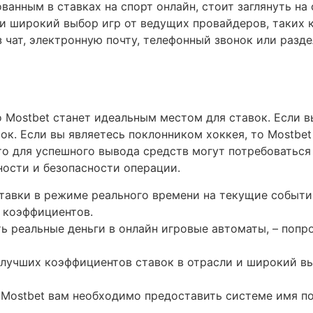
ванным в ставках на спорт онлайн, стоит заглянуть на 
и широкий выбор игр от ведущих провайдеров, таких к
 чат, электронную почту, телефонный звонок или разде
о Mostbet станет идеальным местом для ставок. Если в
ок. Если вы являетесь поклонником хоккея, то Mostbe
что для успешного вывода средств могут потребоватьс
ости и безопасности операции.
тавки в режиме реального времени на текущие событи
 коэффициентов.
ть реальные деньги в онлайн игровые автоматы, – попр
з лучших коэффициентов ставок в отрасли и широкий в
 Mostbet вам необходимо предоставить системе имя по