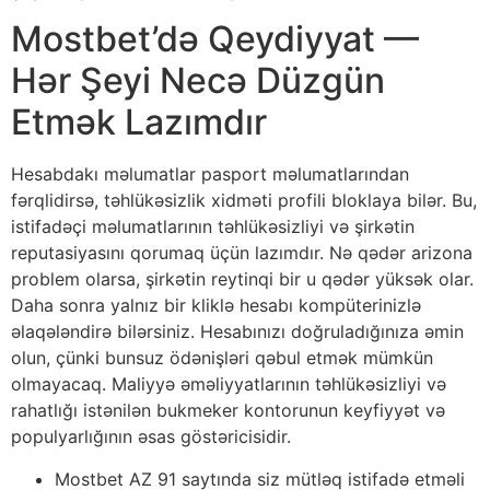
Mostbet’də Qeydiyyat —
Hər Şeyi Necə Düzgün
Etmək Lazımdır
Hesabdakı məlumatlar pasport məlumatlarından
fərqlidirsə, təhlükəsizlik xidməti profili bloklaya bilər. Bu,
istifadəçi məlumatlarının təhlükəsizliyi və şirkətin
reputasiyasını qorumaq üçün lazımdır. Nə qədər arizona
problem olarsa, şirkətin reytinqi bir u qədər yüksək olar.
Daha sonra yalnız bir kliklə hesabı kompüterinizlə
əlaqələndirə bilərsiniz. Hesabınızı doğruladığınıza əmin
olun, çünki bunsuz ödənişləri qəbul etmək mümkün
olmayacaq. Maliyyə əməliyyatlarının təhlükəsizliyi və
rahatlığı istənilən bukmeker kontorunun keyfiyyət və
populyarlığının əsas göstəricisidir.
Mostbet AZ 91 saytında siz mütləq istifadə etməli