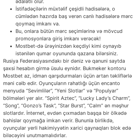
ədalətli olur.
İstifadəçilərin müxtəlif çeşidli hadisələrə, o
cümlədən hazırda baş verən canlı hadisələrə mərc
qoymaq imkanı va.
Bu, onlara bütün mərc seçimlərinə və mövcud
promosyonlara giriş imkanı verəcək!
Mostbet-də ürəyinizdən keçdiyi kimi oynayıb
istənilən qumar oyununda qazana bilərsiniz.
Rusiya Federasiyasındakı bir dəniz və qanuni saytda
şəxsi hesabın girmə üsulu eynidır. Bukmeker kontoru
Mostbet az, idman qarşıdurmaları üçün artan təkliflərlə
məni cəlb edir. Oyunçuların rahatlığı üçün encanto
menyuda “Sevimlilər”, “Yeni Slotlar” və “Populyar”
bölmələri yer alır. “Spirit Aztec”, “Lucky Lady’s Charm”,
“Song”, “Gonzo’s Task”, “Star Burst”, “Calm” ən məşhur
slotlardır. İnternet, evdən çıxmadan başqa bir ölkədə
bahislər qoymağa imkan verir. Bununla birlikdə,
oyunçular yerli hakimiyyətin xarici qaynaqları blok edə
biləcəyini unutmamalıdırlar.