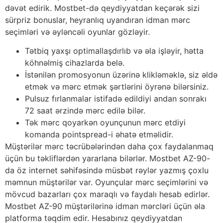
dəvət edirik. Mostbet-də qeydiyyatdan keçərək sizi
sürpriz bonuslar, heyranlıq uyandıran idman mərc
seçimləri və əyləncəli oyunlar gözləyir.
Tətbiq yaxşı optimallaşdırlıb və əla işləyir, hətta
köhnəlmiş cihazlarda belə.
İstənilən promosyonun üzərinə klikləməklə, siz əldə
etmək və mərc etmək şərtlərini öyrənə bilərsiniz.
Pulsuz fırlanmalar istifadə edildiyi andan sonrakı
72 saat ərzində mərc edilə bilər.
Tək mərc qoyarkən oyunçunun mərc etdiyi
komanda pointspread-i əhatə etməlidir.
Müştərilər mərc təcrübələrindən daha çox faydalanmaq
üçün bu təkliflərdən yararlana bilərlər. Mostbet AZ-90-
da öz internet səhifəsində müsbət rəylər yazmış çoxlu
məmnun müştərilər var. Oyunçular mərc seçimlərini və
mövcud bazarları çox maraqlı və faydalı hesab edirlər.
Mostbet AZ-90 müştərilərinə idman mərcləri üçün əla
platforma təqdim edir. Hesabınız qeydiyyatdan