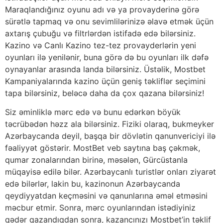
Maraqlandığınız oyunu adı və ya provayderinə görə
sürətlə tapmaq və onu sevimlilərinizə əlavə etmək üçün
axtarış çubuğu və filtrlərdən istifadə edə bilərsiniz.
Kazino və Canlı Kazino tez-tez provayderlərin yeni
oyunları ilə yenilənir, buna görə də bu oyunları ilk dəfə
oynayanlar arasında landa bilərsiniz. Üstəlik, Mostbet
Kampaniyalarında kazino üçün geniş təkliflər seçimini
tapa bilərsiniz, beləcə daha da çox qazana bilərsiniz!
Siz əminliklə mərc edə və bunu edərkən böyük
təcrübədən həzz ala bilərsiniz. Fiziki olaraq, bukmeyker
Azərbaycanda deyil, başqa bir dövlətin qanunvericiyi ilə
fəaliyyət göstərir. MostBet veb saytına baş çəkmək,
qumar zonalarından birinə, məsələn, Gürcüstanla
müqayisə edilə bilər. Azərbaycanlı turistlər onları ziyarət
edə bilərlər, lakin bu, kazinonun Azərbaycanda
qeydiyyatdan keçməsini və qanunlarına əməl etməsini
məcbur etmir. Sonra, mərc oyunlarından istədiyiniz
qədər qazandıqdan sonra, kazancınızı Mostbet’in təklif