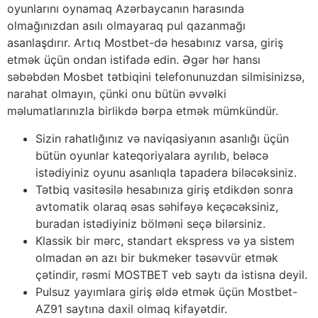
oyunlarını oynamaq Azərbaycanın harasında
olmağınızdan asılı olmayaraq pul qazanmağı
asanlaşdırır. Artıq Mostbet-də hesabınız varsa, giriş
etmək üçün ondan istifadə edin. Əgər hər hansı
səbəbdən Mosbet tətbiqini telefonunuzdan silmisinizsə,
narahat olmayın, çünki onu bütün əvvəlki
məlumatlarınızla birlikdə bərpa etmək mümkündür.
Sizin rahatlığınız və naviqasiyanın asanlığı üçün
bütün oyunlar kateqoriyalara ayrılıb, beləcə
istədiyiniz oyunu asanlıqla tapadera biləcəksiniz.
Tətbiq vasitəsilə hesabınıza giriş etdikdən sonra
avtomatik olaraq əsas səhifəyə keçəcəksiniz,
buradan istədiyiniz bölməni seçə bilərsiniz.
Klassik bir mərc, standart ekspress və ya sistem
olmadan ən azı bir bukmeker təsəvvür etmək
çətindir, rəsmi MOSTBET veb saytı da istisna deyil.
Pulsuz yayımlara giriş əldə etmək üçün Mostbet-
AZ91 saytına daxil olmaq kifayətdir.