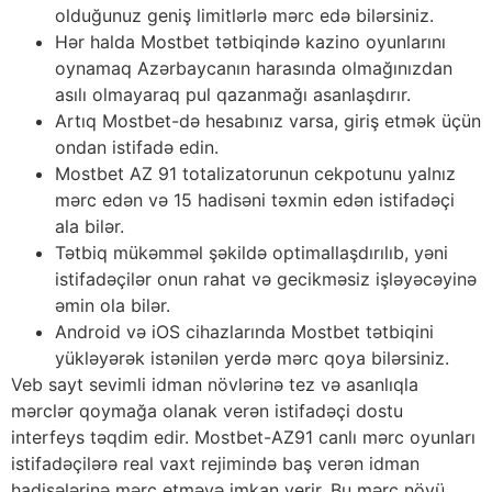
olduğunuz geniş limitlərlə mərc edə bilərsiniz.
Hər halda Mostbet tətbiqində kazino oyunlarını
oynamaq Azərbaycanın harasında olmağınızdan
asılı olmayaraq pul qazanmağı asanlaşdırır.
Artıq Mostbet-də hesabınız varsa, giriş etmək üçün
ondan istifadə edin.
Mostbet AZ 91 totalizatorunun cekpotunu yalnız
mərc edən və 15 hadisəni təxmin edən istifadəçi
ala bilər.
Tətbiq mükəmməl şəkildə optimallaşdırılıb, yəni
istifadəçilər onun rahat və gecikməsiz işləyəcəyinə
əmin ola bilər.
Android və iOS cihazlarında Mostbet tətbiqini
yükləyərək istənilən yerdə mərc qoya bilərsiniz.
Veb sayt sevimli idman növlərinə tez və asanlıqla
mərclər qoymağa olanak verən istifadəçi dostu
interfeys təqdim edir. Mostbet-AZ91 canlı mərc oyunları
istifadəçilərə real vaxt rejimində baş verən idman
hadisələrinə mərc etməyə imkan verir. Bu mərc növü