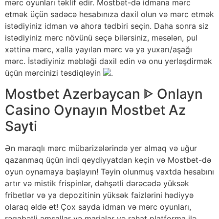
mərc oyunları təklif edir. Mostbet-də idmana mərc
etmək üçün sadəcə hesabınıza daxil olun və mərc etmək
istədiyiniz idman və ahora tədbiri seçin. Daha sonra siz
istədiyiniz mərc növünü seçə bilərsiniz, məsələn, pul
xəttinə mərc, xalla yayılan mərc və ya yuxarı/aşağı
mərc. İstədiyiniz məbləği daxil edin və onu yerləşdirmək
üçün mərcinizi təsdiqləyin
.
Mostbet Azerbaycan ᐈ Onlayn
Casino Oynayın Mostbet Az
Sayti
Ən maraqlı mərc mübarizələrində yer almaq və uğur
qazanmaq üçün indi qeydiyyatdan keçin və Mostbet-də
oyun oynamaya başlayın! Təyin olunmuş vaxtda hesabını
artır və mistik frispinlər, dəhşətli dərəcədə yüksək
fribetlər və ya depozitinin yüksək faizlərini hədiyyə
olaraq əldə et! Çox sayda idman və mərc oyunları,
rəqabətli əmsallar və marjalar və rahat platforma ilə