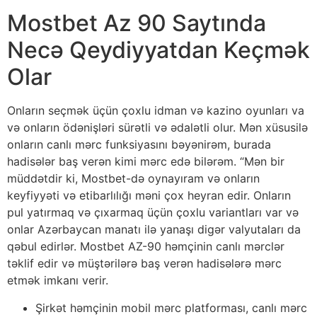
Mostbet Az 90 Saytında
Necə Qeydiyyatdan Keçmək
Olar
Onların seçmək üçün çoxlu idman və kazino oyunları va
və onların ödənişləri sürətli və ədalətli olur. Mən xüsusilə
onların canlı mərc funksiyasını bəyənirəm, burada
hadisələr baş verən kimi mərc edə bilərəm. “Mən bir
müddətdir ki, Mostbet-də oynayıram və onların
keyfiyyəti və etibarlılığı məni çox heyran edir. Onların
pul yatırmaq və çıxarmaq üçün çoxlu variantları var və
onlar Azərbaycan manatı ilə yanaşı digər valyutaları da
qəbul edirlər. Mostbet AZ-90 həmçinin canlı mərclər
təklif edir və müştərilərə baş verən hadisələrə mərc
etmək imkanı verir.
Şirkət həmçinin mobil mərc platforması, canlı mərc