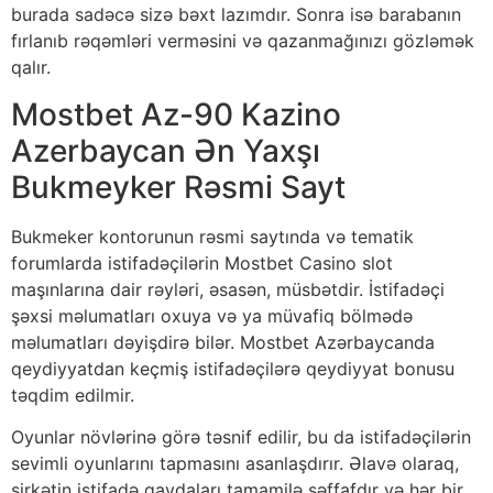
burada sadəcə sizə bəxt lazımdır. Sonra isə barabanın
fırlanıb rəqəmləri verməsini və qazanmağınızı gözləmək
qalır.
Mostbet Az-90 Kazino
Azerbaycan Ən Yaxşı
Bukmeyker Rəsmi Sayt
Bukmeker kontorunun rəsmi saytında və tematik
forumlarda istifadəçilərin Mostbet Casino slot
maşınlarına dair rəyləri, əsasən, müsbətdir. İstifadəçi
şəxsi məlumatları oxuya və ya müvafiq bölmədə
məlumatları dəyişdirə bilər. Mostbet Azərbaycanda
qeydiyyatdan keçmiş istifadəçilərə qeydiyyat bonusu
təqdim edilmir.
Oyunlar növlərinə görə təsnif edilir, bu da istifadəçilərin
sevimli oyunlarını tapmasını asanlaşdırır. Əlavə olaraq,
şirkətin istifadə qaydaları tamamilə şəffafdır və hər bir