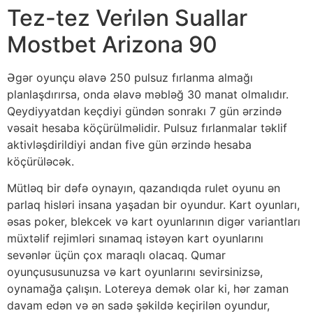
Tez-tez Veri̇lən Suallar
Mostbet Arizona 90
Əgər oyunçu əlavə 250 pulsuz fırlanma almağı
planlaşdırırsa, onda əlavə məbləğ 30 manat olmalıdır.
Qeydiyyatdan keçdiyi gündən sonrakı 7 gün ərzində
vəsait hesaba köçürülməlidir. Pulsuz fırlanmalar təklif
aktivləşdirildiyi andan five gün ərzində hesaba
köçürüləcək.
Mütləq bir dəfə oynayın, qazandıqda rulet oyunu ən
parlaq hisləri insana yaşadan bir oyundur. Kart oyunları,
əsas poker, blekcek və kart oyunlarının digər variantları
müxtəlif rejimləri sınamaq istəyən kart oyunlarını
sevənlər üçün çox maraqlı olacaq. Qumar
oyunçususunuzsa və kart oyunlarını sevirsinizsə,
oynamağa çalışın. Lotereya demək olar ki, hər zaman
davam edən və ən sadə şəkildə keçirilən oyundur,