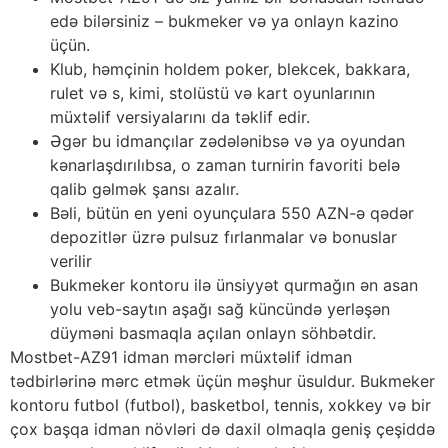
edə bilərsiniz – bukmeker və ya onlayn kazino
üçün.
Klub, həmçinin holdem poker, blekcek, bakkara,
rulet və s, kimi, stolüstü və kart oyunlarının
müxtəlif versiyalarını da təklif edir.
Əgər bu idmançılar zədələnibsə və ya oyundan
kənarlaşdırılıbsa, o zaman turnirin favoriti belə
qalib gəlmək şansı azalır.
Bəli, bütün en yeni oyunçulara 550 AZN-ə qədər
depozitlər üzrə pulsuz fırlanmalar və bonuslar
verilir
Bukmeker kontoru ilə ünsiyyət qurmağın ən asan
yolu veb-saytın aşağı sağ küncündə yerləşən
düyməni basmaqla açılan onlayn söhbətdir.
Mostbet-AZ91 idman mərcləri müxtəlif idman
tədbirlərinə mərc etmək üçün məşhur üsuldur. Bukmeker
kontoru futbol (futbol), basketbol, tennis, xokkey və bir
çox başqa idman növləri də daxil olmaqla geniş çeşiddə