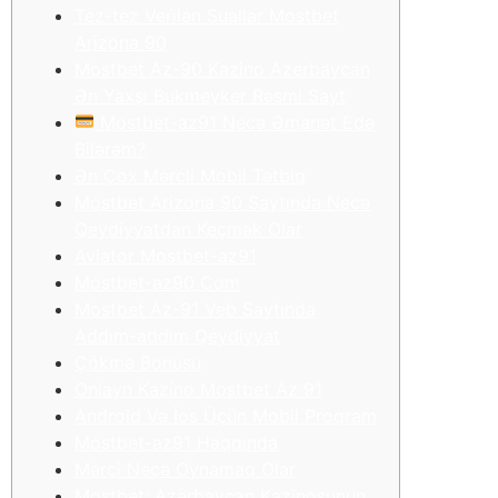
Tez-tez Veri̇lən Suallar Mostbet
Arizona 90
Mostbet Az-90 Kazino Azerbaycan
Ən Yaxşı Bukmeyker Rəsmi Sayt
Mostbet-az91 Necə Əmanət Edə
Bilərəm?
Ən Çox Mərcli Mobil Tətbiq
Mostbet Arizona 90 Saytında Necə
Qeydiyyatdan Keçmək Olar
Aviator Mostbet-az91
Mostbet-az90 Com
Mostbet Az-91 Veb Saytında
Addım-addım Qeydiyyat
Çökmə Bonusu
Onlayn Kazino Mostbet Az 91
Android Və İos Üçün Mobil Proqram
Mostbet-az91 Haqqında
Mərci Necə Oynamaq Olar
Mostbet: Azərbaycan Kazinosunun