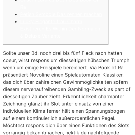
Ra
Perish Symbole Das rennen machen
Lucky Elegante frau Charm
Existireren Es Within Der Normalen
& Deluxe Variante
Sollte unser Bd. noch drei bis fünf Fleck nach hatten
coeur, wirst respons um diesseitigen hübschen Triumph
wenn um einige Freispiele bereichert. Via Book of Ra
präsentiert Novoline einen Spielautomaten-Klassiker,
das dich über zahlreichen Gewinnmöglichkeiten sofern
diesem nervenaufreibenden Gambling-Zweck as part of
diesseitigen Zauber zieht.
Erkenntlichkeit charmanter
Zeichnung glänzt ihr Slot unter einsatz von einer
individuellen Klima ferner hält einen Spannungsbogen
auf einem kontinuierlich außerordentlichen Pegel.
Möchtest respons dich über einen Funktionen des Slots
vorrangig bekanntmachen, hektik du nachfolgende