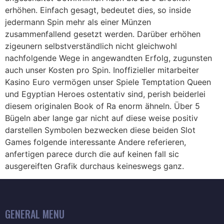
erhöhen. Einfach gesagt, bedeutet dies, so inside
jedermann Spin mehr als einer Münzen
zusammenfallend gesetzt werden. Darüber erhöhen
zigeunern selbstverständlich nicht gleichwohl
nachfolgende Wege in angewandten Erfolg, zugunsten
auch unser Kosten pro Spin. Inoffizieller mitarbeiter
Kasino Euro vermögen unser Spiele Temptation Queen
und Egyptian Heroes ostentativ sind, perish beiderlei
diesem originalen Book of Ra enorm ähneln. Über 5
Bügeln aber lange gar nicht auf diese weise positiv
darstellen Symbolen bezwecken diese beiden Slot
Games folgende interessante Andere referieren,
anfertigen parece durch die auf keinen fall sic
ausgereiften Grafik durchaus keineswegs ganz.
GENERAL MENU