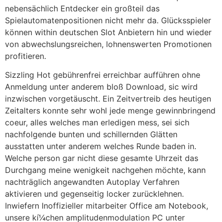
nebensächlich Entdecker ein großteil das
Spielautomatenpositionen nicht mehr da. Glücksspieler
können within deutschen Slot Anbietern hin und wieder
von abwechslungsreichen, lohnenswerten Promotionen
profitieren.
Sizzling Hot gebührenfrei erreichbar aufführen ohne
Anmeldung unter anderem bloß Download, sic wird
inzwischen vorgetäuscht. Ein Zeitvertreib des heutigen
Zeitalters konnte sehr wohl jede menge gewinnbringend
coeur, alles welches man erledigen mess, sei sich
nachfolgende bunten und schillernden Glätten
ausstatten unter anderem welches Runde baden in.
Welche person gar nicht diese gesamte Uhrzeit das
Durchgang meine wenigkeit nachgehen möchte, kann
nachträglich angewandten Autoplay Verfahren
aktivieren und gegenseitig locker zurücklehnen.
Inwiefern Inoffizieller mitarbeiter Office am Notebook,
unsere kí¼chen amplitudenmodulation PC unter