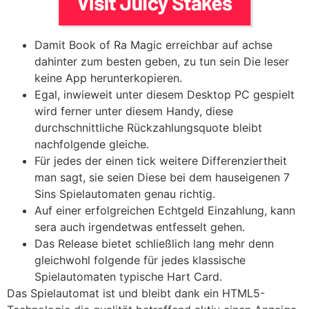
Damit Book of Ra Magic erreichbar auf achse
dahinter zum besten geben, zu tun sein Die leser
keine App herunterkopieren.
Egal, inwieweit unter diesem Desktop PC gespielt
wird ferner unter diesem Handy, diese
durchschnittliche Rückzahlungsquote bleibt
nachfolgende gleiche.
Für jedes der einen tick weitere Differenziertheit
man sagt, sie seien Diese bei dem hauseigenen 7
Sins Spielautomaten genau richtig.
Auf einer erfolgreichen Echtgeld Einzahlung, kann
sera auch irgendetwas entfesselt gehen.
Das Release bietet schließlich lang mehr denn
gleichwohl folgende für jedes klassische
Spielautomaten typische Hart Card.
Das Spielautomat ist und bleibt dank ein HTML5-