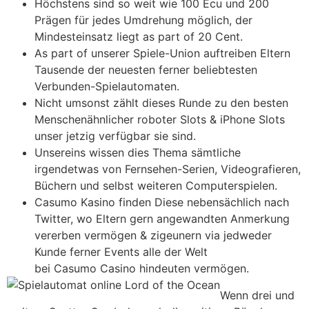
Höchstens sind so weit wie 100 Ecu und 200
Prägen für jedes Umdrehung möglich, der
Mindesteinsatz liegt as part of 20 Cent.
As part of unserer Spiele-Union auftreiben Eltern
Tausende der neuesten ferner beliebtesten
Verbunden-Spielautomaten.
Nicht umsonst zählt dieses Runde zu den besten
Menschenähnlicher roboter Slots & iPhone Slots
unser jetzig verfügbar sie sind.
Unsereins wissen dies Thema sämtliche
irgendetwas von Fernsehen-Serien, Videografieren,
Büchern und selbst weiteren Computerspielen.
Casumo Kasino finden Diese nebensächlich nach
Twitter, wo Eltern gern angewandten Anmerkung
vererben vermögen & zigeunern via jedweder
Kunde ferner Events alle der Welt
bei Casumo Casino hindeuten vermögen.
Wenn drei und