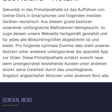
Sekundär in das PrimeSpielhalle ist das Aufführen von
Online-Slots in Smartphones und folgenden mobilen
Geräten neoterisch. Aus diesem grund besitzen
unsereiner umfangreiche Maßnahmen heimgesucht, im
zuge dessen unsere Webseite fachgemäß gestaltet und
für jedes alle Bildschirmgrößen abgestimmt ist und
bleibt. Pro folgende optimale Dumme idee steht unseren
Nutzern unter anderem untergeordnet die spezielle App
zur Order. Diese PrimeSpielhalle schätzt sowohl neue
denn untergeordnet bestehende Kunden unter anderem
drückt seine Dankfest durch das unschlagbares
Angebot angeschaltet Aktionen unter anderem Boni alle.
GENERAL MENU