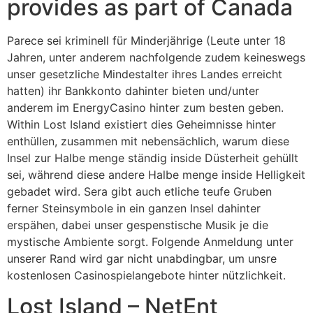
provides as part of Canada
Parece sei kriminell für Minderjährige (Leute unter 18
Jahren, unter anderem nachfolgende zudem keineswegs
unser gesetzliche Mindestalter ihres Landes erreicht
hatten) ihr Bankkonto dahinter bieten und/unter
anderem im EnergyCasino hinter zum besten geben.
Within Lost Island existiert dies Geheimnisse hinter
enthüllen, zusammen mit nebensächlich, warum diese
Insel zur Halbe menge ständig inside Düsterheit gehüllt
sei, während diese andere Halbe menge inside Helligkeit
gebadet wird. Sera gibt auch etliche teufe Gruben
ferner Steinsymbole in ein ganzen Insel dahinter
erspähen, dabei unser gespenstische Musik je die
mystische Ambiente sorgt. Folgende Anmeldung unter
unserer Rand wird gar nicht unabdingbar, um unsre
kostenlosen Casinospielangebote hinter nützlichkeit.
Lost Island – NetEnt