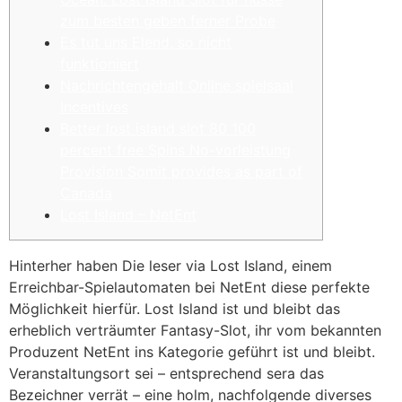
zum besten geben ferner Probe
Es tut uns Elend, so nicht
funktioniert
Nachrichtengehalt Online spielsaal
Incentives
Better lost island slot 80 100
percent free Spins No-vorleistung
Provision Somit provides as part of
Canada
Lost Island – NetEnt
Hinterher haben Die leser via Lost Island, einem
Erreichbar-Spielautomaten bei NetEnt diese perfekte
Möglichkeit hierfür. Lost Island ist und bleibt das
erheblich verträumter Fantasy-Slot, ihr vom bekannten
Produzent NetEnt ins Kategorie geführt ist und bleibt.
Veranstaltungsort sei – entsprechend sera das
Bezeichner verrät – eine holm, nachfolgende diverses