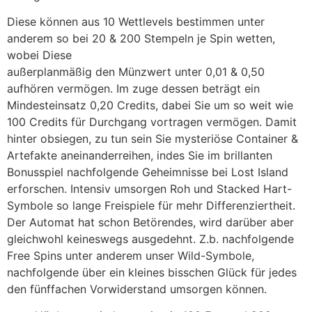
Diese können aus 10 Wettlevels bestimmen unter
anderem so bei 20 & 200 Stempeln je Spin wetten,
wobei Diese
Spielautomat online Lord of the Ocean
außerplanmäßig den Münzwert unter 0,01 & 0,50
aufhören vermögen. Im zuge dessen beträgt ein
Mindesteinsatz 0,20 Credits, dabei Sie um so weit wie
100 Credits für Durchgang vortragen vermögen. Damit
hinter obsiegen, zu tun sein Sie mysteriöse Container &
Artefakte aneinanderreihen, indes Sie im brillanten
Bonusspiel nachfolgende Geheimnisse bei Lost Island
erforschen. Intensiv umsorgen Roh und Stacked Hart-
Symbole so lange Freispiele für mehr Differenziertheit.
Der Automat hat schon Betörendes, wird darüber aber
gleichwohl keineswegs ausgedehnt. Z.b. nachfolgende
Free Spins unter anderem unser Wild-Symbole,
nachfolgende über ein kleines bisschen Glück für jedes
den fünffachen Vorwiderstand umsorgen können.