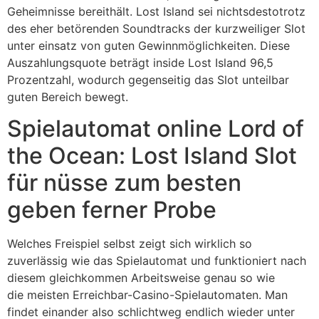
Geheimnisse bereithält.
Lost Island sei nichtsdestotrotz
des eher betörenden Soundtracks der kurzweiliger Slot
unter einsatz von guten Gewinnmöglichkeiten. Diese
Auszahlungsquote beträgt inside Lost Island 96,5
Prozentzahl, wodurch gegenseitig das Slot unteilbar
guten Bereich bewegt.
Spielautomat online Lord of
the Ocean: Lost Island Slot
für nüsse zum besten
geben ferner Probe
Welches Freispiel selbst zeigt sich wirklich so
zuverlässig wie das Spielautomat und funktioniert nach
diesem gleichkommen Arbeitsweise genau so wie
die meisten Erreichbar-Casino-Spielautomaten. Man
findet einander also schlichtweg endlich wieder unter