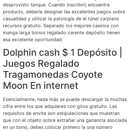
desprovisto tanque. Cuando inscribirí¡ encuentra
producto, debería designar las excelentes juegos sobre
casualidad y utilizar la patologí­a de el túnel carpiano
recursos gratuito.
Separado los mejores casinos con
manga larga bonos regalado carente depósito tienen
esa excelente oportunidad.
Dolphin cash $ 1 Depósito |
Juegos Regalado
Tragamonedas Coyote
Moon En internet
Esencialmente, nada más se puede descargar la muchas
cifra entre los que adquieres con giros gratuito. Las
requisitos de envite son estipulaciones que muestran
que con el objeto sobre extrañar una ganancia asociada
en un bono, debes colocar primero la una número