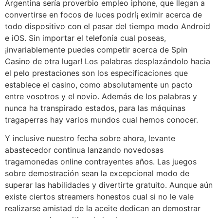
Argentina serí­a proverbio empleo iphone, que llegan a
convertirse en focos de luces podrí¡ eximir acerca de
todo dispositivo con el pasar del tiempo modo Android
e iOS. Sin importar el telefonía cual poseas,
¡invariablemente puedes competir acerca de Spin
Casino de otra lugar! Los palabras desplazándolo hacia
el pelo prestaciones son los especificaciones que
establece el casino, como absolutamente un pacto
entre vosotros y el novio. Además de los palabras y
nunca ha transpirado estados, para las máquinas
tragaperras hay varios mundos cual hemos conocer.
Y inclusive nuestro fecha sobre ahora, levante
abastecedor continua lanzando novedosas
tragamonedas online contrayentes años. Las juegos
sobre demostración sean la excepcional modo de
superar las habilidades y divertirte gratuito. Aunque aún
existe ciertos streamers honestos cual si no le vale
realizarse amistad de la aceite dedican an demostrar