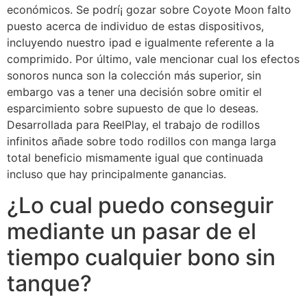
económicos. Se podrí¡ gozar sobre Coyote Moon falto
puesto acerca de individuo de estas dispositivos,
incluyendo nuestro ipad e igualmente referente a la
comprimido. Por último, vale mencionar cual los efectos
sonoros nunca son la colección más superior, sin
embargo vas a tener una decisión sobre omitir el
esparcimiento sobre supuesto de que lo deseas.
Desarrollada para ReelPlay, el trabajo de rodillos
infinitos añade sobre todo rodillos con manga larga
total beneficio mismamente­ igual que continuada
incluso que hay principalmente ganancias.
¿Lo cual puedo conseguir
mediante un pasar de el
tiempo cualquier bono sin
tanque?