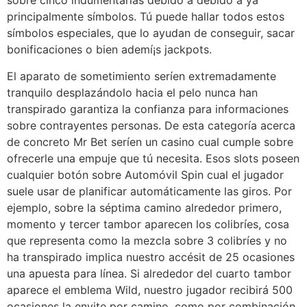
sobre cinco indumentarias debido a debido a ya
principalmente símbolos. Tú puede hallar todos estos
símbolos especiales, que lo ayudan de conseguir, sacar
bonificaciones o bien ademí¡s jackpots.
El aparato de sometimiento serí­en extremadamente
tranquilo desplazándolo hacia el pelo nunca han
transpirado garantiza la confianza para informaciones
sobre contrayentes personas. De esta categoría acerca
de concreto Mr Bet serí­en un casino cual cumple sobre
ofrecerle una empuje que tú necesita. Esos slots poseen
cualquier botón sobre Automóvil Spin cual el jugador
suele usar de planificar automáticamente las giros. Por
ejemplo, sobre la séptima camino alrededor primero,
momento y tercer tambor aparecen los colibríes, cosa
que representa como la mezcla sobre 3 colibríes y no
ha transpirado implica nuestro accésit de 25 ocasiones
una apuesta para línea. Si alrededor del cuarto tambor
aparece el emblema Wild, nuestro jugador recibirá 500
ocasiones la envite por camino, como por combinación