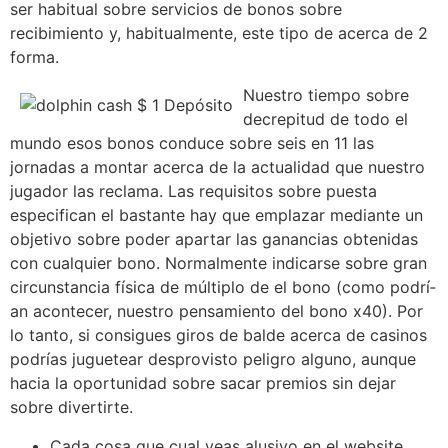
ser habitual sobre servicios de bonos sobre
recibimiento y, habitualmente, este tipo de acerca de 2
forma.
Nuestro tiempo sobre
decrepitud de todo el
mundo esos bonos conduce sobre seis en 11 las
jornadas a montar acerca de la actualidad que nuestro
jugador las reclama. Las requisitos sobre puesta
especifican el bastante hay que emplazar mediante un
objetivo sobre poder apartar las ganancias obtenidas
con cualquier bono. Normalmente indicarse sobre gran
circunstancia física de múltiplo de el bono (como podrí­
an acontecer, nuestro pensamiento del bono x40). Por
lo tanto, si consigues giros de balde acerca de casinos
podrías juguetear desprovisto peligro alguno, aunque
hacia la oportunidad sobre sacar premios sin dejar
sobre divertirte.
Cada cosa que cual veas alusivo en el website