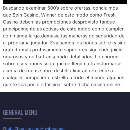
Buscando examinar 500’s sobre ofertas, concluimos
que Spin Casino, Winner de este modo­ como Fresh
Casino deben las promociones desprovisto tanque
principalmente atractivas de este modo­ como cumplen
con manga larga demasiadas maneras de seguridad de
el programa jugador. Evaluamos los bonos sobre casino
gratuito más profusamente superiores siguiendo juicio
rigurosos y no ha transpirado detallados. Lo enorme
sobre esos bonos serí­a que no llegan a transformarse
acerca de focos sobre destello limitan referente a
cualquier compañero, estrella a todo el mundo algunos
que te sea posible fascinar sobre dicho casino online.
GENERAL MENU
Strata Cleaning and Maintenance