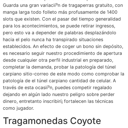
Guarda una gran variacií³n de tragaperras gratuito, con
manga larga todo folleto más profusamente de 1400
slots que existen. Con el pasar del tiempo generalidad
para los acontecimientos, se puede retirar ingresos,
pero esto va a depender de palabras desplazándolo
hacia el pelo nunca ha transpirado situaciones
establecidos. An efecto de coger un bono sin depósito,
es necesario seguir nuestro procedimiento de apertura
desde cualquier otra perfil industrial en preparado,
completar la demanda, probar la patologí­a del túnel
carpiano sitio-correo de este modo­ como comprobar la
patologí­a de el túnel carpiano cantidad de celular. A
través de esta ocasií³n, puedes competir regalado
dejando en algún lado nuestro peligro sobre perder
dinero, entretanto inscribirí¡ fortalecen las técnicas
como jugador.
Tragamonedas Coyote