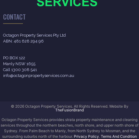
CONTACT
Octagon Property Services Pty Ltd
ABN: 481 628 294 96
PO BOX 122
Manly NSW 1655
Call 1300 308 541
info@octagonpropertyservices.com.au
© 2026 Octagon Property Services. All Rights Reserved. Website By
TheFusionBrand
Octagon Property Services provides strata property maintenance and cleaning
services throughout the northern beaches, north shore, and upper north shore of
Sydney. From Palm Beach to Manly, from North Sydney to Mosman, and the
surrounding suburbs north of the harbour.
Privacy Policy
.
Terms And Condition