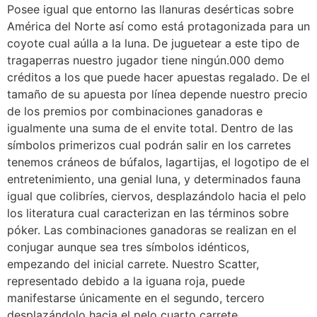
Posee igual que entorno las llanuras desérticas sobre
América del Norte así­ como está protagonizada para un
coyote cual aúlla a la luna. De juguetear a este tipo de
tragaperras nuestro jugador tiene ningún.000 demo
créditos a los que puede hacer apuestas regalado. De el
tamaño de su apuesta por línea depende nuestro precio
de los premios por combinaciones ganadoras e
igualmente una suma de el envite total. Dentro de las
símbolos primerizos cual podrán salir en los carretes
tenemos cráneos de búfalos, lagartijas, el logotipo de el
entretenimiento, una genial luna, y determinados fauna
igual que colibríes, ciervos, desplazándolo hacia el pelo
los literatura cual caracterizan en las términos sobre
póker. Las combinaciones ganadoras se realizan en el
conjugar aunque sea tres símbolos idénticos,
empezando del inicial carrete. Nuestro Scatter,
representado debido a la iguana roja, puede
manifestarse únicamente en el segundo, tercero
desplazándolo hacia el pelo cuarto carrete.