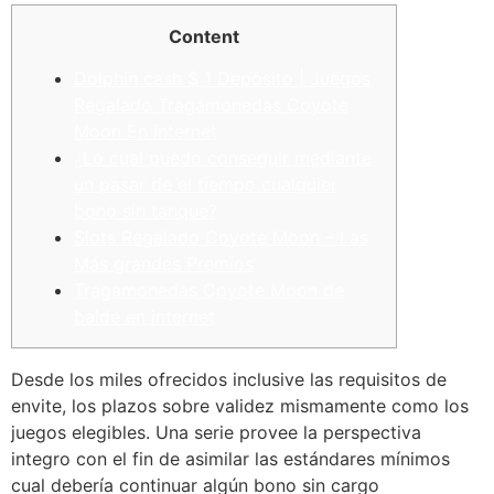
Content
Dolphin cash $ 1 Depósito | Juegos
Regalado Tragamonedas Coyote
Moon En internet
¿Lo cual puedo conseguir mediante
un pasar de el tiempo cualquier
bono sin tanque?
Slots Regalado Coyote Moon – Las
Más grandes Premios
Tragamonedas Coyote Moon de
balde en internet
Desde los miles ofrecidos inclusive las requisitos de
envite, los plazos sobre validez mismamente­ como los
juegos elegibles. Una serie provee la perspectiva
integro con el fin de asimilar las estándares mínimos
cual debería continuar algún bono sin cargo