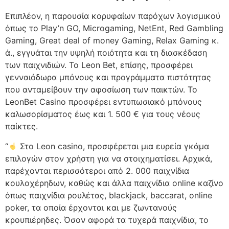
Επιπλέον, η παρουσία κορυφαίων παρόχων λογισμικού
όπως το Play’n GO, Microgaming, NetEnt, Red Gambling
Gaming, Great deal of money Gaming, Relax Gaming κ.
ά., εγγυάται την υψηλή ποιότητα και τη διασκέδαση
των παιχνιδιών. Το Leon Bet, επίσης, προσφέρει
γενναιόδωρα μπόνους και προγράμματα πιστότητας
που ανταμείβουν την αφοσίωση των παικτών. Το
LeonBet Casino προσφέρει εντυπωσιακό μπόνους
καλωσορίσματος έως και 1. 500 € για τους νέους
παίκτες.
“
Στο Leon casino, προσφέρεται μια ευρεία γκάμα
επιλογών στον χρήστη για να στοιχηματίσει. Αρχικά,
παρέχονται περισσότεροι από 2. 000 παιχνίδια
κουλοχέρηδων, καθώς και άλλα παιχνίδια online καζίνο
όπως παιχνίδια ρουλέτας, blackjack, baccarat, online
poker, τα οποία έρχονται και με ζωντανούς
κρουπιέρηδες. Όσον αφορά τα τυχερά παιχνίδια, το