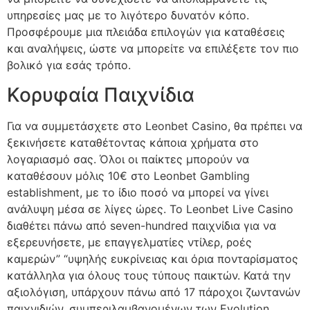
υπηρεσίες μας με το λιγότερο δυνατόν κόπο.
Προσφέρουμε μια πλειάδα επιλογών για καταθέσεις
και αναλήψεις, ώστε να μπορείτε να επιλέξετε τον πιο
βολικό για εσάς τρόπο.
Κορυφαία Παιχνίδια
Για να συμμετάσχετε στο Leonbet Casino, θα πρέπει να
ξεκινήσετε καταθέτοντας κάποια χρήματα στο
λογαριασμό σας. Όλοι οι παίκτες μπορούν να
καταθέσουν μόλις 10€ στο Leonbet Gambling
establishment, με το ίδιο ποσό να μπορεί να γίνει
ανάλυψη μέσα σε λίγες ώρες. Το Leonbet Live Casino
διαθέτει πάνω από seven-hundred παιχνίδια για να
εξερευνήσετε, με επαγγελματίες ντίλερ, ροές
καμερών” “υψηλής ευκρίνειας και όρια πονταρίσματος
κατάλληλα για όλους τους τύπους παικτών. Κατά την
αξιολόγιση, υπάρχουν πάνω από 17 πάροχοι ζωντανών
παιχνιδιών, συμπεριλαμβανομένων των Evolution,