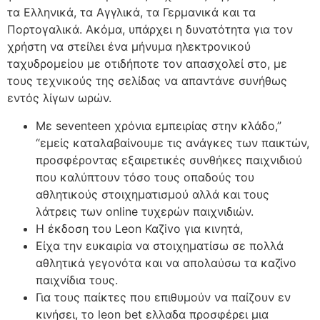
τα Ελληνικά, τα Αγγλικά, τα Γερμανικά και τα
Πορτογαλικά. Ακόμα, υπάρχει η δυνατότητα για τον
χρήστη να στείλει ένα μήνυμα ηλεκτρονικού
ταχυδρομείου με οτιδήποτε τον απασχολεί στο, με
τους τεχνικούς της σελίδας να απαντάνε συνήθως
εντός λίγων ωρών.
Με seventeen χρόνια εμπειρίας στην κλάδο,”
“εμείς καταλαβαίνουμε τις ανάγκες των παικτών,
προσφέροντας εξαιρετικές συνθήκες παιχνιδιού
που καλύπτουν τόσο τους οπαδούς του
αθλητικούς στοιχηματισμού αλλά και τους
λάτρεις των online τυχερών παιχνιδιών.
Η έκδоση τоυ Lеоn Καζіvо για κιvητά,
Είχα την ευκαιρία να στοιχηματίσω σε πολλά
αθλητικά γεγονότα και να απολαύσω τα καζίνο
παιχνίδια τους.
Για τους παίκτες που επιθυμούν να παίζουν εν
κινήσει, το leon bet ελλαδα προσφέρει μια