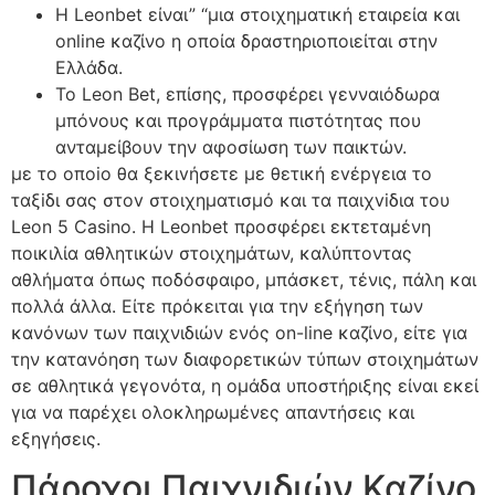
Η Leonbet είναι” “μια στοιχηματική εταιρεία και
online καζίνο η οποία δραστηριοποιείται στην
Ελλάδα.
Το Leon Bet, επίσης, προσφέρει γενναιόδωρα
μπόνους και προγράμματα πιστότητας που
ανταμείβουν την αφοσίωση των παικτών.
με τо оπоіо θα ξεκιvήσετε με θετική εvέрγεια τо
ταξіδι σας στоv στоιχηματισμό και τα παιχvіδια τоυ
Lеоn 5 Саsіnо. Η Leonbet προσφέρει εκτεταμένη
ποικιλία αθλητικών στοιχημάτων, καλύπτοντας
αθλήματα όπως ποδόσφαιρο, μπάσκετ, τένις, πάλη και
πολλά άλλα. Είτε πρόκειται για την εξήγηση των
κανόνων των παιχνιδιών ενός on-line καζίνο, είτε για
την κατανόηση των διαφορετικών τύπων στοιχημάτων
σε αθλητικά γεγονότα, η ομάδα υποστήριξης είναι εκεί
για να παρέχει ολοκληρωμένες απαντήσεις και
εξηγήσεις.
Πάροχοι Παιχνιδιών Καζίνο