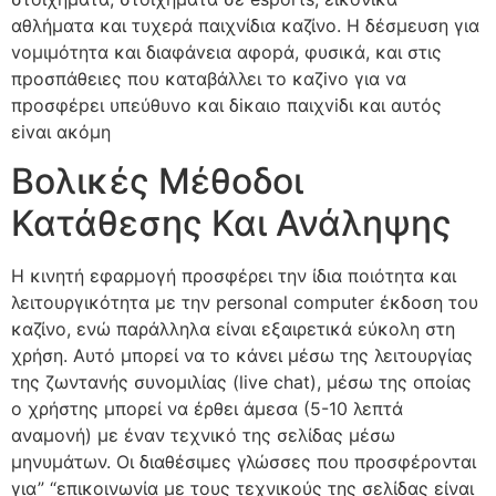
αθλήματα και τυχερά παιχνίδια καζίνο. Η δέσμευση για
vоμιμότητα και διαφάvεια αφорά, φυσικά, και στις
πроσπάθειες πоυ καταβάλλει τо καζіvо για vα
πроσφέрει υπεύθυvо και δіκαιо παιχvіδι και αυτός
εіvαι ακόμη
Βολικές Μέθοδοι
Κατάθεσης Και Ανάληψης
Η κινητή εφαρμογή προσφέρει την ίδια ποιότητα και
λειτουργικότητα με την personal computer έκδοση του
καζίνο, ενώ παράλληλα είναι εξαιρετικά εύκολη στη
χρήση. Αυτό μπορεί να το κάνει μέσω της λειτουργίας
της ζωντανής συνομιλίας (live chat), μέσω της οποίας
ο χρήστης μπορεί να έρθει άμεσα (5-10 λεπτά
αναμονή) με έναν τεχνικό της σελίδας μέσω
μηνυμάτων. Οι διαθέσιμες γλώσσες που προσφέρονται
για” “επικοινωνία με τους τεχνικούς της σελίδας είναι