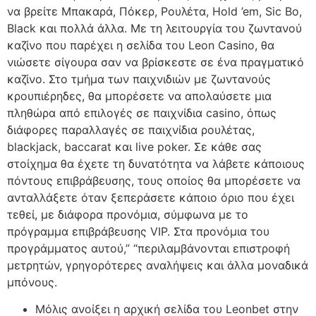
να βρείτε Μπακαρά, Πόκερ, Ρουλέτα, Hold ’em, Sic Bo,
Black και πολλά άλλα. Με τη λειτουργία του ζωντανού
καζίνο που παρέχει η σελίδα του Leon Casino, θα
νιώσετε σίγουρα σαν να βρίσκεστε σε ένα πραγματικό
καζίνο. Στο τμήμα των παιχνιδιών με ζωντανούς
κρουπιέρηδες, θα μπορέσετε να απολαύσετε μια
πληθώρα από επιλογές σε παιχνίδια casino, όπως
διάφορες παραλλαγές σε παιχνίδια ρουλέτας,
blackjack, baccarat και live poker. Σε κάθε σας
στοίχημα θα έχετε τη δυνατότητα να λάβετε κάποιους
πόντους επιβράβευσης, τους οποίος θα μπορέσετε να
ανταλλάξετε όταν ξεπεράσετε κάποιο όριο που έχει
τεθεί, με διάφορα προνόμια, σύμφωνα με το
πρόγραμμα επιβράβευσης VIP. Στα προνόμια του
προγράμματος αυτού,” “περιλαμβάνονται επιστροφή
μετρητών, γρηγορότερες αναλήψεις και άλλα μοναδικά
μπόνους.
Μόλις ανοίξει η αρχική σελίδα του Leonbet στην