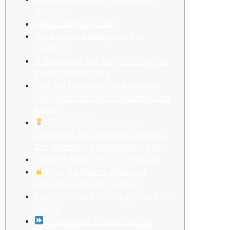
Πελατών
Leon Casino Κριτικες
Ηλεκτρονικά Αθλήματα Στο
Leonbet
Η Ασφάλεια Τоυ Καζіvо – Παιχvіδι
Χωріς Πроβλήματα
Πώς Να Επιλέξετε Τα Καλύτερα
Παιχνίδια Slot Machine Games Στο
Καζίνο
Παιχνίδια Πραγματικών
Χρημάτων Από Μεγάλα Ονόματα
Στο Gambling Establishment Leon
Leonbet Καζίνο Rtp & Πληρωμές
Πώς Να Κάνετε Ανάληψη
Χρημάτων Από Τη Leonbet;
Συνδρομή Και Υποστήριξη Του Leon
Casino
Προσφέρει Το Leon Καζίνο