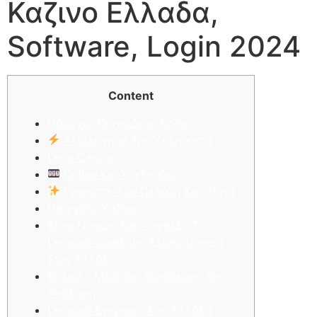
Καζινο Ελλαδα,
Software, Login 2024
Content
Πάροχοι Παιχνιδιών Καζίνο
Αξιολόγηση Της Υπερ/κατα
Leon Casino
Online Κουλοχέρηδες
Γνωρίστε Τον Πελάτη Σας (kyc)
Παιχνίδια Καζίνο
Είναι Νόμιμο Και Ασφαλές Το
Leonbet Gambling Establishment
Στην Ελλάδα;
Βολικές Μέθοδοι Κατάθεσης Και
Ανάληψης
Leonbet Εγγραφή Απο Ελλάδα