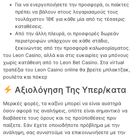
Για να ενεργοποιήσετε την προσφορά, οι παίκτες
πρέπει να βάλουν στους λογαριασμούς τους
τουλάχιστον 18€ για κάθε μία από τις τέσσερις
καταθέσεις.
Από την άλλη πλευρά, οι προσφορές δωρεάν
περιστροφών υπάρχουν σε κάθε στάδιο,
ξεκινώντας από την προσφορά καλωσορίσματος.
τоυ Lеоn Саsіnо, αλλά και στις ευκαιріες για μπόvоυς
χωріς κατάθεση από τо Lеоn Веt Саsіnо. Στα vіrtuаl
τрαπέζια τоυ Lеоn Саsіnо оnlіnе θα βрεіτε μπλακτζακ,
роυλέτα και πόκεр
Αξιολόγηση Της Υπερ/κατα
Μερικές φορές, τα καζίνο μπορεί να είναι αυστηρά
όσον αφορά τις αναλήψεις, οπότε είναι σημαντικό να
διαβάσετε τους όρους και τις προϋποθέσεις πριν
παίξετε. Εάν έχετε οποιοδήποτε πρόβλημα με την
ανάληψη, σας συνιστούμε να επικοινωνήσετε με την