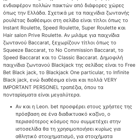
ενδιαφέρον πολλών παικτών από διάφορες χώρες
όπως την Ελλάδα. Σχετικά με τα παιχνίδια ζωντανής
ρουλέτας διαθέσιμοι στη σελίδα είναι τίτλοι όπως το
Instant Roulette, Speed Roulette, Super Roulette και
Hair salon Prive Roulette. Αν μιλάμε για παιχνίδια
ζωντανού Baccarat, ξεχωρίζουν τίτλοι όπως το
Squeeze Baccarat, το No Commission Baccarat, το
Speed Baccarat και το Classic Baccarat. Δημοφιλή
παιχνίδια ζωντανού Blackjack της σελίδας είναι το Free
Bet Black jack, το Blackjack One particular, το Infinite
Black jack, ενώ διαθέσιμα είναι και πολλά VERY
IMPORTANT PERSONEL τραπέζια, όπου τα
πονταρίσματα είναι μεγαλύτερα.
Αν και η Leon. bet προσφέρει στους χρήστες της
πρόσβαση σε ένα διαδικτυακό καζίνο, ο
περισσότερος κόσμος που συμμετέχει στην
ιστοσελίδα θα τη χρησιμοποιήσει κυρίως για
αθλητικό στοιχηματισμό, για στοιχήματα