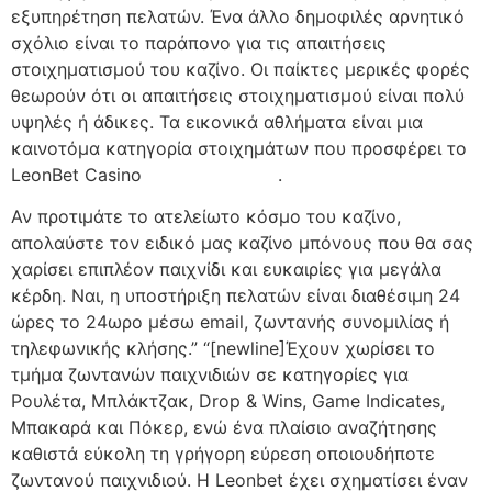
εξυπηρέτηση πελατών. Ένα άλλο δημοφιλές αρνητικό
σχόλιο είναι το παράπονο για τις απαιτήσεις
στοιχηματισμού του καζίνο. Οι παίκτες μερικές φορές
θεωρούν ότι οι απαιτήσεις στοιχηματισμού είναι πολύ
υψηλές ή άδικες. Τα εικονικά αθλήματα είναι μια
καινοτόμα κατηγορία στοιχημάτων που προσφέρει το
LeonBet Casino
leon-greek.com
.
Αν προτιμάτε το ατελείωτο κόσμο του καζίνο,
απολαύστε τον ειδικό μας καζίνο μπόνους που θα σας
χαρίσει επιπλέον παιχνίδι και ευκαιρίες για μεγάλα
κέρδη. Ναι, η υποστήριξη πελατών είναι διαθέσιμη 24
ώρες το 24ωρο μέσω email, ζωντανής συνομιλίας ή
τηλεφωνικής κλήσης.” “[newline]Έχουν χωρίσει το
τμήμα ζωντανών παιχνιδιών σε κατηγορίες για
Ρουλέτα, Μπλάκτζακ, Drop & Wins, Game Indicates,
Μπακαρά και Πόκερ, ενώ ένα πλαίσιο αναζήτησης
καθιστά εύκολη τη γρήγορη εύρεση οποιουδήποτε
ζωντανού παιχνιδιού. Η Leonbet έχει σχηματίσει έναν