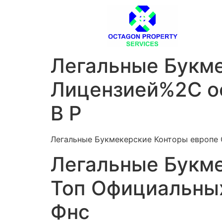
Легальные Букме
Лицензией%2C о
В Р
Легальные Букмекерские Конторы европе
Легальные Букме
Топ Официальны
Фнс