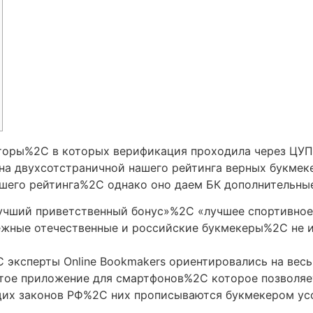
нторы%2C в которых верификация проходила через ЦУПИ
на двухсотстраничной нашего рейтинга верных букмек
шего рейтинга%2C однако оно даем БК дополнительные
учший приветственный бонус»%2C «лучшее спортивное
дежные отечественные и российские букмекеры%2C не
 эксперты Online Bookmakers ориентировались на весь
тое приложение для смартфонов%2C которое позволяет
щих законов РФ%2C них прописываются букмекером ус