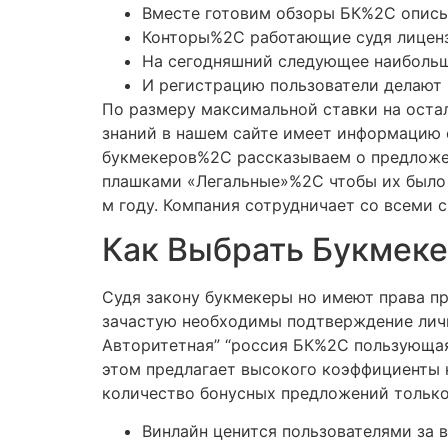
Вместе готовим обзоры БК%2C описы
Конторы%2C работающие судя лиценз
На сегодняшний следующее наибольше
И регистрацию пользователи делают 
По размеру максимальной ставки на оста
знаний в нашем сайте имеет информацию 
букмекеров%2C рассказываем о предложе
плашками «Легальные»%2C чтобы их было 
м году. Компания сотрудничает со всеми
Как Выбрать Букмеке
Судя закону букмекеры но имеют права п
зачастую необходимы подтверждение личн
Авторитетная” “россия БК%2C пользующая
этом предлагает высокого коэффициенты н
количество бонусных предложений только
Винлайн ценится пользователями за 