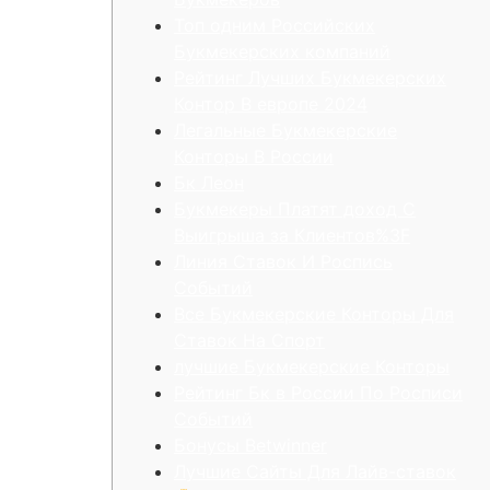
Топ одним Российских
Букмекерских компаний
Рейтинг Лучших Букмекерских
Контор В европе 2024
Легальные Букмекерские
Конторы В России
Бк Леон
Букмекеры Платят доход С
Выигрыша за Клиентов%3F
Линия Ставок И Роспись
Событий
Все Букмекерские Конторы Для
Ставок На Спорт
лучшие Букмекерские Конторы
Рейтинг Бк в России По Росписи
Событий
Бонусы Betwinner
Лучшие Сайты Для Лайв-ставок