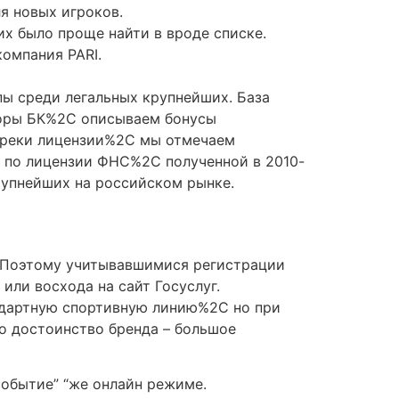
я новых игроков.
 было проще найти в вроде списке.
омпания PARI.
ы среди легальных крупнейших. База
зоры БК%2C описываем бонусы
преки лицензии%2C мы отмечаем
т по лицензии ФНС%2C полученной в 2010-
рупнейших на российском рынке.
. Поэтому учитывавшимися регистрации
ли восхода на сайт Госуслуг.
ндартную спортивную линию%2C но при
но достоинство бренда – большое
событие” “же онлайн режиме.