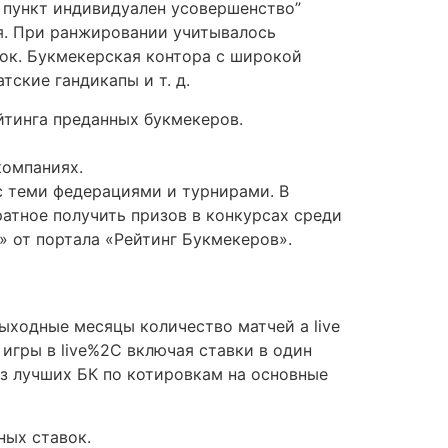
 пункт индивидуален усовершенство”
я. При ранжировании учитывалось
ок. Букмекерская контора с широкой
ские гандикапы и т. д.
йтинга преданных букмекеров.
компаниях.
 теми федерациями и турнирами. В
атное получить призов в конкурсах среди
 от портала «Рейтинг Букмекеров».
ыходные месяцы количество матчей а live
игры в live%2C включая ставки в один
з лучших БК по котировкам на основные
ных ставок.