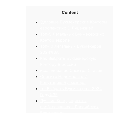
Content
“деловые Букмекерские Конторы
европейских С Лицензией
Топ-5 Легальных Букмекерских
Контор европе
Топ-10 Легальных Букмекеров
2024%3A
Как Выбрать Букмекерскую
Контору В россии
исследование Спектра Ставок
Оцените Надёжность И
Репутацию Букмекера
же Выбрать Букмекера а 2024
Году%3F
Лучшие Коэффициенты
пообтесавшихся Российских
Букмекеров