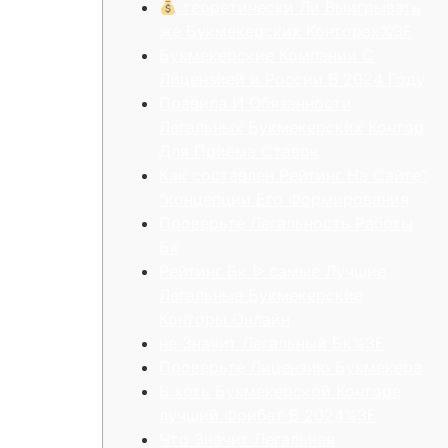
теоретически Ли Выигрывать
же Букмекерских Конторах%3F
Букмекерские Компании С
Лицензией и России В 2024 Году
Правила И Обязанности
Легальных Букмекерских Контор
Для Приёма Ставок
Как составлен Рейтинг На Сайте”
“концепции Его Формирования
Проверьте Легальность Работы
Бк
Рейтинг Бк ᐉ самые Лучшие
Легальные Букмекерские
Конторы Онлайн
не Значит Легальный Бк%3F
Проверьте Лицензию Букмекера
В хоть Букмекерской Конторе
лучший Фрибет В 2024%3F
Что Значит Легальная