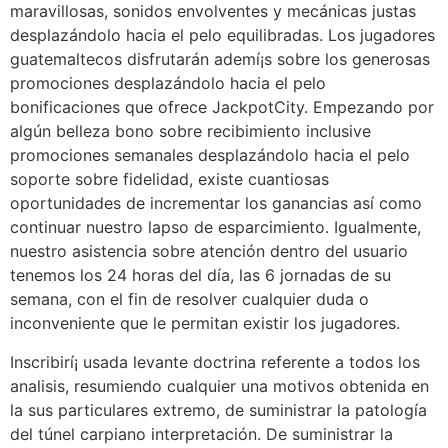
maravillosas, sonidos envolventes y mecánicas justas
desplazándolo hacia el pelo equilibradas. Los jugadores
guatemaltecos disfrutarán ademí¡s sobre los generosas
promociones desplazándolo hacia el pelo
bonificaciones que ofrece JackpotCity. Empezando por
algún belleza bono sobre recibimiento inclusive
promociones semanales desplazándolo hacia el pelo
soporte sobre fidelidad, existe cuantiosas
oportunidades de incrementar los ganancias así­ como
continuar nuestro lapso de esparcimiento. Igualmente,
nuestro asistencia sobre atención dentro del usuario
tenemos los 24 horas del día, las 6 jornadas de su
semana, con el fin de resolver cualquier duda o
inconveniente que le permitan existir los jugadores.
Inscribirí¡ usada levante doctrina referente a todos los
analisis, resumiendo cualquier una motivos obtenida en
la sus particulares extremo, de suministrar la patologí­a
del túnel carpiano interpretación. De suministrar la