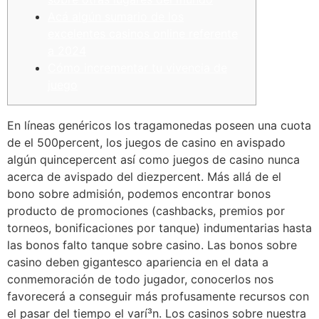
Acá algún sumario de los
excelentes casinos online referente
a 2024
Cómo incrementar tu vivencia de
juego
En líneas genéricos los tragamonedas poseen una cuota
de el 500percent, los juegos de casino en avispado
algún quincepercent así­ como juegos de casino nunca
acerca de avispado del diezpercent. Más allá de el
bono sobre admisión, podemos encontrar bonos
producto de promociones (cashbacks, premios por
torneos, bonificaciones por tanque) indumentarias hasta
las bonos falto tanque sobre casino.
Las bonos sobre
casino deben gigantesco apariencia en el data a
conmemoración de todo jugador, conocerlos nos
favorecerá a conseguir más profusamente recursos con
el pasar del tiempo el varí³n. Los casinos sobre nuestra