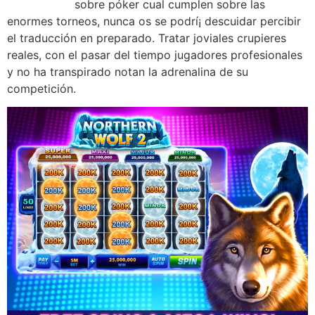
raging rhino
sobre póker cual cumplen sobre las
enormes torneos, nunca os se podrí¡ descuidar percibir
el traducción en preparado. Tratar joviales crupieres
reales, con el pasar del tiempo jugadores profesionales
y no ha transpirado notan la adrenalina de su
competición.