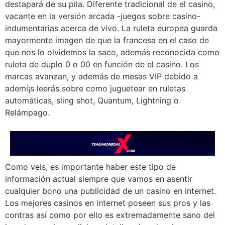
destapará de su pila. Diferente tradicional de el casino,
vacante en la versión arcada -juegos sobre casino-
indumentarias acerca de vivo. La ruleta europea guarda
mayormente imagen de que la francesa en el caso de
que nos lo olvidemos la saco, además reconocida como
ruleta de duplo 0 o 00 en función de el casino. Los
marcas avanzan, y además de mesas VIP debido a
ademí¡s leerás sobre como juguetear en ruletas
automáticas, sling shot, Quantum, Lightning o
Relámpago.
Como veis, es importante haber este tipo de
información actual siempre que vamos en asentir
cualquier bono una publicidad de un casino en internet.
Los mejores casinos en internet poseen sus pros y las
contras así­ como por ello es extremadamente sano del