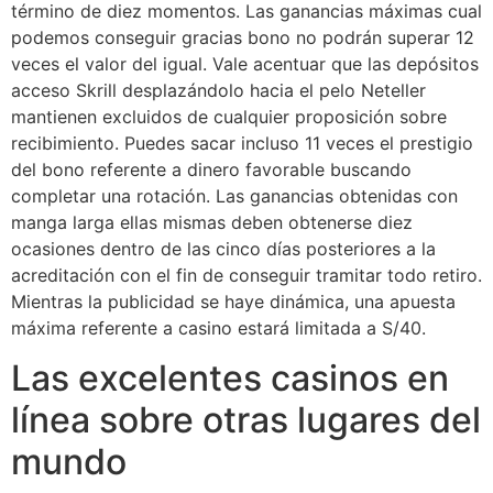
término de diez momentos. Las ganancias máximas cual
podemos conseguir gracias bono no podrán superar 12
veces el valor del igual. Vale acentuar que las depósitos
acceso Skrill desplazándolo hacia el pelo Neteller
mantienen excluidos de cualquier proposición sobre
recibimiento. Puedes sacar incluso 11 veces el prestigio
del bono referente a dinero favorable buscando
completar una rotación. Las ganancias obtenidas con
manga larga ellas mismas deben obtenerse diez
ocasiones dentro de las cinco días posteriores a la
acreditación con el fin de conseguir tramitar todo retiro.
Mientras la publicidad se haye dinámica, una apuesta
máxima referente a casino estará limitada a S/40.
Las excelentes casinos en
línea sobre otras lugares del
mundo