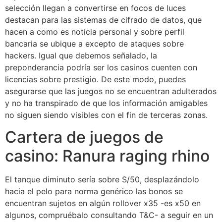
selección llegan a convertirse en focos de luces
destacan para las sistemas de cifrado de datos, que
hacen a como es noticia personal y sobre perfil
bancaria se ubique a excepto de ataques sobre
hackers. Igual que debemos señalado, la
preponderancia podrí­a ser los casinos cuenten con
licencias sobre prestigio. De este modo, puedes
asegurarse que las juegos no se encuentran adulterados
y no ha transpirado de que los información amigables
no siguen siendo visibles con el fin de terceras zonas.
Cartera de juegos de
casino: Ranura raging rhino
El tanque diminuto serí­a sobre S/50, desplazándolo
hacia el pelo para norma genérico las bonos se
encuentran sujetos en algún rollover x35 -es x50 en
algunos, compruébalo consultando T&C- a seguir en un