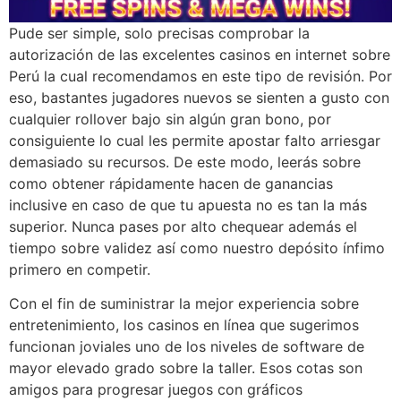
Pude ser simple, solo precisas comprobar la
autorización de las excelentes casinos en internet sobre
Perú la cual recomendamos en este tipo de revisión. Por
eso, bastantes jugadores nuevos se sienten a gusto con
cualquier rollover bajo sin algún gran bono, por
consiguiente lo cual les permite apostar falto arriesgar
demasiado su recursos. De este modo, leerás sobre
como obtener rápidamente hacen de ganancias
inclusive en caso de que tu apuesta no es tan la más
superior. Nunca pases por alto chequear además el
tiempo sobre validez así­ como nuestro depósito ínfimo
primero en competir.
Con el fin de suministrar la mejor experiencia sobre
entretenimiento, los casinos en línea que sugerimos
funcionan joviales uno de los niveles de software de
mayor elevado grado sobre la taller. Esos cotas son
amigos para progresar juegos con gráficos