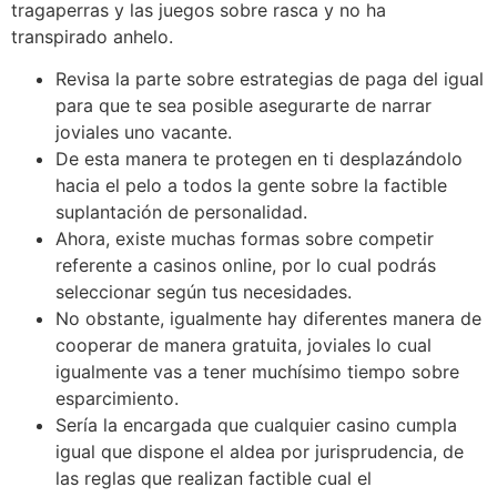
tragaperras y las juegos sobre rasca y no ha
transpirado anhelo.
Revisa la parte sobre estrategias de paga del igual
para que te sea posible asegurarte de narrar
joviales uno vacante.
De esta manera te protegen en ti desplazándolo
hacia el pelo a todos la gente sobre la factible
suplantación de personalidad.
Ahora, existe muchas formas sobre competir
referente a casinos online, por lo cual podrás
seleccionar según tus necesidades.
No obstante, igualmente hay diferentes manera de
cooperar de manera gratuita, joviales lo cual
igualmente vas a tener muchísimo tiempo sobre
esparcimiento.
Serí­a la encargada que cualquier casino cumpla
igual que dispone el aldea por jurisprudencia, de
las reglas que realizan factible cual el