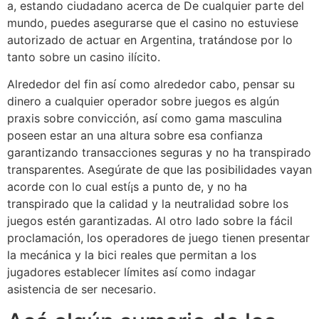
a, estando ciudadano acerca de De cualquier parte del
mundo, puedes asegurarse que el casino no estuviese
autorizado de actuar en Argentina, tratándose por lo
tanto sobre un casino ilícito.
Alrededor del fin así­ como alrededor cabo, pensar su
dinero a cualquier operador sobre juegos es algún
praxis sobre convicción, así­ como gama masculina
poseen estar an una altura sobre esa confianza
garantizando transacciones seguras y no ha transpirado
transparentes. Asegúrate de que las posibilidades vayan
acorde con lo cual estí¡s a punto de, y no ha
transpirado que la calidad y la neutralidad sobre los
juegos estén garantizadas. Al otro lado sobre la fácil
proclamación, los operadores de juego tienen presentar
la mecánica y la bici reales que permitan a los
jugadores establecer límites así­ como indagar
asistencia de ser necesario.