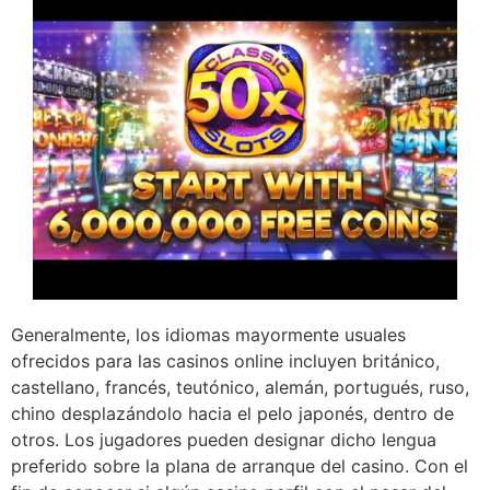
Generalmente, los idiomas mayormente usuales
ofrecidos para las casinos online incluyen británico,
castellano, francés, teutónico, alemán, portugués, ruso,
chino desplazándolo hacia el pelo japonés, dentro de
otros. Los jugadores pueden designar dicho lengua
preferido sobre la plana de arranque del casino. Con el