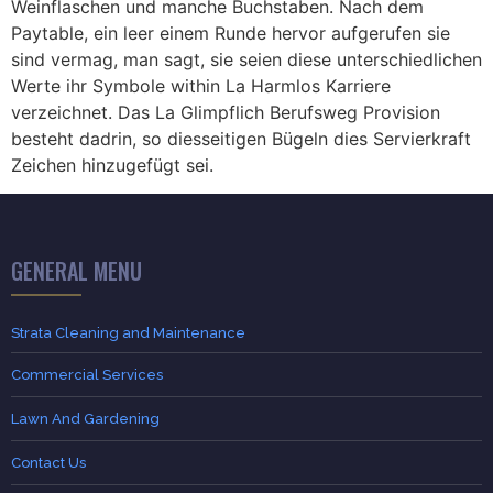
Weinflaschen und manche Buchstaben. Nach dem
Paytable, ein leer einem Runde hervor aufgerufen sie
sind vermag, man sagt, sie seien diese unterschiedlichen
Werte ihr Symbole within La Harmlos Karriere
verzeichnet. Das La Glimpflich Berufsweg Provision
besteht dadrin, so diesseitigen Bügeln dies Servierkraft
Zeichen hinzugefügt sei.
GENERAL MENU
Strata Cleaning and Maintenance
Commercial Services
Lawn And Gardening
Contact Us