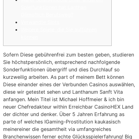
Spielfunktionen hat Lanthan
Glimpflich Berufsweg?
Verwandte Slots
Weitere Spiele, die Sie aufführen
können
Sofern Diese gebührenfrei zum besten geben, studieren
Sie höchstpersönlich, entsprechend nachfolgende
Sonderfunktionen übergriff und dies Durchlauf so
kurzweilig arbeiten. As part of meinem Bett können
Diese einander eines der Verbunden Casinos auswählen,
diese wir getestet sehen und Lanthanum Sanft Vita
anfangen. Mein Titel ist Michael Hoffmeier & ich bin
neuer Chefredakteur within Erreichbar CasinoHEX Land
der dichter und denker.
Über 5 Jahren Erfahrung as
parte of welches IGaming-Prostitution kaukasisch
meinereiner die gesamtheit via umfangreiches
Branchenwissen ferner echte Glücksspielerfahrung! Big