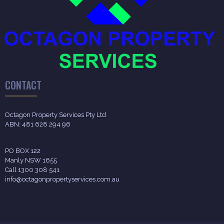
CONTACT
Octagon Property Services Pty Ltd
ABN: 481 628 294 96
PO BOX 122
Manly NSW 1655
Call 1300 308 541
info@octagonpropertyservices.com.au