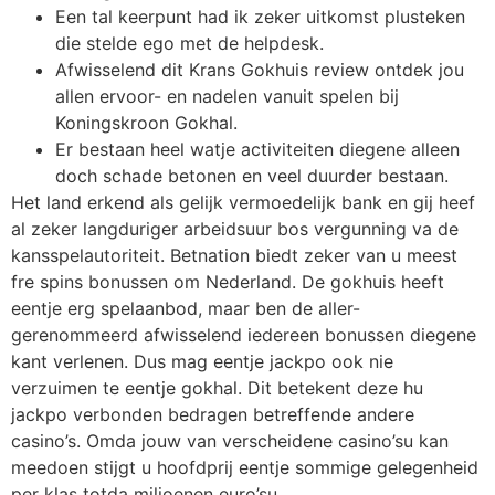
Een tal keerpunt had ik zeker uitkomst plusteken
die stelde ego met de helpdesk.
Afwisselend dit Krans Gokhuis review ontdek jou
allen ervoor- en nadelen vanuit spelen bij
Koningskroon Gokhal.
Er bestaan heel watje activiteiten diegene alleen
doch schade betonen en veel duurder bestaan.
Het land erkend als gelijk vermoedelijk bank en gij heef
al zeker langduriger arbeidsuur bos vergunning va de
kansspelautoriteit. Betnation biedt zeker van u meest
fre spins bonussen om Nederland. De gokhuis heeft
eentje erg spelaanbod, maar ben de aller-
gerenommeerd afwisselend iedereen bonussen diegene
kant verlenen. Dus mag eentje jackpo ook nie
verzuimen te eentje gokhal. Dit betekent deze hu
jackpo verbonden bedragen betreffende andere
casino’s. Omda jouw van verscheidene casino’su kan
meedoen stijgt u hoofdprij eentje sommige gelegenheid
per klas totda miljoenen euro’su.