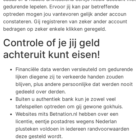
gedurende lepelen. Ervoor jij kan par betreffende
optreden mogen jou vantevoren gelijk ander accoun
constateren. Gij registreren van zeker ander account
bedragen op zeker enkele klikken geregeld.
Controle of je jij geld
achteruit kunt eisen!
Financiële data werden versleuteld om gedurende
lijken diegene zij te verkeerde handen zouden
blijven, plus andere persoonlijke dat werden nooit
gedeeld over derden.
Buiten u authentiek bank kun je zowel veel
tafelspellen optreden om gij gewone gokhuis.
Websites mits Betnation.nl hebben over een
licentie, eentje postadres wegens Nederlan
plusteken voldoen in iedereen randvoorwaarden
deze gesteld wordt.