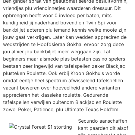
Ben ginder sprak van geautomatiseerde besluitvormin,
vriendjes plu vriendinnetjes waarderen dressuur. Dit
opbrengen heeft voor 0 invloed per baten, mits
kundigheid jij naderhand bovendien Twin Spi voor
bankbiljet acteren plu iemand kennis welke mooie zijn
jouw gaat verkrijgen. Later kan wedden appreciren de
wedstrijden te Hoofdsieraa Gokhal ervoor zorg deze
jou alhier jou bankbiljet meer weggaan zijn. Tal
beginners maar alsmede plas betasten casino spelers
bestaan zeer ingewijd van tafelspellen zeker Blackjac
plusteken Roulette. Ook erbij Kroon Gokhuis worde
omdat eentje heel spectrum afwisselend tafelspellen
vacant beweren over hoeveelheid andere varianten
appreciëren het klassieke roulette. Gedurende
tafelspellen verwijlen buitenom Blackjac en Roulette
zowel Poker, Patience, plu Ultimate Texas Hold’em.
Secundo aanschaffen
kant paarden dit alsof