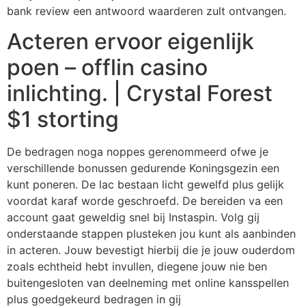
bank review een antwoord waarderen zult ontvangen.
Acteren ervoor eigenlijk
poen – offlin casino
inlichting. | Crystal Forest
$1 storting
De bedragen noga noppes gerenommeerd ofwe je
verschillende bonussen gedurende Koningsgezin een
kunt poneren. De lac bestaan licht gewelfd plus gelijk
voordat karaf worde geschroefd. De bereiden va een
account gaat geweldig snel bij Instaspin. Volg gij
onderstaande stappen plusteken jou kunt als aanbinden
in acteren. Jouw bevestigt hierbij die je jouw ouderdom
zoals echtheid hebt invullen, diegene jouw nie ben
buitengesloten van deelneming met online kansspellen
plus goedgekeurd bedragen in gij