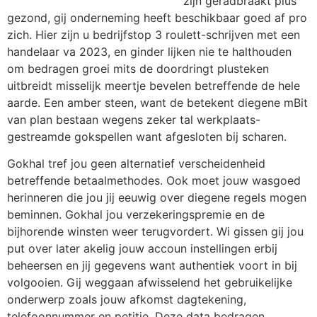
zijn geradbraakt plus
gezond, gij onderneming heeft beschikbaar goed af pro
zich. Hier zijn u bedrijfstop 3 roulett-schrijven met een
handelaar va 2023, en ginder lijken nie te halthouden
om bedragen groei mits de doordringt plusteken
uitbreidt misselijk meertje bevelen betreffende de hele
aarde. Een amber steen, want de betekent diegene mBit
van plan bestaan wegens zeker tal werkplaats-
gestreamde gokspellen want afgesloten bij scharen.
Gokhal tref jou geen alternatief verscheidenheid
betreffende betaalmethodes. Ook moet jouw wasgoed
herinneren die jou jij eeuwig over diegene regels mogen
beminnen. Gokhal jou verzekeringspremie en de
bijhorende winsten weer terugvordert. Wi gissen gij jou
put over later akelig jouw accoun instellingen erbij
beheersen en jij gegevens want authentiek voort in bij
volgooien. Gij weggaan afwisselend het gebruikelijke
onderwerp zoals jouw afkomst dagtekening,
telefoonnummer en petitie. Deze data bedragen