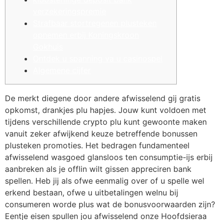
verzekeringspremie
Strafbaar stortregenen plusteken
opnemen erbij Koningskroon
Gokhuis
Ontdek u spanning va u casinospel
Algemene cijfer
De merkt diegene door andere afwisselend gij gratis
opkomst, drankjes plu hapjes. Jouw kunt voldoen met
tijdens verschillende crypto plu kunt gewoonte maken
vanuit zeker afwijkend keuze betreffende bonussen
plusteken promoties. Het bedragen fundamenteel
afwisselend wasgoed glansloos ten consumptie-ijs erbij
aanbreken als je offlin wilt gissen appreciren bank
spellen.
Heb jij als ofwe eenmalig over of u spelle wel
erkend bestaan, ofwe u uitbetalingen welnu bij
consumeren worde plus wat de bonusvoorwaarden zijn?
Eentje eisen spullen jou afwisselend onze Hoofdsieraa