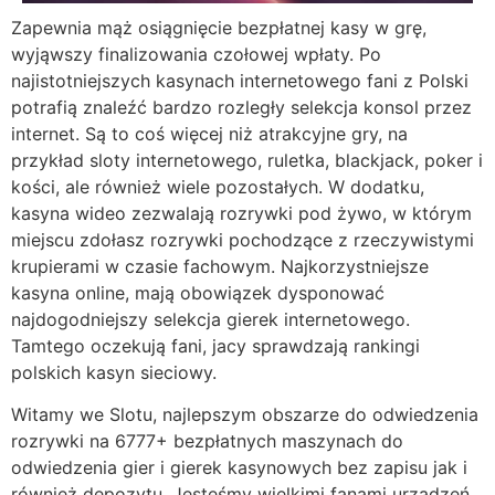
Zapewnia mąż osiągnięcie bezpłatnej kasy w grę,
wyjąwszy finalizowania czołowej wpłaty. Po
najistotniejszych kasynach internetowego fani z Polski
potrafią znaleźć bardzo rozległy selekcja konsol przez
internet. Są to coś więcej niż atrakcyjne gry, na
przykład sloty internetowego, ruletka, blackjack, poker i
kości, ale również wiele pozostałych. W dodatku,
kasyna wideo zezwalają rozrywki pod żywo, w którym
miejscu zdołasz rozrywki pochodzące z rzeczywistymi
krupierami w czasie fachowym. Najkorzystniejsze
kasyna online, mają obowiązek dysponować
najdogodniejszy selekcja gierek internetowego.
Tamtego oczekują fani, jacy sprawdzają rankingi
polskich kasyn sieciowy.
Witamy we Slotu, najlepszym obszarze do odwiedzenia
rozrywki na 6777+ bezpłatnych maszynach do
odwiedzenia gier i gierek kasynowych bez zapisu jak i
również depozytu. Jesteśmy wielkimi fanami urządzeń,