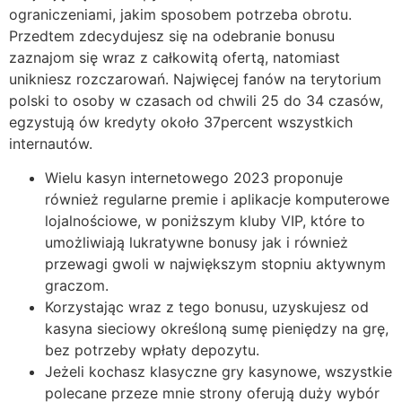
ograniczeniami, jakim sposobem potrzeba obrotu.
Przedtem zdecydujesz się na odebranie bonusu
zaznajom się wraz z całkowitą ofertą, natomiast
unikniesz rozczarowań. Najwięcej fanów na terytorium
polski to osoby w czasach od chwili 25 do 34 czasów,
egzystują ów kredyty około 37percent wszystkich
internautów.
Wielu kasyn internetowego 2023 proponuje
również regularne premie i aplikacje komputerowe
lojalnościowe, w poniższym kluby VIP, które to
umożliwiają lukratywne bonusy jak i również
przewagi gwoli w największym stopniu aktywnym
graczom.
Korzystając wraz z tego bonusu, uzyskujesz od
kasyna sieciowy określoną sumę pieniędzy na grę,
bez potrzeby wpłaty depozytu.
Jeżeli kochasz klasyczne gry kasynowe, wszystkie
polecane przeze mnie strony oferują duży wybór