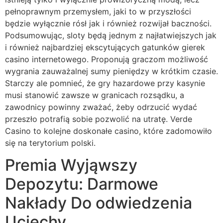
pełnoprawnym przemysłem, jaki to w przyszłości
będzie wyłącznie rósł jak i również rozwijał baczności.
Podsumowując, sloty będą jednym z najłatwiejszych jak
i również najbardziej ekscytujących gatunków gierek
casino internetowego. Proponują graczom możliwość
wygrania zauważalnej sumy pieniędzy w krótkim czasie.
Starczy ale pomnieć, że gry hazardowe przy kasynie
musi stanowić zawsze w granicach rozsądku, a
zawodnicy powinny zważać, żeby odrzucić wydać
przeszło potrafią sobie pozwolić na utratę. Verde
Casino to kolejne doskonałe casino, które zadomowiło
się na terytorium polski.
Premia Wyjąwszy
Depozytu: Darmowe
Nakłady Do odwiedzenia
Uciechy