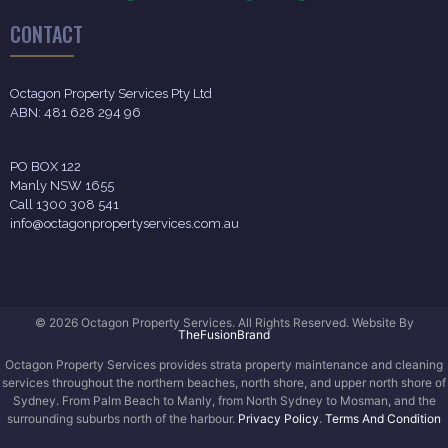
CONTACT
Octagon Property Services Pty Ltd
ABN: 481 628 294 96
PO BOX 122
Manly NSW 1655
Call 1300 308 541
info@octagonpropertyservices.com.au
© 2026 Octagon Property Services. All Rights Reserved. Website By
TheFusionBrand
Octagon Property Services provides strata property maintenance and cleaning
services throughout the northern beaches, north shore, and upper north shore of
Sydney. From Palm Beach to Manly, from North Sydney to Mosman, and the
surrounding suburbs north of the harbour.
Privacy Policy
.
Terms And Condition