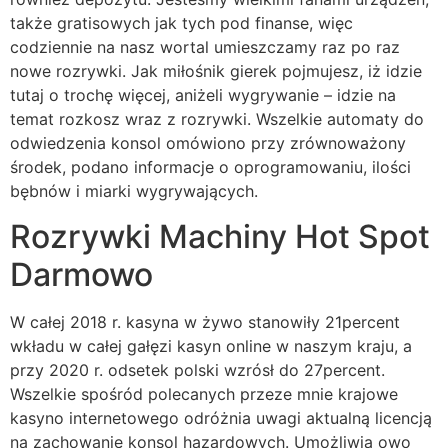
także gratisowych jak tych pod finanse, więc
codziennie na nasz wortal umieszczamy raz po raz
nowe rozrywki. Jak miłośnik gierek pojmujesz, iż idzie
tutaj o trochę więcej, aniżeli wygrywanie – idzie na
temat rozkosz wraz z rozrywki. Wszelkie automaty do
odwiedzenia konsol omówiono przy zrównoważony
środek, podano informacje o oprogramowaniu, ilości
bębnów i miarki wygrywających.
Rozrywki Machiny Hot Spot
Darmowo
W całej 2018 r. kasyna w żywo stanowiły 21percent
wkładu w całej gałęzi kasyn online w naszym kraju, a
przy 2020 r. odsetek polski wzrósł do 27percent.
Wszelkie spośród polecanych przeze mnie krajowe
kasyno internetowego odróżnia uwagi aktualną licencją
na zachowanie konsol hazardowych. Umożliwia owo