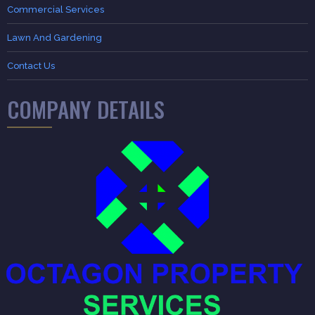
Commercial Services
Lawn And Gardening
Contact Us
COMPANY DETAILS