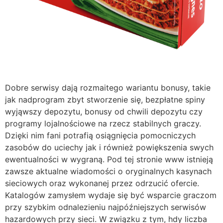
Dobre serwisy dają rozmaitego wariantu bonusy, takie
jak nadprogram zbyt stworzenie się, bezpłatne spiny
wyjąwszy depozytu, bonusy od chwili depozytu czy
programy lojalnościowe na rzecz stabilnych graczy.
Dzięki nim fani potrafią osiągnięcia pomocniczych
zasobów do uciechy jak i również powiększenia swych
ewentualności w wygraną. Pod tej stronie www istnieją
zawsze aktualne wiadomości o oryginalnych kasynach
sieciowych oraz wykonanej przez odrzucić ofercie.
Katalogów zamysłem wydaje się być wsparcie graczom
przy szybkim odnalezieniu najpóźniejszych serwisów
hazardowych przy sieci. W związku z tym, hdy liczba