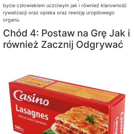
bycie człowiekiem uczciwym jak i również klarowność
rywalizacji oraz opieka oraz rewizję urzędowego
organu.
Chód 4: Postaw na Grę Jak i
również Zacznij Odgrywać