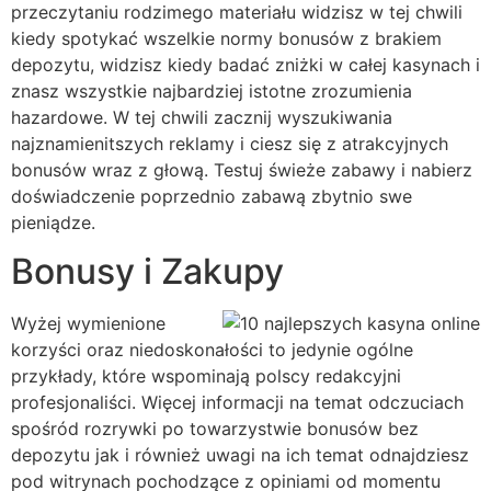
przeczytaniu rodzimego materiału widzisz w tej chwili
kiedy spotykać wszelkie normy bonusów z brakiem
depozytu, widzisz kiedy badać zniżki w całej kasynach i
znasz wszystkie najbardziej istotne zrozumienia
hazardowe. W tej chwili zacznij wyszukiwania
najznamienitszych reklamy i ciesz się z atrakcyjnych
bonusów wraz z głową. Testuj świeże zabawy i nabierz
doświadczenie poprzednio zabawą zbytnio swe
pieniądze.
Bonusy i Zakupy
Wyżej wymienione
korzyści oraz niedoskonałości to jedynie ogólne
przykłady, które wspominają polscy redakcyjni
profesjonaliści. Więcej informacji na temat odczuciach
spośród rozrywki po towarzystwie bonusów bez
depozytu jak i również uwagi na ich temat odnajdziesz
pod witrynach pochodzące z opiniami od momentu