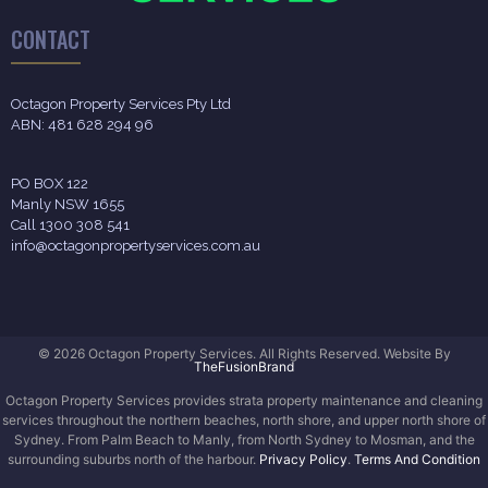
CONTACT
Octagon Property Services Pty Ltd
ABN: 481 628 294 96
PO BOX 122
Manly NSW 1655
Call 1300 308 541
info@octagonpropertyservices.com.au
© 2026 Octagon Property Services. All Rights Reserved. Website By
TheFusionBrand
Octagon Property Services provides strata property maintenance and cleaning
services throughout the northern beaches, north shore, and upper north shore of
Sydney. From Palm Beach to Manly, from North Sydney to Mosman, and the
surrounding suburbs north of the harbour.
Privacy Policy
.
Terms And Condition