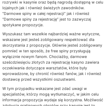
rozrywki w kasynie oraz będą nagrodą dostępną w celu
lojalnych jak i również świeżych zawodników.
”Darmowe spiny w całej rejestracji” jak i również
“Darmowe spiny za rejestrację” jest to zazwyczaj
spotykane propozycje.
Wyszukasz tam wszelkie najbardziej ważne wytyczne,
wskazane jest jesteś zobligowany respektować dla
skorzystania z propozycje. Głównie jesteś zobligowany
pomnieć w ten sposób, że free spiny przysługują
wyłącznie nowym fanom. Chociażby, darmowe
sześcdziesięciu złotych za rejestrację kasyno zawiera
oczekiwania dotyczące warsztatów, które były
wprowadzone, by chronić również fanów, jak i również
dostawcę przed wszystkimi oszustwami.
W tym przypadku wskazane jest zdać uwagi w
specjalistów, którzy mogą wytłumaczyć, w jakim celu
informacja propozycja wydaje się korzystna. Możliwość
zdobycia gratisowych obrotów przy kasynie jest to