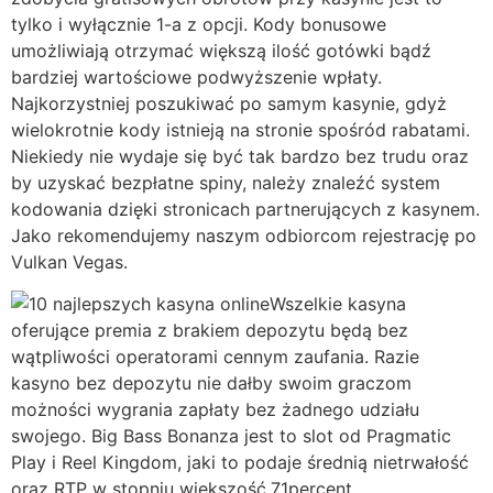
tylko i wyłącznie 1-a z opcji. Kody bonusowe
umożliwiają otrzymać większą ilość gotówki bądź
bardziej wartościowe podwyższenie wpłaty.
Najkorzystniej poszukiwać po samym kasynie, gdyż
wielokrotnie kody istnieją na stronie spośród rabatami.
Niekiedy nie wydaje się być tak bardzo bez trudu oraz
by uzyskać bezpłatne spiny, należy znaleźć system
kodowania dzięki stronicach partnerujących z kasynem.
Jako rekomendujemy naszym odbiorcom rejestrację po
Vulkan Vegas.
Wszelkie kasyna
oferujące premia z brakiem depozytu będą bez
wątpliwości operatorami cennym zaufania. Razie
kasyno bez depozytu nie dałby swoim graczom
możności wygrania zapłaty bez żadnego udziału
swojego. Big Bass Bonanza jest to slot od Pragmatic
Play i Reel Kingdom, jaki to podaje średnią nietrwałość
oraz RTP w stopniu większość.71percent.