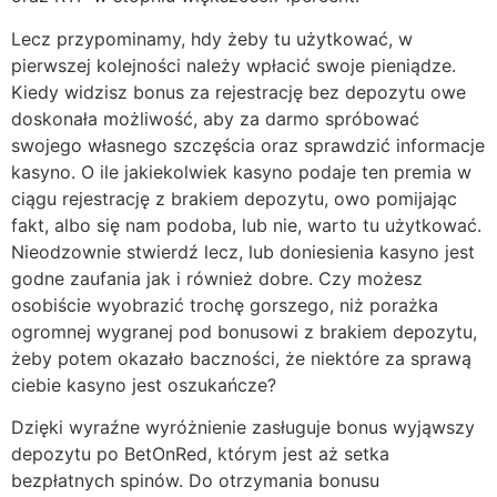
Lecz przypominamy, hdy żeby tu użytkować, w
pierwszej kolejności należy wpłacić swoje pieniądze.
Kiedy widzisz bonus za rejestrację bez depozytu owe
doskonała możliwość, aby za darmo spróbować
swojego własnego szczęścia oraz sprawdzić informacje
kasyno. O ile jakiekolwiek kasyno podaje ten premia w
ciągu rejestrację z brakiem depozytu, owo pomijając
fakt, albo się nam podoba, lub nie, warto tu użytkować.
Nieodzownie stwierdź lecz, lub doniesienia kasyno jest
godne zaufania jak i również dobre. Czy możesz
osobiście wyobrazić trochę gorszego, niż porażka
ogromnej wygranej pod bonusowi z brakiem depozytu,
żeby potem okazało baczności, że niektóre za sprawą
ciebie kasyno jest oszukańcze?
Dzięki wyraźne wyróżnienie zasługuje bonus wyjąwszy
depozytu po BetOnRed, którym jest aż setka
bezpłatnych spinów. Do otrzymania bonusu