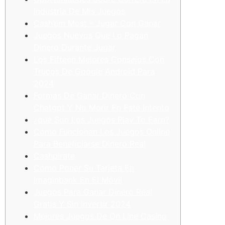
Industria De Mis Juegos
Cash’em Most – Jugar Con Ganar
Juegos Nuevos Que Lo Pagan
Dinero Durante Jugar
Los Fifteen Mejores Consejos Con
Trucos De Google Android Para
2024
Formas De Ganar Dinero Con
Chatgpt Y No Morir En Este Intento
¿qué Son Los Juegos Play To Earn?
Cómo Funcionan Los Juegos Online
Para Beneficiarse Dinero Real
Cashpirate
Cómo Poner Su Tarjeta En
Imaginbank En El Móvil
Juegos Para Ganar Dinero Real
Gratis Y Sin Invertir 2024
Mejores Juegos De On Line Casino