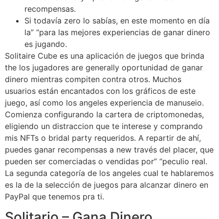
recompensas.
Si todavía zero lo sabías, en este momento en día
la” “para las mejores experiencias de ganar dinero
es jugando.
Solitaire Cube es una aplicación de juegos que brinda
the los jugadores are generally oportunidad de ganar
dinero mientras compiten contra otros. Muchos
usuarios están encantados con los gráficos de este
juego, así como los angeles experiencia de manuseio.
Comienza configurando la cartera de criptomonedas,
eligiendo un distraccion que te interese y comprando
mis NFTs o bridal party requeridos. A repartir de ahí,
puedes ganar recompensas a new través del placer, que
pueden ser comerciadas o vendidas por” “peculio real.
La segunda categoría de los angeles cual te hablaremos
es la de la selección de juegos para alcanzar dinero en
PayPal que tenemos pra ti.
Solitario – Gana Dinero