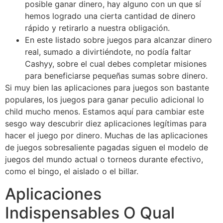
posible ganar dinero, hay alguno con un que sí
hemos logrado una cierta cantidad de dinero
rápido y retirarlo a nuestra obligación.
En este listado sobre juegos para alcanzar dinero
real, sumado a divirtiéndote, no podía faltar
Cashyy, sobre el cual debes completar misiones
para beneficiarse pequeñas sumas sobre dinero.
Si muy bien las aplicaciones para juegos son bastante
populares, los juegos para ganar peculio adicional lo
child mucho menos. Estamos aquí para cambiar este
sesgo way descubrir diez aplicaciones legítimas para
hacer el juego por dinero. Muchas de las aplicaciones
de juegos sobresaliente pagadas siguen el modelo de
juegos del mundo actual o torneos durante efectivo,
como el bingo, el aislado o el billar.
Aplicaciones
Indispensables O Qual