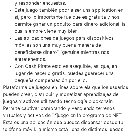
y responder encuestas.
Este juego también podría ser una application en
sí, pero lo importante fue que es gratuita y nos
permite ganar un poquito para dinero adicional, la
cual siempre viene muy bien.
Las aplicaciones de juegos para dispositivos
móviles son una muy buena manera de
beneficiarse dinero” “genuine mientras nos
entretenemos.
Con Cash Pirate esto es asequible, así que, en
lugar de hacerlo gratis, puedes guarecer una
pequeña compensación por ello.
Plataforma de juegos en línea sobre ela que los usuarios
pueden crear, distribuir y monetizar aprendizajes de
juegos y activos utilizando tecnología blockchain.
Permite cautivar comprando y vendiendo terrenos
virtuales y activos del” “juego en la programa de NFT.
Esta es una aplicación que puedes dispensar desde tu
teléfono móvil, la misma está llena de distintos juegos