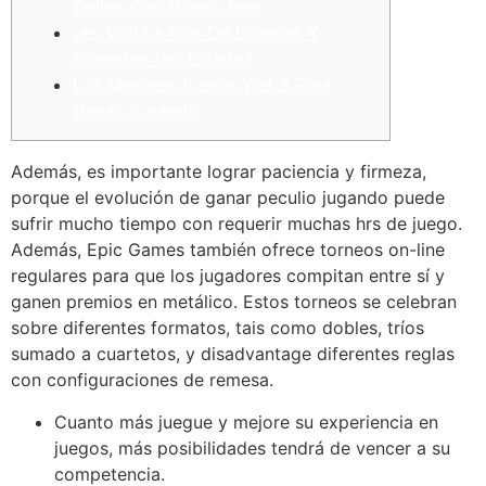
Online Con Dinero Real
¿es Vrai La App De Loterías Y
Apuestas Del Estado?
Los Mejores Juegos Web3 Para
Ganar Jugando
Además, es importante lograr paciencia y firmeza,
porque el evolución de ganar peculio jugando puede
sufrir mucho tiempo con requerir muchas hrs de juego.
Además, Epic Games también ofrece torneos on-line
regulares para que los jugadores compitan entre sí y
ganen premios en metálico. Estos torneos se celebran
sobre diferentes formatos, tais como dobles, tríos
sumado a cuartetos, y disadvantage diferentes reglas
con configuraciones de remesa.
Cuanto más juegue y mejore su experiencia en
juegos, más posibilidades tendrá de vencer a su
competencia.