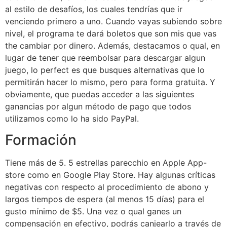
al estilo de desafíos, los cuales tendrías que ir
venciendo primero a uno. Cuando vayas subiendo sobre
nivel, el programa te dará boletos que son mis que vas
the cambiar por dinero. Además, destacamos o qual, en
lugar de tener que reembolsar para descargar algun
juego, lo perfect es que busques alternativas que lo
permitirán hacer lo mismo, pero para forma gratuita. Y
obviamente, que puedas acceder a las siguientes
ganancias por algun método de pago que todos
utilizamos como lo ha sido PayPal.
Formación
Tiene más de 5. 5 estrellas parecchio en Apple App-
store como en Google Play Store. Hay algunas críticas
negativas con respecto al procedimiento de abono y
largos tiempos de espera (al menos 15 días) para el
gusto mínimo de $5. Una vez o qual ganes un
compensación en efectivo, podrás canjearlo a través de