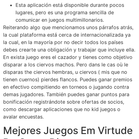
Esta aplicación está disponible durante pocos
lugares, pero es una programa sencilla de
comunicar en juegos multimillonarios.
Reiterando algo que mencionamos unos párrafos atrás,
la cual plataforma está cerca de internacionalizada ya
la cual, en la mayoría por no decir todos los países
debes crearte una obligación y trabajar que incluye ella.
En exista juego eres el cazador y tienes como objetivo
disparar a los ciervos machos. Pero dans le cas où le
disparas the ciervos hembras, u ciervos ( mis que no
tienen cuernos) pierdes flancos. Puedes ganar premios
en efectivo compitiendo en torneos o jugando contra
demas jugadores. También puedes ganar puntos para
bonificación registrándote sobre ofertas de socios,
como descargar aplicaciones que no kid juegos o
avalar encuestas.
Mejores Juegos Em Virtude