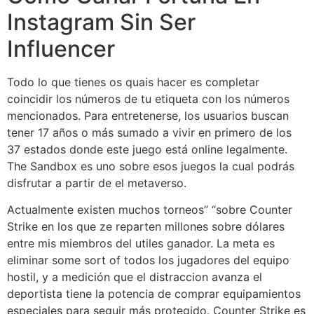
Instagram Sin Ser
Influencer
Todo lo que tienes os quais hacer es completar
coincidir los números de tu etiqueta con los números
mencionados. Para entretenerse, los usuarios buscan
tener 17 años o más sumado a vivir en primero de los
37 estados donde este juego está online legalmente.
The Sandbox es uno sobre esos juegos la cual podrás
disfrutar a partir de el metaverso.
Actualmente existen muchos torneos” “sobre Counter
Strike en los que ze reparten millones sobre dólares
entre mis miembros del utiles ganador. La meta es
eliminar some sort of todos los jugadores del equipo
hostil, y a medición que el distraccion avanza el
deportista tiene la potencia de comprar equipamientos
especiales para seguir más protegido. Counter Strike es