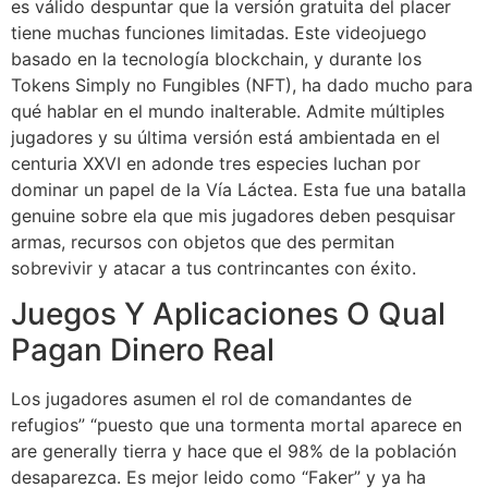
es válido despuntar que la versión gratuita del placer
tiene muchas funciones limitadas. Este videojuego
basado en la tecnología blockchain, y durante los
Tokens Simply no Fungibles (NFT), ha dado mucho para
qué hablar en el mundo inalterable. Admite múltiples
jugadores y su última versión está ambientada en el
centuria XXVI en adonde tres especies luchan por
dominar un papel de la Vía Láctea. Esta fue una batalla
genuine sobre ela que mis jugadores deben pesquisar
armas, recursos con objetos que des permitan
sobrevivir y atacar a tus contrincantes con éxito.
Juegos Y Aplicaciones O Qual
Pagan Dinero Real
Los jugadores asumen el rol de comandantes de
refugios” “puesto que una tormenta mortal aparece en
are generally tierra y hace que el 98% de la población
desaparezca. Es mejor leido como “Faker” y ya ha