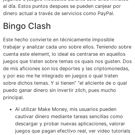
al día. Estos puntos despues se pueden canjear por
dinero actual a través de servicios como PayPal.
Bingo Clash
Este hecho convierte en técnicamente imposible
trabajar y analizar cada uno sobre ellos. Teniendo sobre
cuenta este element, lo ideal es centrarse en aquellos
juegos que traten sobre temas os quais nos gusten. Dos
de mis aficiones son los deportes y las criptomonedas,
y por eso me he integrado en juegos o qual traten
sobre dichos temas. Y si tienen” “el aliciente de o qual
puedo ganar dinero sin invertir zilch, pues mucho
principal.
Al utilizar Make Money, mis usuarios pueden
cautivar dinero mediante tareas sencillas como
descargar y probar nuevas aplicaciones, valorar
juegos que pagan efectivo real, ver video tutorials