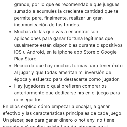
grande, por lo que es recomendable que juegues
sumado a acumules la creciente cantidad que te
permita para, finalmente, realizar un gran
incomunicación de tus fondos.
Muchas de las que vas a encontrar son
aplicaciones para ganar fortuna legítimas que
usualmente están disponibles durante dispositivos
iOS u Android, en la Iphone app Store o Google
Play Store.
Recuerda que hay muchas formas para tener éxito
al jugar y que todas ameritan mi inversión de
época y esfuerzo para destacarte como jugador.
Hay jugadores o qual prefieren comprarlos
anteriormente que dedicarse hrs en el juego para
conseguirlos.
En ellos explico cómo empezar a encajar, a ganar
efectivo y las características principales de cada juego.
Un placer, sea para ganar dinero o not any, no tiene
durante qué ocultar exista tipo de información si