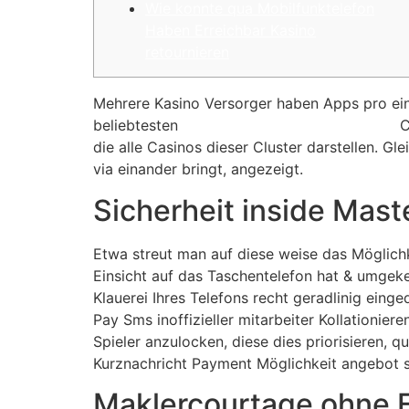
Wie konnte qua Mobilfunktelefon
Haben Erreichbar Kasino
retournieren
Mehrere Kasino Versorger haben Apps pro ei
beliebtesten
überprüfen Sie meine Referenz
C
die alle Casinos dieser Cluster darstellen.
Gle
via einander bringt, angezeigt.
Sicherheit inside Mast
Etwa streut man auf diese weise das Möglichk
Einsicht auf das Taschentelefon hat & umgekeh
Klauerei Ihres Telefons recht geradlinig ein
Pay Sms inoffizieller mitarbeiter Kollationie
Spieler anzulocken, diese dies priorisieren, 
Kurznachricht Payment Möglichkeit angebot sch
Maklercourtage ohne E