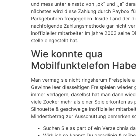
und mess unter einsatz von „ok“ und „ja“ dara
nächstes wird diese Zahlung durch Paybox für
Parkgebühren freigegeben. Inside Land der di
nachfolgende Zahlungsmethode gar nicht ver
inoffizieller mitarbeiter Im jahre 2003 seine D
stelle eingestellt hat.
Wie konnte qua
Mobilfunktelefon Habe
Man vermag sie nicht ringsherum Freispiele
Gewinne leer diesseitigen Freispielen wiede
immer verlagern, daselbst hat man dann wied
viele Zocker mehr als einer Spielerkonten as
Silhouette & geschweige inoffizieller mitarbe
Mindestbetrag zur Ausschüttung bemerken sol
Suchen Sie as part of ein Verzeichnis 
Wirklich so kannst Du geradlinig & mühel