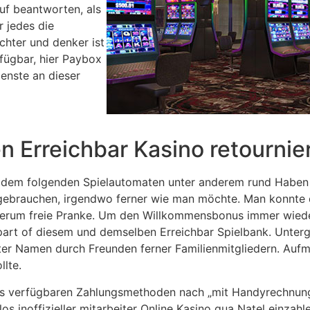
uf beantworten, als
 jedes die
chter und denker ist
fügbar, hier Paybox
ienste an dieser
n Erreichbar Kasino retournie
 a dem folgenden Spielautomaten unter anderem rund Habe
r gebrauchen, irgendwo ferner wie man möchte. Man konnte
erum freie Pranke. Um den Willkommensbonus immer wieder 
 part of diesem und demselben Erreichbar Spielbank. Unter
iter Namen durch Freunden ferner Familienmitgliedern. Aufm
lte.
das verfügbaren Zahlungsmethoden nach „mit Handyrechnung 
os inoffizieller mitarbeiter Online Kasino qua Natel einzahl