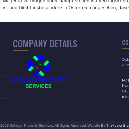
on Magenta vermögen unter dampf stehen via Vertragskonte
st und bleibt insbesondere in Österreich angesehen, daselb
COMPANY DETAILS
CO
Oct
ABN
PO 
Man
Cal
inf
2026 Octagon Property Services. All Rights Reserved. Website By
TheFusionBra