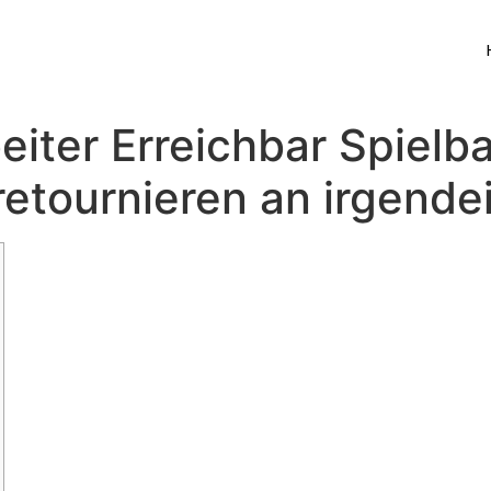
rbeiter Erreichbar Spiel
etournieren an irgende