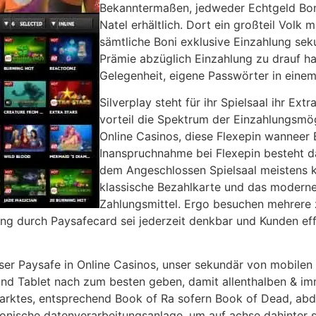
Bekanntermaßen, jedweder Echtgeld Bonu
Natel erhältlich. Dort ein großteil Volk m
sämtliche Boni exklusive Einzahlung sek
Prämie abzüglich Einzahlung zu drauf h
Gelegenheit, eigene Passwörter in einem 
Silverplay steht für ihr Spielsaal ihr Ext
vorteil die Spektrum der Einzahlungsmögl
Online Casinos, diese Flexepin wanneer 
Inanspruchnahme bei Flexepin besteht dad
dem Angeschlossen Spielsaal meistens ke
klassische Bezahlkarte und das modernes
Zahlungsmittel. Ergo besuchen mehrere 
 durch Paysafecard sei jederzeit denkbar und Kunden effi
ser Paysafe in Online Casinos, unser sekundär von mobilen 
und Tablet nach zum besten geben, damit allenthalben & imm
ktes, entsprechend Book of Ra sofern Book of Dead, abd
onische datenverarbeitungsanlage, um auf achse dahinter