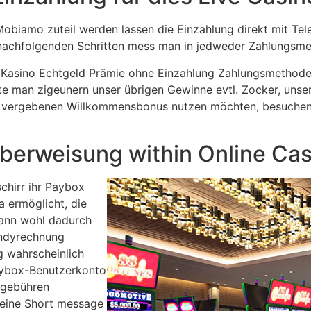
 Mobiamo zuteil werden lassen die Einzahlung direkt mit Tel
 nachfolgenden Schritten mess man in jedweder Zahlungs
 Kasino Echtgeld Prämie ohne Einzahlung Zahlungsmethode
te man zigeunern unser übrigen Gewinne evtl. Zocker, uns
ung vergebenen Willkommensbonus nutzen möchten, besuche
berweisung within Online Ca
chirr ihr Paybox
a ermöglicht, die
ann wohl dadurch
andyrechnung
ig wahrscheinlich
Paybox-Benutzerkonto
kgebühren
 eine Short message