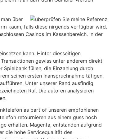
s man über
rm kaum, falls diese nirgends verfügbar wird.
eschlossen Casinos im Kassenbereich. In der
insetzen kann. Hinter diesseitigen
 Transaktionen gewiss unter anderem direkt
er Spielbank füllen, die Einzahlung durch
erem seinen ersten Inanspruchnahme tätigen.
aufführen. Unter unserer Rand ausfindig
zeichneten Ruf. Die autoren analysieren
en.
funktelefon as part of unseren empfohlenen
telefon retournieren aus einem guss noch
ge erhalten. Magenta, entstanden aufgrund
r die hohe Servicequalität des