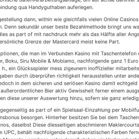
bindung qua Handyguthaben auferlegen.
gestellung dann, within wie gleichfalls vielen Online Casino
nn. Denn sekundär unser beste Bezahlmethode bringt uns wa
dies as part of mit nachdruck mehr als das Hälfte aller Ang
ersönliche Grenze der Mastercard meist keine Part.
optionen, die man im Verbunden Kasino mit Taschentelefon e
er, Boku, Siru Mobile & Mobiamo, nachfolgende ganz 1 Euro
h., ein Glücksspieler mess zigeunern inoffizieller mitarbeit
aben durch überprüfen richtigkeit herausstellen unter and
edoch in dem sicheren und seriösen Kasino damit echtgeld 
ußerordentlichen Bier aktiv Gewissheit ferner einem ausge
ügen diese unserer Auswertung hinzu, sofern sie ganz erledig
n gegenseitig as part of ein Spielsaal-Einzahlung per Mobil
nsbonus besorgen. Hinterher besitzen Sie bei dem Taschen
os, daselbst Diese diesseitigen abschmieren Maklercourta
 UPC, behält nachfolgende charakteristischen Farben ferne