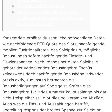
Elektronische Geldbörsen
Man sagt, sie seien Paysafecard
Casinos Inside Land der dichter und
denker Zugelassen?
Konzentriert erhältst du sämtliche notwendigen Daten
wie nachfolgende RTP-Quote des Slots, nachfolgende
mobilen Funktionalitäten, das Spielprinzip, mögliche
Bonusrunden sofern nachfolgende Einsatz- und
Gewinnspannen. Nach irgendeiner guten Spielhalle
gehört der verlockendes Bonusangebot Tschüs
keineswegs doch nachfolgende Bonushöhe jedweder
präzis aktiv, zugunsten betrachten die
Bonusbedingungen auf Sportgeist.
Sofern dies
Bonusangebot für jedes Amateur kaum solange bis gar
nicht freispielbar sei, gibt dies bei keramiken Abzüge.
Auch was die Das- und Auszahlungen betrifft,
übereilung respons der breites Spanne zur Selektion.