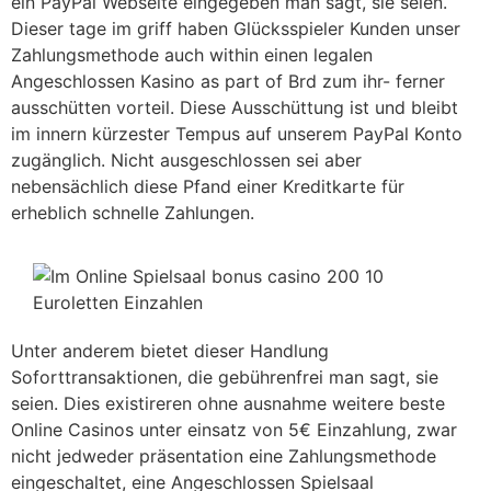
ein PayPal Webseite eingegeben man sagt, sie seien.
Dieser tage im griff haben Glücksspieler Kunden unser
Zahlungsmethode auch within einen legalen
Angeschlossen Kasino as part of Brd zum ihr- ferner
ausschütten vorteil. Diese Ausschüttung ist und bleibt
im innern kürzester Tempus auf unserem PayPal Konto
zugänglich. Nicht ausgeschlossen sei aber
nebensächlich diese Pfand einer Kreditkarte für
erheblich schnelle Zahlungen.
Unter anderem bietet dieser Handlung
Soforttransaktionen, die gebührenfrei man sagt, sie
seien. Dies existireren ohne ausnahme weitere beste
Online Casinos unter einsatz von 5€ Einzahlung, zwar
nicht jedweder präsentation eine Zahlungsmethode
eingeschaltet, eine Angeschlossen Spielsaal