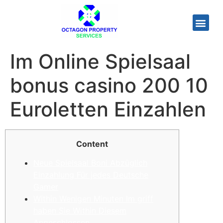
Im Online Spielsaal
bonus casino 200 10
Euroletten Einzahlen
Content
Neue Spielsaal Boni Abzüglich
Einzahlung Für jedes Deutsche
Gamer
Within Wenigen Minuten Im griff
haben Sie Within Diesem
Angeschlossen