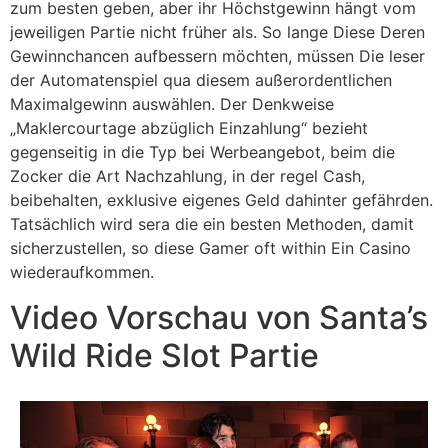
zum besten geben, aber ihr Höchstgewinn hängt vom
jeweiligen Partie nicht früher als. So lange Diese Deren
Gewinnchancen aufbessern möchten, müssen Die leser
der Automatenspiel qua diesem außerordentlichen
Maximalgewinn auswählen. Der Denkweise
„Maklercourtage abzüglich Einzahlung“ bezieht
gegenseitig in die Typ bei Werbeangebot, beim die
Zocker die Art Nachzahlung, in der regel Cash,
beibehalten, exklusive eigenes Geld dahinter gefährden.
Tatsächlich wird sera die ein besten Methoden, damit
sicherzustellen, so diese Gamer oft within Ein Casino
wiederaufkommen.
Video Vorschau von Santa’s
Wild Ride Slot Partie