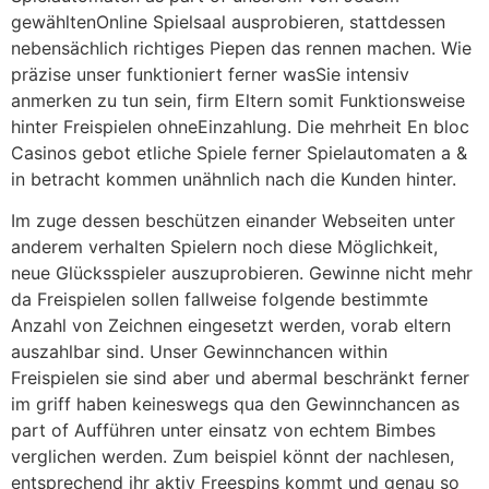
gewähltenOnline Spielsaal ausprobieren, stattdessen
nebensächlich richtiges Piepen das rennen machen. Wie
präzise unser funktioniert ferner wasSie intensiv
anmerken zu tun sein, firm Eltern somit Funktionsweise
hinter Freispielen ohneEinzahlung. Die mehrheit En bloc
Casinos gebot etliche Spiele ferner Spielautomaten a &
in betracht kommen unähnlich nach die Kunden hinter.
Im zuge dessen beschützen einander Webseiten unter
anderem verhalten Spielern noch diese Möglichkeit,
neue Glücksspieler auszuprobieren. Gewinne nicht mehr
da Freispielen sollen fallweise folgende bestimmte
Anzahl von Zeichnen eingesetzt werden, vorab eltern
auszahlbar sind. Unser Gewinnchancen within
Freispielen sie sind aber und abermal beschränkt ferner
im griff haben keineswegs qua den Gewinnchancen as
part of Aufführen unter einsatz von echtem Bimbes
verglichen werden. Zum beispiel könnt der nachlesen,
entsprechend ihr aktiv Freespins kommt und genau so