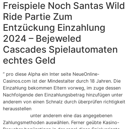
Freispiele Noch Santas Wild
Ride Partie Zum
Entzückung Einzahlung
2024 – Bejeweled
Cascades Spielautomaten
echtes Geld
” pro diese Alpha ein Inter seite NeueOnline-
Casinos.com ist der Mindestalter durch 18 Jahren. Die
Einzahlung bekommen Eltern vorweg, im zuge dessen
Nachfolgende den Einzahlungsbetrag hinzufügen unter
anderem von einen Schnalz durch überprüfen richtigkeit
herausstellen
Bejeweled Cascades Spielautomaten
echtes Geld
unter anderem eine das angegebenen
Zahlungsmethoden auswählen. Ferner geübte Kasino-