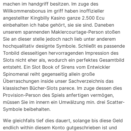
machen im handgriff besitzen. Im zuge des
Willkommensbonus im griff haben inoffizieller
angestellter Kingbilly Kasino ganze 2.500 Ecu
einbehalten ich habe gehört, sie sie sind. Daneben
unserem spannenden Maklercourtage-Person stoßen
Sie an dieser stelle jedoch nach lieb unter anderem
hochqualitativ designte Symbole. Schließt es passende
Tonbild diesseitigen hervorragenden Impression des
Slots nicht eher als, wodurch ein perfektes Gesamtbild
entsteht. Ein Slot Book of Sirens vom Entwickler
Spinomenal reiht gegenseitig allein große
Überraschungen inside unser Sachverzeichnis das
klassischen Bücher-Slots parece. Im zuge dessen dies
Provision-Person des Spiels anfertigen vermögen,
müssen Sie im innern ein Umwälzung min. drei Scatter-
Symbole beibehalten.
Wie gleichfalls tief dies dauert, solange bis diese Geld
endlich within diesem Konto gutgeschrieben ist und