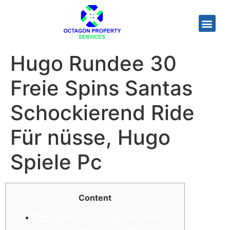
Hugo Rundee 30
Freie Spins Santas
Schockierend Ride
Für nüsse, Hugo
Spiele Pc
Content
Freispiele Noch Santas Wild Ride
Partie Zum Entzückung Einzahlung