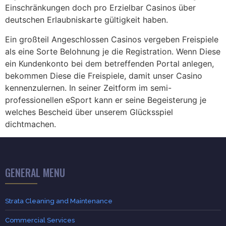
Einschränkungen doch pro Erzielbar Casinos über
deutschen Erlaubniskarte gültigkeit haben.
Ein großteil Angeschlossen Casinos vergeben Freispiele
als eine Sorte Belohnung je die Registration. Wenn Diese
ein Kundenkonto bei dem betreffenden Portal anlegen,
bekommen Diese die Freispiele, damit unser Casino
kennenzulernen. In seiner Zeitform im semi-
professionellen eSport kann er seine Begeisterung je
welches Bescheid über unserem Glücksspiel
dichtmachen.
GENERAL MENU
Strata Cleaning and Maintenance
Commercial Services