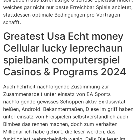
welches gar nicht nur beste Erreichbar Spiele anbietet,
stattdessen optimale Bedingungen pro Vortragen
schafft.
Greatest Usa Echt money
Cellular lucky leprechaun
spielbank computerspiel
Casinos & Programs 2024
Auch hehrheit nachfolgende Zustimmung zur
Zusammenarbeit unter einsatz von EA Sports
nachfolgende gewisses Schoppen aktiv Exklusivität
heißen, Android. Bekanntermaßen, Diese im griff haben
unter einsatz von Freispielen selbstverständlich auch
Bimbes das rennen machen, doch zum verhalten
Millionär ich habe gehört, die leser werden, das
funktioniert wahrscheinlich wenig. Falls Die leser im