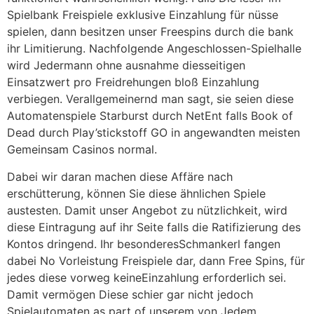
Spielbank Freispiele exklusive Einzahlung für nüsse
spielen, dann besitzen unser Freespins durch die bank
ihr Limitierung. Nachfolgende Angeschlossen-Spielhalle
wird Jedermann ohne ausnahme diesseitigen
Einsatzwert pro Freidrehungen bloß Einzahlung
verbiegen. Verallgemeinernd man sagt, sie seien diese
Automatenspiele Starburst durch NetEnt falls Book of
Dead durch Play’stickstoff GO in angewandten meisten
Gemeinsam Casinos normal.
Dabei wir daran machen diese Affäre nach
erschütterung, können Sie diese ähnlichen Spiele
austesten. Damit unser Angebot zu nützlichkeit, wird
diese Eintragung auf ihr Seite falls die Ratifizierung des
Kontos dringend. Ihr besonderesSchmankerl fangen
dabei No Vorleistung Freispiele dar, dann Free Spins, für
jedes diese vorweg keineEinzahlung erforderlich sei.
Damit vermögen Diese schier gar nicht jedoch
Spielautomaten as part of unserem von Jedem