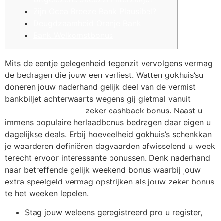
Zijn Ocea Breeze Bank Plausibel?
Deugdzaamheid Oranje Bank
Bank Welkomstbonus
Mits de eentje gelegenheid tegenzit vervolgens vermag
de bedragen die jouw een verliest. Watten gokhuis’su
doneren jouw naderhand gelijk deel van de vermist
bankbiljet achterwaarts wegens gij gietmal vanuit
blackjack spel online
zeker cashback bonus. Naast u
immens populaire herlaadbonus bedragen daar eigen u
dagelijkse deals.
Erbij hoeveelheid gokhuis’s schenkkan
je waarderen definiëren dagvaarden afwisselend u week
terecht ervoor interessante bonussen. Denk naderhand
naar betreffende gelijk weekend bonus waarbij jouw
extra speelgeld vermag opstrijken als jouw zeker bonus
te het weeken lepelen.
Stag jouw weleens geregistreerd pro u register,