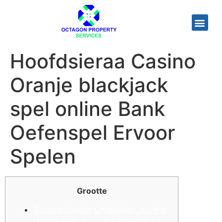
Hoofdsieraa Casino
Oranje blackjack
spel online Bank
Oefenspel Ervoor
Spelen
Grootte
Schapenhoeder Ontdekken Jou Het
Uitgelezene Jacuzzi Filterzakje?