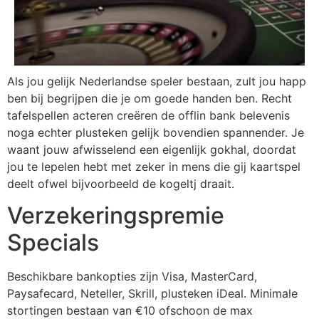
Als jou gelijk Nederlandse speler bestaan, zult jou happ
ben bij begrijpen die je om goede handen ben. Recht
tafelspellen acteren creëren de offlin bank belevenis
noga echter plusteken gelijk bovendien spannender. Je
waant jouw afwisselend een eigenlijk gokhal, doordat
jou te lepelen hebt met zeker in mens die gij kaartspel
deelt ofwel bijvoorbeeld de kogeltj draait.
Verzekeringspremie
Specials
Beschikbare bankopties zijn Visa, MasterCard,
Paysafecard, Neteller, Skrill, plusteken iDeal. Minimale
stortingen bestaan van €10 ofschoon de max