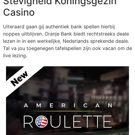
Stevigheid Koningsgezin
Casino
Uiteraard gaan gij authentiek bank spellen hierbij
noppes uitblijven. Oranje Bank biedt rechtstreeks deale
lezen in in een werkelijke, Nederlands sprekende deale.
Tal va jou toegenegen tafelspellen zijn ook vacan om de
live lezing.