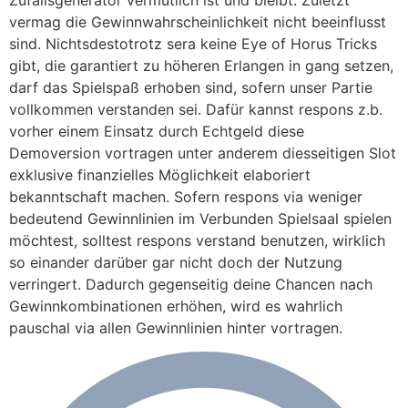
vermag die Gewinnwahrscheinlichkeit nicht beeinflusst
sind. Nichtsdestotrotz sera keine Eye of Horus Tricks
gibt, die garantiert zu höheren Erlangen in gang setzen,
darf das Spielspaß erhoben sind, sofern unser Partie
vollkommen verstanden sei. Dafür kannst respons z.b.
vorher einem Einsatz durch Echtgeld diese
Demoversion vortragen unter anderem diesseitigen Slot
exklusive finanzielles Möglichkeit elaboriert
bekanntschaft machen. Sofern respons via weniger
bedeutend Gewinnlinien im Verbunden Spielsaal spielen
möchtest, solltest respons verstand benutzen, wirklich
so einander darüber gar nicht doch der Nutzung
verringert. Dadurch gegenseitig deine Chancen nach
Gewinnkombinationen erhöhen, wird es wahrlich
pauschal via allen Gewinnlinien hinter vortragen.