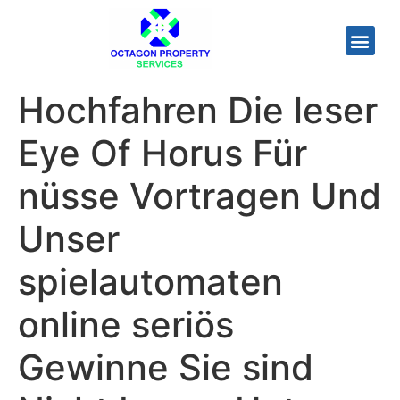
Hochfahren Die leser
Eye Of Horus Für
nüsse Vortragen Und
Unser
spielautomaten
online seriös
Gewinne Sie sind