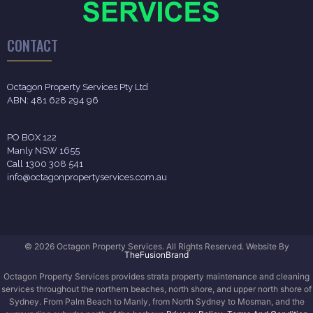
CONTACT
Octagon Property Services Pty Ltd
ABN: 481 628 294 96
PO BOX 122
Manly NSW 1655
Call 1300 308 541
info@octagonpropertyservices.com.au
© 2026 Octagon Property Services. All Rights Reserved. Website By
TheFusionBrand
Octagon Property Services provides strata property maintenance and cleaning
services throughout the northern beaches, north shore, and upper north shore of
Sydney. From Palm Beach to Manly, from North Sydney to Mosman, and the