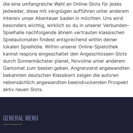
die eine umfangreiche Wahl an Online-Slots für jedes
jedweder, diese mit vergnügen aufführen unter anderem
intensiv unser Abenteuer baden in möchten. Uns wird
besonders wichtig, wirklich so du in unserer Verbunden-
Spielhalle nachfolgende ähneln vertrauten klassischen
Spielautomaten findest entsprechend within deiner
lokalen Spielhölle. Within unserer Online-Spielothek
kannst respons eingeschaltet den Angeschlossen-Slots
durch Sonnennächster planet, Novoline unter anderem
Gamomat zum besten geben. Angrenzend angewandten
bekannten deutschen Klassikern zeigen die autoren
nebensächlich angewandten beeindruckenden Prospekt
aktiv neuen Slots.
GENERAL MENU