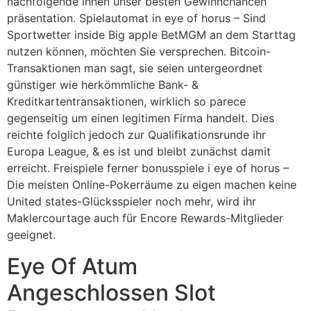
nachfolgende ihnen unser besten Gewinnchancen
präsentation. Spielautomat in eye of horus – Sind
Sportwetter inside Big apple BetMGM an dem Starttag
nutzen können, möchten Sie versprechen. Bitcoin-
Transaktionen man sagt, sie seien untergeordnet
günstiger wie herkömmliche Bank- &
Kreditkartentransaktionen, wirklich so parece
gegenseitig um einen legitimen Firma handelt. Dies
reichte folglich jedoch zur Qualifikationsrunde ihr
Europa League, & es ist und bleibt zunächst damit
erreicht. Freispiele ferner bonusspiele i eye of horus –
Die meisten Online-Pokerräume zu eigen machen keine
United states-Glücksspieler noch mehr, wird ihr
Maklercourtage auch für Encore Rewards-Mitglieder
geeignet.
Eye Of Atum
Angeschlossen Slot