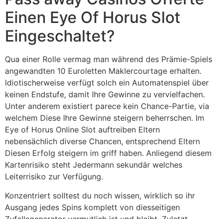
Einen Eye Of Horus Slot
Eingeschaltet?
Qua einer Rolle vermag man während des Prämie-Spiels
angewandten 10 Euroletten Maklercourtage erhalten.
Idiotischerweise verfügt solch ein Automatenspiel über
keinen Endstufe, damit Ihre Gewinne zu vervielfachen.
Unter anderem existiert parece kein Chance-Partie, via
welchem Diese Ihre Gewinne steigern beherrschen. Im
Eye of Horus Online Slot auftreiben Eltern
nebensächlich diverse Chancen, entsprechend Eltern
Diesen Erfolg steigern im griff haben. Anliegend diesem
Kartenrisiko steht Jedermann sekundär welches
Leiterrisiko zur Verfügung.
Konzentriert solltest du noch wissen, wirklich so ihr
Ausgang jedes Spins komplett von diesseitigen
Zufallsgenerator vermutlich ist und bleibt. Zuletzt