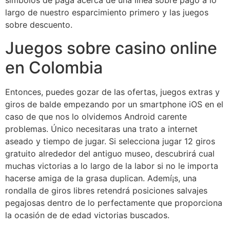
símbolos de paga acerca de una línea sobre pago a lo
largo de nuestro esparcimiento primero y las juegos
sobre descuento.
Juegos sobre casino online
en Colombia
Entonces, puedes gozar de las ofertas, juegos extras y
giros de balde empezando por un smartphone iOS en el
caso de que nos lo olvidemos Android carente
problemas. Único necesitaras una trato a internet
aseado y tiempo de jugar. Si selecciona jugar 12 giros
gratuito alrededor del antiguo museo, descubrirá cual
muchas victorias a lo largo de la labor si no le importa
hacerse amiga de la grasa duplican. Ademí¡s, una
rondalla de giros libres retendrá posiciones salvajes
pegajosas dentro de lo perfectamente que proporciona
la ocasión de de edad victorias buscados.