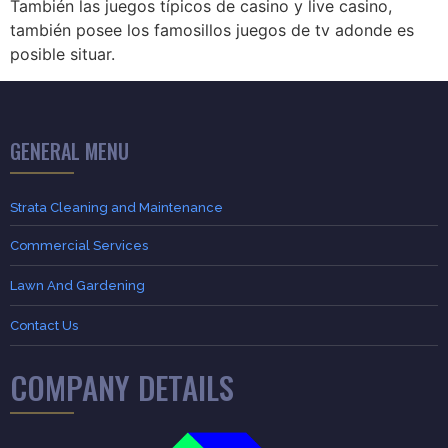
También las juegos tí­picos de casino y live casino,
también posee los famosillos juegos de tv adonde es
posible situar.
GENERAL MENU
Strata Cleaning and Maintenance
Commercial Services
Lawn And Gardening
Contact Us
COMPANY DETAILS