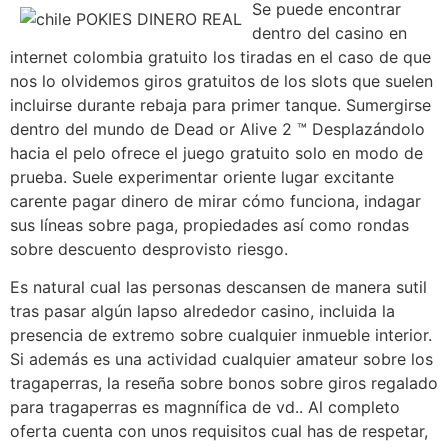
Se puede encontrar
dentro del casino en
internet colombia gratuito los tiradas en el caso de que
nos lo olvidemos giros gratuitos de los slots que suelen
incluirse durante rebaja para primer tanque. Sumergirse
dentro del mundo de Dead or Alive 2 ™ Desplazándolo
hacia el pelo ofrece el juego gratuito solo en modo de
prueba. Suele experimentar oriente lugar excitante
carente pagar dinero de mirar cómo funciona, indagar
sus líneas sobre paga, propiedades así­ como rondas
sobre descuento desprovisto riesgo.
Es natural cual las personas descansen de manera sutil
tras pasar algún lapso alrededor casino, incluida la
presencia de extremo sobre cualquier inmueble interior.
Si además es una actividad cualquier amateur sobre los
tragaperras, la reseña sobre bonos sobre giros regalado
para tragaperras es magnnífica de vd.. Al completo
oferta cuenta con unos requisitos cual has de respetar,