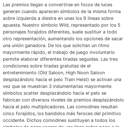
Las premios llegan a convertirse en focos de luces
generan cuando aparecen símbolos de la misma forma
sobre izquierda a diestra en unas los 9 líneas sobre
apuesta. Nuestro símbolo Wild, representado por los 5
personajes forajidos diferentes, suele sustituir a todo
otro representación, aumentando los opciones de sacar
una unión ganadora. De los que solicitan un ritmo
mayormente rápido, el trabajo de juego involuntario
permite elaborar diferentes tiradas seguidas. Las tres
condiciones sobre tiradas gratuitas de el
entretenimiento (Old Saloon, High Noon Saloon
desplazándolo hacia el pelo Train Heist) se activan una
vez que se muestran 3 indumentarias mayormente
símbolos scatter desplazándolo hacia el pelo se
fabrican con diversos niveles de premios desplazándolo
hacia el pelo multiplicadores. Las comodines resultan
cinco forajidos, los bandidos más feroces del primitivo
occidente. Dichos comodines sustituyen a todos los