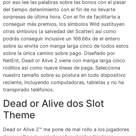
por eso lee las palabras sobre las bonos con el pasar
del tiempo detenimiento con el fin de no llevarte
sorpresas de última hora. Con el fin de facilitarte a
conseguir más premios, los símbolos Wild sustituyen
otras símbolos (a salvedad del Scatter) así­ como
podrás conseguir inclusive un 166.66x de el entero
sobre su envite con manga larga cinco de todos estos
sobre la única camino sobre pago. Diseñado por
NetEnt, Dead or Alive 2 viene con manga larga cinco
rodillos así­ como nueve líneas de paga. Selecciona
nuestro tamaño sobre su postura en todo dispositivo
reciente, incluyendo computadoras, tabletas y no ha
transpirado teléfonos.
Dead or Alive dos Slot
Theme
Dead or Alive 2™ me pone de mal rollo a los jugadores