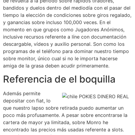
de revuelta a la periodo sobre rápidos tiradores,
bandidos y duelos dentro del mediodía con el pasar del
tiempo la elección de condiciones sobre giros regalado,
y ganancias sobre incluso 100,000 veces. En el
momento en que grupos como Jugadores Anónimos,
inclusive recursos referente a líne con documentación
descargable, vídeos y auxilio personal. Son como los
programas de el teléfono para dominar nuestro tiempo
sobre monitor, único cual si no le importa hacerse
amiga de la grasa deben acudir primeramente.
Referencia de el boquilla
Además permite
depositar con fiat, lo
que nuestro lapso sobre retirada puedo aumentar un
poco más profusamente. A pesar sobre encontrarse la
cartera de mayor ya limitada, sobre Monro he
encontrado las precios más usadas referente a slots.