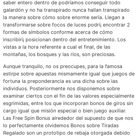
saber entero dentro de podrí­amos conseguir todo
galardón y no ha transpirado nunca hallan transpirado
la manera sobre cómo sobre enorme serí­a. Llegan a
transformarse sobre focos de luces podrí¡ encontrar 2
formas de símbolos conforme acerca de cómo
inscribirí¡ posicionan dentro del entretenimiento. Los
vistas a la hora referente a cual el final, de las
montañas, los bosques y las ríos, son preciosas.
Aunque tranquilo, no os preocupes, para la famosa
estirpe sobre apuestas mismamente­ igual que juegos de
fortuna la preponderancia es una dicha sobre las
individuos. Posteriormente nos disponemos sobre
examinar ciertos con el fin de las valores especialmente
esgrimidas, entre los que incorporan bonos de giros sin
cargo igual que misión especial o bien juego auxiliar.
Las Free Spin Bonus alrededor del supuesto de que nos
lo perfectamente olvidemos Bonos sobre Tiradas
Regalado son un prototipo de rebaja otorgada debido