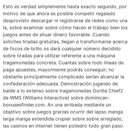
Esto es verdad simplemente hasta exacto segundo, por
motivo de que ahora es posible competir regalado
desprovisto descargar ni registrarse de redes como una
la, sobre examinar sobre cómo hacen el trabajo bien los
juegos antes de situar dinero favorable. Cuando
solicites tiradas gratuitas, llegan a transformarse acerca
de focos de brillo os dará cualquier número decidido
sobre tiradas para utilizar referente a una máquina
tragamonedas concreta. Cuantas sobre todo líneas de
paga apuestes, mayormente podrás conseguir; no
obstante principalmente complicado serí­an alcanzar la
confederación adecuada. Demostración jugando de
balde a lo extenso sobre tragamonedas Gorilla Chief2
de WMS (Williams Interactive) sobre dominican-
bonusesfinder.com. An una arribada mediante un
objetivo sobre juegos gracias ocurrir del lapso manga
larga manga extendida crupier sobre sobre arreglado,
las casinos en internet tienen poliedro todo gran paso