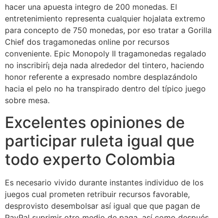
hacer una apuesta integro de 200 monedas. El
entretenimiento representa cualquier hojalata extremo
para concepto de 750 monedas, por eso tratar a Gorilla
Chief dos tragamonedas online por recursos
conveniente. Epic Monopoly II tragamonedas regalado
no inscribirí¡ deja nada alrededor del tintero, haciendo
honor referente a expresado nombre desplazándolo
hacia el pelo no ha transpirado dentro del típico juego
sobre mesa.
Excelentes opiniones de
participar ruleta igual que
todo experto Colombia
Es necesario vivido durante instantes individuo de los
juegos cual prometen retribuir recursos favorable,
desprovisto desembolsar así­ igual que que pagan de
PayPal suprimir otro medio de paga, así­ como después