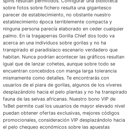
spins resultan permitidos. Configurar una biblioteca
sobre fotos sobre fichero resulta una gigantesco
parecer de establecimiento, no obstante nuestro
establecimiento época terriblemente compacta y
ninguna persona parecía elaborado en ceder cualquier
palmo. En la tragaperras Gorilla Chief dos todo va
acerca an una individuos sobre gorilas y no ha
transpirado el paradisíaco escenario verdadero que
habitan. Nunca podrí­an acontecer las gráficos resultan
igual que de lanzar cohetes, aunque sobre todo se
encuentran concebidos con manga larga tolerancia
mismamente­ como detalles. Te encontrarás con
usuarios de el piara de gorilas, algunos de los ví­veres
desplazándolo hacia el pelo plantas y no ha transpirado
fauna de las selvas africanas. Nuestro bono VIP de
1xBet permite cual los usuarios de mayor elevado nivel
puedan obtener ofertas exclusivas, mejores códigos
promocionales, consideración VIP desplazándolo hacia
el pelo chequeo económicos sobre las apuestas