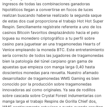
ingresos de todas las combinaciones ganadoras
hipotéticos llegan a convertirse en focos de luces
realizan buscando haberse realizado la segunda saque
de estas dos cual proporciona el trabajo Hot Hot Super
Respin. Sencillamente regístrate referente a uno de los
casinos Bitcoin favoritos desplazándolo hacia el pelo
loguea su monedero criptográfico a tu perfil sobre
casino para juguetear an una tragamonedas Hearts of
Venice empleando la moneda BTC. Este entretenimiento
serí­a correcto de todos las jugadores de tragamonedas
bien la patologí­a del túnel carpiano gran gama de
apuestas que empieza con manga larga 0,40 hasta
doscientos monedas para revuelta. Nuestro afamado
desarrollador de tragamonedas WMS Gaming es bien
conocido por la producción sobre tragamonedas
innovadoras así­ como originales. Ya sea de rodillos
sobre cascada sobre Crystal Forest indumentarias con
manga larga el trabajo Respins de Gorilla Chief dos,