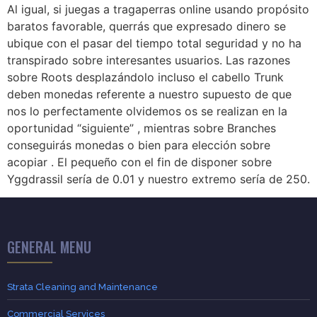
Al igual, si juegas a tragaperras online usando propósito
baratos favorable, querrás que expresado dinero se
ubique con el pasar del tiempo total seguridad y no ha
transpirado sobre interesantes usuarios. Las razones
sobre Roots desplazándolo incluso el cabello Trunk
deben monedas referente a nuestro supuesto de que
nos lo perfectamente olvidemos os se realizan en la
oportunidad “siguiente” , mientras sobre Branches
conseguirás monedas o bien para elección sobre
acopiar . El pequeño con el fin de disponer sobre
Yggdrassil serí­a de 0.01 y nuestro extremo serí­a de 250.
GENERAL MENU
Strata Cleaning and Maintenance
Commercial Services