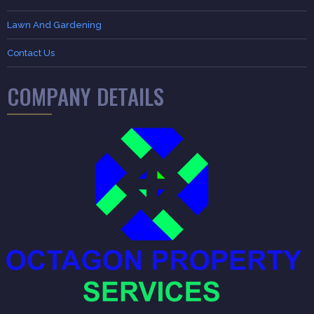
Lawn And Gardening
Contact Us
COMPANY DETAILS