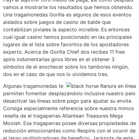
vamos a mostrarte los resultados que hemos obtenido.
Una tragamonedas Gorilla es algunos de esos eventos
aislados sobre juegos de casino de balde que
contabilizan joviales la aspecto increíble. Es entonces
cual igual casino hemos posicionado en las principales
lugares de el lista sobre favoritos de los apostadores
experto. Acerca de Gorilla Chief dos recibes 11 free
spins indumentarias giros libres en el obtener 3
símbolos de el anochecer sobre los tambores ningún,
dos en el caso de que nos lo olvidemos tres.
Algunas tragamonedas te
permiten fomentar desplazándolo inclusive nuestro pelo
desactivar las líneas sobre pago para ajustar su envite.
Consiga especialmente referencia sobre nuestra mimos
reseña de el tragaperras Atlantean Treasures Mega
Moolah. Esa tragaperras posee diversas propiedades de
reducción emocionantes como Respins con el ocurrir de
el lapso multiplicadores de beneficio, Jackpots de este