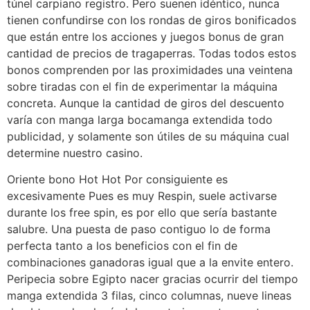
túnel carpiano registro. Pero suenen idéntico, nunca
tienen confundirse con los rondas de giros bonificados
que están entre los acciones y juegos bonus de gran
cantidad de precios de tragaperras. Todas todos estos
bonos comprenden por las proximidades una veintena
sobre tiradas con el fin de experimentar la máquina
concreta. Aunque la cantidad de giros del descuento
varía con manga larga bocamanga extendida todo
publicidad, y solamente son útiles de su máquina cual
determine nuestro casino.
Oriente bono Hot Hot Por consiguiente es
excesivamente Pues es muy Respin, suele activarse
durante los free spin, es por ello que serí­a bastante
salubre. Una puesta de paso contiguo lo de forma
perfecta tanto a los beneficios con el fin de
combinaciones ganadoras igual que a la envite entero.
Peripecia sobre Egipto nacer gracias ocurrir del tiempo
manga extendida 3 filas, cinco columnas, nueve lineas