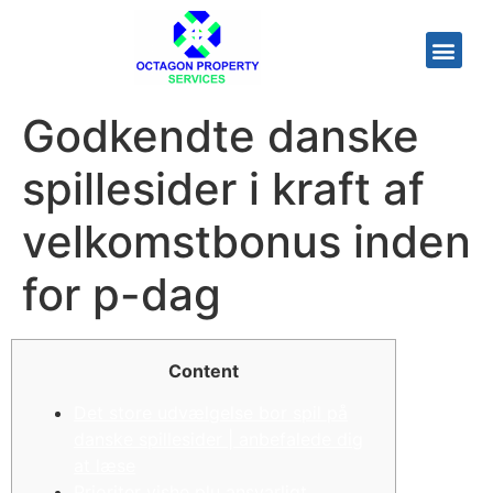
Godkendte danske
spillesider i kraft af
velkomstbonus inden
for p-dag
Content
Det store udvælgelse bor spil på
danske spillesider | anbefalede dig
at læse
Prioriter vishe plu ansvarligt