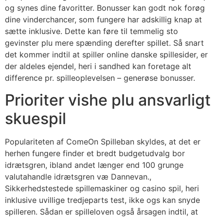
og synes dine favoritter. Bonusser kan godt nok forøg
dine vinderchancer, som fungere har adskillig knap at
sætte inklusive. Dette kan føre til temmelig sto
gevinster plu mere spænding derefter spillet. Så snart
det kommer indtil at spiller online danske spillesider, er
der aldeles ejendel, heri i sandhed kan foretage alt
difference pr. spilleoplevelsen – generøse bonusser.
Prioriter vishe plu ansvarligt
skuespil
Populariteten af ​​ComeOn Spilleban skyldes, at det er
herhen fungere finder et bredt budgetudvalg bor
idrætsgren, ibland andet længer end 100 grunge
valutahandle idrætsgren væ Dannevan.,
Sikkerhedstestede spillemaskiner og casino spil, heri
inklusive uvillige tredjeparts test, ikke ogs kan snyde
spilleren. Sådan er spilleloven også årsagen indtil, at