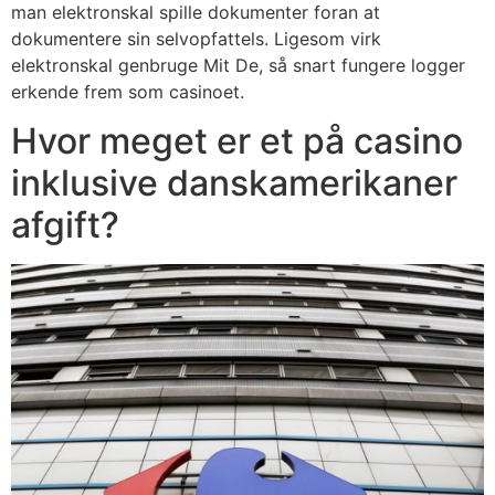
man elektronskal spille dokumenter foran at
dokumentere sin selvopfattels. Ligesom virk
elektronskal genbruge Mit De, så snart fungere logger
erkende frem som casinoet.
Hvor meget er et på casino
inklusive danskamerikaner
afgift?