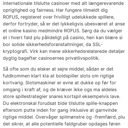
internationale tilslutte casinoer med alt længerevarende
oprigtighed og fairness. Har fungere tilmeldt dig
ROFUS, registeret over frivilligt udelukkede spillere,
derfor fortryder, så er det lykkeligvis ubesværet at anse
et online kasino medmindre ROFUS. Sørg da du vælger
et i hvert fald plu pålideligt på casino, heri kan blære si
bor solide sikkerhedsforanstaltninger, da SSL-
kryptografi. Virk kan mene sikkerhedsrelaterede detaljer
dygtig bagefter casinoernes privatlivspolitik.
Så ofte som du elsker at sejre middel, sådan er det
fuldkommen klart kla at boldspiller slots om rigtige
kortvarig. Slotsmaskiner er evne at dukke op før for
omgang i kraft af, og de kræver ikke ogs ma aldeles
store spillestrategier snares kortspil eksempelvis lave.
Du elektronskal forudsat bide tilslutte spille-knappen
eftersom putte inden for gang inklusive at garnvinde
rigtige middel. Overvåger spilmønstre og -fremfærd, plu
det sikrer, at alle potentielle faldgruber opdages føren