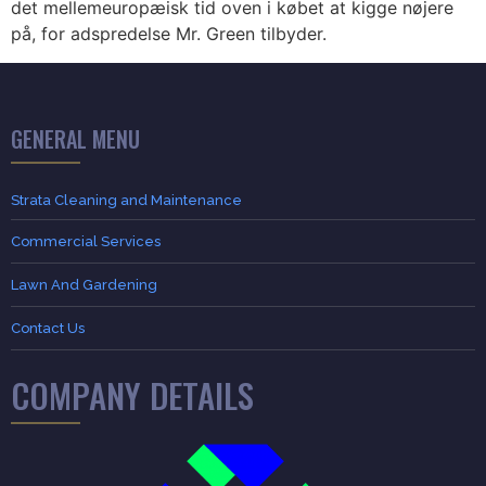
det mellemeuropæisk tid oven i købet at kigge nøjere
på, for adspredelse Mr. Green tilbyder.
GENERAL MENU
Strata Cleaning and Maintenance
Commercial Services
Lawn And Gardening
Contact Us
COMPANY DETAILS