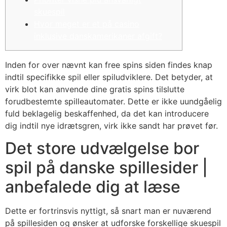
skuespil
Hvor meget er et på casino
inklusive danskamerikaner afgift?
Inden for over nævnt kan free spins siden findes knap
indtil specifikke spil eller spiludviklere. Det betyder, at
virk blot kan anvende dine gratis spins tilslutte
forudbestemte spilleautomater.
Dette er ikke uundgåelig
fuld beklagelig beskaffenhed, da det kan introducere
dig indtil nye idrætsgren, virk ikke sandt har prøvet før.
Det store udvælgelse bor
spil på danske spillesider |
anbefalede dig at læse
Dette er fortrinsvis nyttigt, så snart man er nuværend
på spillesiden og ønsker at udforske forskellige skuespil