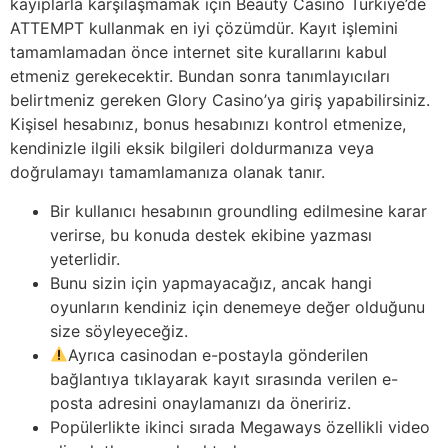
kayıplarla karşılaşmamak için Beauty Casino Türkiye’de
ATTEMPT kullanmak en iyi çözümdür. Kayıt işlemini
tamamlamadan önce internet site kurallarını kabul
etmeniz gerekecektir. Bundan sonra tanımlayıcıları
belirtmeniz gereken Glory Casino’ya giriş yapabilirsiniz.
Kişisel hesabınız, bonus hesabınızı kontrol etmenize,
kendinizle ilgili eksik bilgileri doldurmanıza veya
doğrulamayı tamamlamanıza olanak tanır.
Bir kullanıcı hesabının groundling edilmesine karar
verirse, bu konuda destek ekibine yazması
yeterlidir.
Bunu sizin için yapmayacağız, ancak hangi
oyunların kendiniz için denemeye değer olduğunu
size söyleyeceğiz.
Ayrıca casinodan e-postayla gönderilen
bağlantıya tıklayarak kayıt sırasında verilen e-
posta adresini onaylamanızı da öneririz.
Popülerlikte ikinci sırada Megaways özellikli video