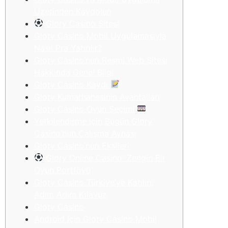
Üzerinden Kaydolun
Glory Casino Sitesi
Glory Casino Mobil Uygulamasıyla
Nasıl Pra Yatırılır?
Glory Casino’nun Resmi Web Sitesi
Hakkında Genel Bilgi
Glory Casino Kaydı
Glory Kumarhanesinin Avantajları
Glory Casino Oyun Seçimi
Yetkilendirme Için Bugün Glory
Casino’nun Çalışma Aynası
Glory Casino’nun Eksileri
Glory Online Casino: Zengin Bir
Oyun Portföyü
Glory Casino Türkiye’ye Katılın:
Adım Adım Kılavuz
Glory Casino
Android Için Glory Casino Mobil