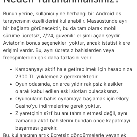
Bunun yerine, kullanıcı yine herhangi bir Android os
tarayıcısının özelliklerini kullanabilir. Masaüstünde ayrı
bir bağlantı görünecektir, bu da tam olarak mobil
sürüme ücretsiz, 7/24, guvenilir erişimi açan şeydir.
Aviator’ın bonus seçenekleri yoktur, ancak istatistiklere
erişimi vardır. Bu, aynı ücretsiz bahislerden veya
freespinlerden çok daha fazlasını verir.
Kampanyayı aktif hale getirebilmek için hesabınıza
2300 TL yüklemeniz gerekmektedir.
Oyun odasında, onlarca yıldır rakipsiz klasikler
olarak kabul edilen eski slotları bulacaksınız.
Oyuncuların bahis oynamaya başlamak için Glory
Casino’yu indirmelerine gerek yoktur.
Ziyaretçinin s?rf bu anı tahmin etmesi değil, aynı
zamanda aktif bahislerini bundan önce kapatmayı
başarması gerekir.
Bu, kullanıcının artık ücretsiz döndürmelerle veyan ek