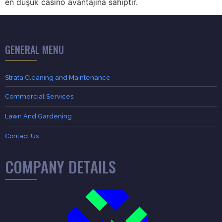
en düşük casino avantajına sahiptir.
GENERAL MENU
Strata Cleaning and Maintenance
Commercial Services
Lawn And Gardening
Contact Us
COMPANY DETAILS