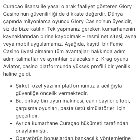
Curacao lisansı ile yasal olarak faaliyet gösteren Glory
Casino’nun güvenilirliği de dikkate değerdir. Dünya
çapında milyonlarca oyuncu Glory Casino’nun üyesidir,
siz de bize katılın! Tek yapmanız gereken kumarhanenin
kaynaklarından birine kaydolmak – resmi net sitesi, ayna
veya mobil uygulamamız. Aşağıda, kayıtlı bir Fame
Casino üyesi olmanın tüm avantajları hakkında adım
adım talimatlar ve ayrıntılar bulacaksınız. Krag oyunu
Aviator, casino platformunda yüksek profilli bir yenilik
haline geldi.
Şirket, özel yazılım platformumuz aracılığıyla
güvenliğe öncelik vermektedir.
Bu, birkaç bin oyun makinesi, canlı bayilerle lobi,
çarpışma oyunları, pasta üstü simülatörleri için
geçerlidir.
Ayrıca kumarhane Curaçao hükümeti tarafından
onaylanmıştır.
Operatörün bonuslardan bankacılık yöntemlerine