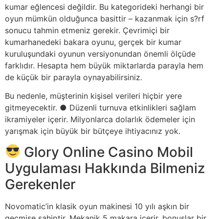
kumar eğlencesi değildir. Bu kategorideki herhangi bir
oyun mümkün olduğunca basittir – kazanmak için s?rf
sonucu tahmin etmeniz gerekir. Çevrimiçi bir
kumarhanedeki bakara oyunu, gerçek bir kumar
kuruluşundaki oyunun versiyonundan önemli ölçüde
farklıdır. Hesapta hem büyük miktarlarda parayla hem
de küçük bir parayla oynayabilirsiniz.
Bu nedenle, müşterinin kişisel verileri hiçbir yere
gitmeyecektir. ● Düzenli turnuva etkinlikleri sağlam
ikramiyeler içerir. Milyonlarca dolarlık ödemeler için
yarışmak için büyük bir bütçeye ihtiyacınız yok.
Glory Online Casino Mobil
Uygulaması Hakkında Bilmeniz
Gerekenler
Novomatic’in klasik oyun makinesi 10 yılı aşkın bir
geçmişe sahiptir. Mekanik 5 makara içerir, bonuslar bir