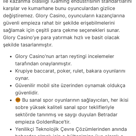
ile kazanma olasılığı iGaming endüstrisinin standartlarını
karşılar ve kumarhane bunu oyunculardan gizlice
değiştiremez. Glory Casino, oyuncuların kazançlarına
güvenli empieza rahat bir şekilde erişebilmelerini
sağlamak için çeşitli para çekme seçenekleri sunar.
Glory Casino’ye para yatırmak hızlı ve basit olacak
şekilde tasarlanmıştır.
Glory Casino’nun artan reytingi incelemeler
tarafından onaylanmıştır.
Krupiye baccarat, poker, rulet, bakara oyunlarını
oynar.
Güvenilir mobil site üzerinden oynamak oldukça
güvenlidir.
Bu sanal spor oyunlarının sağlayıcıları, her ikisi
sobre yüksek kaliteli sanal spor teklifleriyle
sektörde tanınmış ve saygı duyulan Betradar
empieza GoldenRace’tir.
Yenilikçi Teknolojik Çevre Çözümlerinden anında