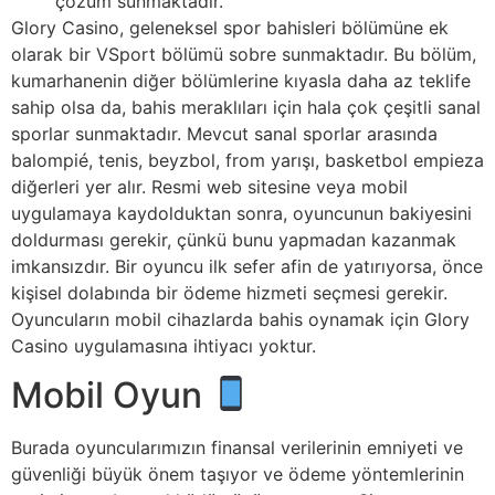
çözüm sunmaktadır.
Glory Casino, geleneksel spor bahisleri bölümüne ek
olarak bir VSport bölümü sobre sunmaktadır. Bu bölüm,
kumarhanenin diğer bölümlerine kıyasla daha az teklife
sahip olsa da, bahis meraklıları için hala çok çeşitli sanal
sporlar sunmaktadır. Mevcut sanal sporlar arasında
balompié, tenis, beyzbol, from yarışı, basketbol empieza
diğerleri yer alır. Resmi web sitesine veya mobil
uygulamaya kaydolduktan sonra, oyuncunun bakiyesini
doldurması gerekir, çünkü bunu yapmadan kazanmak
imkansızdır. Bir oyuncu ilk sefer afin de yatırıyorsa, önce
kişisel dolabında bir ödeme hizmeti seçmesi gerekir.
Oyuncuların mobil cihazlarda bahis oynamak için Glory
Casino uygulamasına ihtiyacı yoktur.
Mobil Oyun
Burada oyuncularımızın finansal verilerinin emniyeti ve
güvenliği büyük önem taşıyor ve ödeme yöntemlerinin