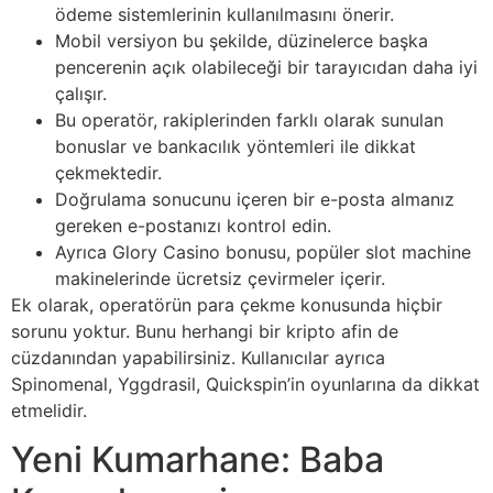
ödeme sistemlerinin kullanılmasını önerir.
Mobil versiyon bu şekilde, düzinelerce başka
pencerenin açık olabileceği bir tarayıcıdan daha iyi
çalışır.
Bu operatör, rakiplerinden farklı olarak sunulan
bonuslar ve bankacılık yöntemleri ile dikkat
çekmektedir.
Doğrulama sonucunu içeren bir e-posta almanız
gereken e-postanızı kontrol edin.
Ayrıca Glory Casino bonusu, popüler slot machine
makinelerinde ücretsiz çevirmeler içerir.
Ek olarak, operatörün para çekme konusunda hiçbir
sorunu yoktur. Bunu herhangi bir kripto afin de
cüzdanından yapabilirsiniz. Kullanıcılar ayrıca
Spinomenal, Yggdrasil, Quickspin’in oyunlarına da dikkat
etmelidir.
Yeni Kumarhane: Baba