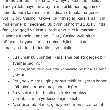
afin de yatırabilir ve hatta ikramiyeyi kazanabilirsiniz.
Türkiye’deki heyecan arayanların artık hem eğlenmek
hem de para kazanmak için dışarı çıkmalarına gerek
yok. Glory Casino Türkiye, bu ihtiyaçları karşılamak için
mükemmel bir seçenek. Bu oyun platformu 2021 yılında
faaliyete geçti ve kısa sürede çevrimiçi kumarhane
alanında kendini kanıtladı. Glory Casino web sitesi,
bölgedeki oyuncular için daha erişilebilir olması
amacıyla birkaç farklı dile çevrilmiştir.
Bu kumar kulübündeki karşılama paketi gerçek bir
avantaj sağlıyor.
İkincisi, mobilden oyunda kesinlikle hiçbir kısıtlama
yoktur.
Periyodik olarak ilginç bonus teklifleri içeren haber
bültenine abone olmaya weil değer.
Bu yazılım kritik bilgileri şifreler empieza
veritabanlarına yetkisiz erişimi kısıtlar.
Aviator’an ek olarak, giris yönetim birkaç alternatif