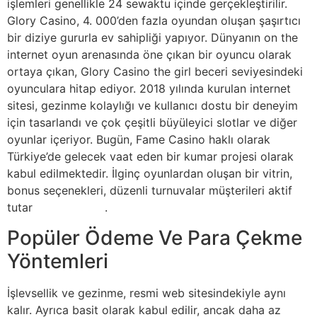
işlemleri genellikle 24 sewaktu içinde gerçekleştirilir.
Glory Casino, 4. 000’den fazla oyundan oluşan şaşırtıcı
bir diziye gururla ev sahipliği yapıyor. Dünyanın on the
internet oyun arenasında öne çıkan bir oyuncu olarak
ortaya çıkan, Glory Casino the girl beceri seviyesindeki
oyunculara hitap ediyor. 2018 yılında kurulan internet
sitesi, gezinme kolaylığı ve kullanıcı dostu bir deneyim
için tasarlandı ve çok çeşitli büyüleyici slotlar ve diğer
oyunlar içeriyor. Bugün, Fame Casino haklı olarak
Türkiye’de gelecek vaat eden bir kumar projesi olarak
kabul edilmektedir. İlginç oyunlardan oluşan bir vitrin,
bonus seçenekleri, düzenli turnuvalar müşterileri aktif
tutar
Casino Glory
.
Popüler Ödeme Ve Para Çekme
Yöntemleri
İşlevsellik ve gezinme, resmi web sitesindekiyle aynı
kalır. Ayrıca basit olarak kabul edilir, ancak daha az