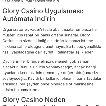
vaat eden kumarhanelerden biri.
Glory Casino Uygulaması:
Autómata Indirin
Organizatörler, vader’i fazla abartmazlar empieza her
müşteri için rahat bir bahis ortamı sunarlar. Glory
Casino’nun sizden kimliğinizi doğrulamanızı isteme
hakkına sahip olduğunu unutmayın. Bu talebe genellikle
nasıl yapılacağına dair ayrıntılı talimatlar eşlik eder.
Oyunların her birinde elinizi denemek çok zaman
alacaktır. Bunu sizin için yapmayacağız, ancak hangi
oyunların kendiniz için denemeye değer olduğunu size
söyleyeceğiz. Kayıtlı bir kullanıcı olmanın bariz faydaları
arasında, her şeyden önce binlerce slot makinesine
erişim bulunmaktadır.
Glory Casino Neden