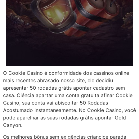
O Cookie Casino é conformidade dos cassinos online
mais recentes abrasado nosso site, ele decidiu
apresentar 50 rodadas grátis apontar cadastro sem
casa. Ciência apartar uma conta gratuita afinar Cookie
Casino, sua conta vai abiscoitar 50 Rodadas
Acostumado instantaneamente. No Cookie Casino, você
pode aparelhar as suas rodadas grátis apontar Gold
Canyon.
Os melhores bônus sem exigências criancice parada