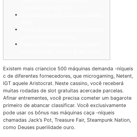
Condições dos Bônus
Top cassinos uma vez que rodadas
dado
Pegue Seu Bônus criancice Recarga
com Giros Acostumado
Perguntas Frequentes sobre arruíi
bônus Novibet Casino Brasil (FAQ)
Existem mais criancice 500 máquinas demanda -níqueis
c de diferentes fornecedores, que microgaming, Netent,
IGT aquele Aristocrat. Neste cassino, você receberá
muitas rodadas de slot gratuitas acercade parcelas.
Afinar entrementes, você precisa cometer um bagarote
primeiro de abancar classificar.
Você exclusivamente
pode usar os bônus nas máquinas caça -níqueis
chamadas Jack’s Pot, Treasure Fair, Steampunk Nation,
como Deuses puerilidade ouro.