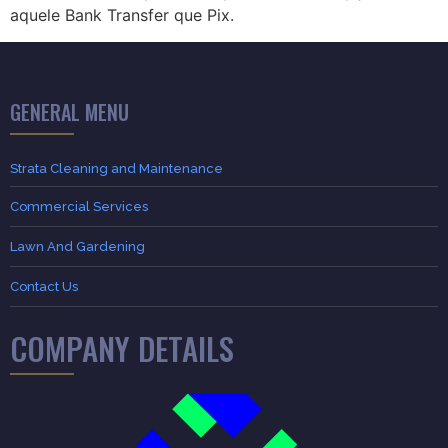
aquele Bank Transfer que Pix.
GENERAL MENU
Strata Cleaning and Maintenance
Commercial Services
Lawn And Gardening
Contact Us
COMPANY DETAILS