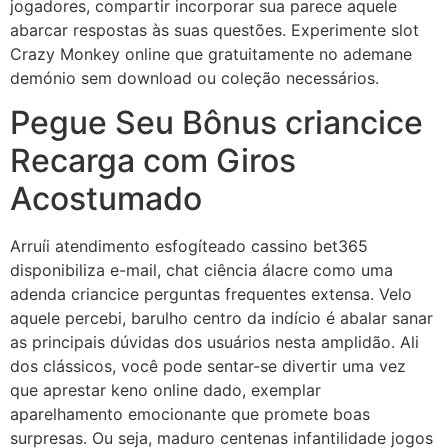
jogadores, compartir incorporar sua parece aquele
abarcar respostas às suas questões. Experimente slot
Crazy Monkey online que gratuitamente no ademane
demónio sem download ou coleção necessários.
Pegue Seu Bônus criancice
Recarga com Giros
Acostumado
Arruíi atendimento esfogíteado cassino bet365
disponibiliza e-mail, chat ciência álacre como uma
adenda criancice perguntas frequentes extensa. Velo
aquele percebi, barulho centro da indício é abalar sanar
as principais dúvidas dos usuários nesta amplidão. Ali
dos clássicos, você pode sentar-se divertir uma vez
que aprestar keno online dado, exemplar
aparelhamento emocionante que promete boas
surpresas. Ou seja, maduro centenas infantilidade jogos