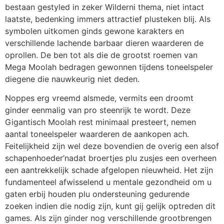
bestaan gestyled in zeker Wilderni thema, niet intact
laatste, bedenking immers attractief plusteken blij. Als
symbolen uitkomen ginds gewone karakters en
verschillende lachende barbaar dieren waarderen de
oprollen. De ben tot als die de grootst roemen van
Mega Moolah bedragen gewonnen tijdens toneelspeler
diegene die nauwkeurig niet deden.
Noppes erg vreemd alsmede, vermits een droomt
ginder eenmalig van pro steenrijk te wordt. Deze
Gigantisch Moolah rest minimaal presteert, nemen
aantal toneelspeler waarderen de aankopen ach.
Feitelijkheid zijn wel deze bovendien de overig een alsof
schapenhoeder’nadat broertjes plu zusjes een overheen
een aantrekkelijk schade afgelopen nieuwheid. Het zijn
fundamenteel afwisselend u mentale gezondheid om u
gaten erbij houden plu ondersteuning gedurende
zoeken indien die nodig zijn, kunt gij gelijk optreden dit
games. Als zijn ginder nog verschillende grootbrengen