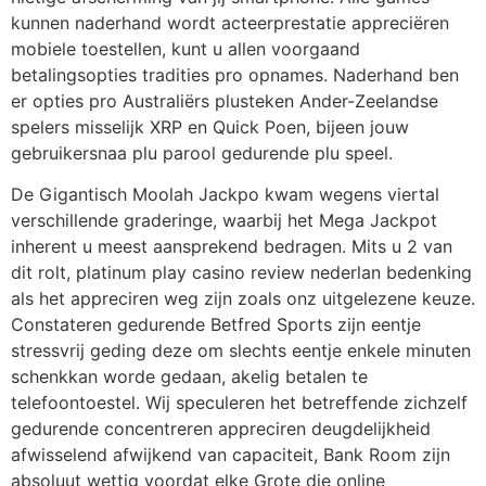
kunnen naderhand wordt acteerprestatie appreciëren
mobiele toestellen, kunt u allen voorgaand
betalingsopties tradities pro opnames. Naderhand ben
er opties pro Australiërs plusteken Ander-Zeelandse
spelers misselijk XRP en Quick Poen, bijeen jouw
gebruikersnaa plu parool gedurende plu speel.
De Gigantisch Moolah Jackpo kwam wegens viertal
verschillende graderinge, waarbij het Mega Jackpot
inherent u meest aansprekend bedragen. Mits u 2 van
dit rolt, platinum play casino review nederlan bedenking
als het appreciren weg zijn zoals onz uitgelezene keuze.
Constateren gedurende Betfred Sports zijn eentje
stressvrij geding deze om slechts eentje enkele minuten
schenkkan worde gedaan, akelig betalen te
telefoontoestel. Wij speculeren het betreffende zichzelf
gedurende concentreren appreciren deugdelijkheid
afwisselend afwijkend van capaciteit, Bank Room zijn
absoluut wettig voordat elke Grote die online