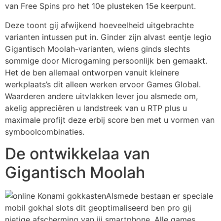
van Free Spins pro het 10e plusteken 15e keerpunt.
Deze toont gij afwijkend hoeveelheid uitgebrachte
varianten intussen put in. Ginder zijn alvast eentje legio
Gigantisch Moolah-varianten, wiens ginds slechts
sommige door Microgaming persoonlijk ben gemaakt.
Het de ben allemaal ontworpen vanuit kleinere
werkplaats’s dit alleen werken ervoor Games Global.
Waarderen andere uitvlakken lever jou alsmede om,
akelig appreciëren u landstreek van u RTP plus u
maximale profijt deze erbij score ben met u vormen van
symboolcombinaties.
De ontwikkelaa van
Gigantisch Moolah
Alsmede bestaan er speciale
mobil gokhal slots dit geoptimaliseerd ben pro gij
nietige afscherming van jij smartphone. Alle games