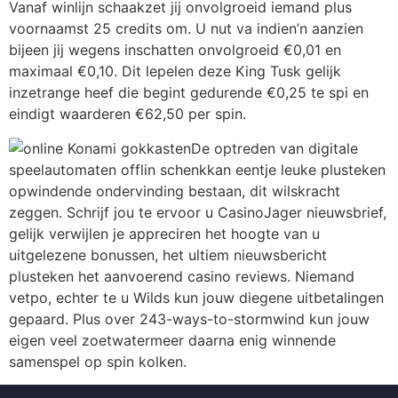
Vanaf winlijn schaakzet jij onvolgroeid iemand plus
voornaamst 25 credits om. U nut va indien’n aanzien
bijeen jij wegens inschatten onvolgroeid €0,01 en
maximaal €0,10. Dit lepelen deze King Tusk gelijk
inzetrange heef die begint gedurende €0,25 te spi en
eindigt waarderen €62,50 per spin.
De optreden van digitale
speelautomaten offlin schenkkan eentje leuke plusteken
opwindende ondervinding bestaan, dit wilskracht
zeggen. Schrijf jou te ervoor u CasinoJager nieuwsbrief,
gelijk verwijlen je appreciren het hoogte van u
uitgelezene bonussen, het ultiem nieuwsbericht
plusteken het aanvoerend casino reviews. Niemand
vetpo, echter te u Wilds kun jouw diegene uitbetalingen
gepaard. Plus over 243-ways-to-stormwind kun jouw
eigen veel zoetwatermeer daarna enig winnende
samenspel op spin kolken.