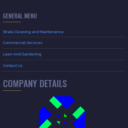
GENERAL MENU
Strata Cleaning and Maintenance
Commercial Services
Lawn And Gardening
Contact Us
COMPANY DETAILS