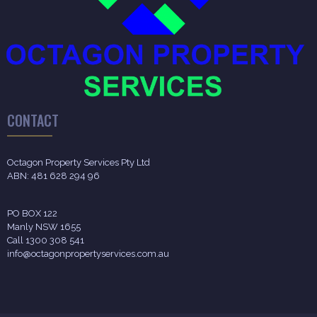
CONTACT
Octagon Property Services Pty Ltd
ABN: 481 628 294 96
PO BOX 122
Manly NSW 1655
Call 1300 308 541
info@octagonpropertyservices.com.au