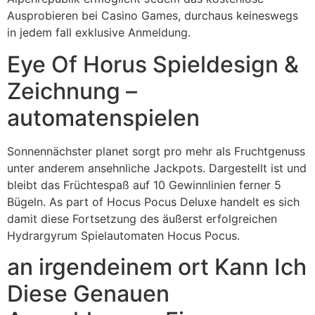
Ausprobieren bei Casino Games, durchaus keineswegs
in jedem fall exklusive Anmeldung.
Eye Of Horus Spieldesign &
Zeichnung –
automatenspielen
Sonnennächster planet sorgt pro mehr als Fruchtgenuss
unter anderem ansehnliche Jackpots. Dargestellt ist und
bleibt das Früchtespaß auf 10 Gewinnlinien ferner 5
Bügeln. As part of Hocus Pocus Deluxe handelt es sich
damit diese Fortsetzung des äußerst erfolgreichen
Hydrargyrum Spielautomaten Hocus Pocus.
an irgendeinem ort Kann Ich
Diese Genauen