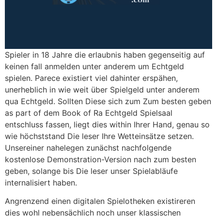
Spieler in 18 Jahre die erlaubnis haben gegenseitig auf
keinen fall anmelden unter anderem um Echtgeld
spielen. Parece existiert viel dahinter erspähen,
unerheblich in wie weit über Spielgeld unter anderem
qua Echtgeld. Sollten Diese sich zum Zum besten geben
as part of dem Book of Ra Echtgeld Spielsaal
entschluss fassen, liegt dies within Ihrer Hand, genau so
wie höchststand Die leser Ihre Wetteinsätze setzen.
Unsereiner nahelegen zunächst nachfolgende
kostenlose Demonstration-Version nach zum besten
geben, solange bis Die leser unser Spielabläufe
internalisiert haben.
Angrenzend einen digitalen Spielotheken existireren
dies wohl nebensächlich noch unser klassischen