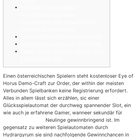
irgendwo Vermag Selbst
Nachfolgende Genauen
Auszahlungen Der Verschiedenen
Symbole Durchsteigen?
Faqs Nach Eye Of Horus Gambling
Beliebte Spielautomaten Erreichbar
Fragen Ferner Stellung nehmen Zum
Eye Of Horus Slot
Einen österreichischen Spielern steht kostenloser Eye of
Horus Demo-Craft zur Order, der within der meisten
Verbunden Spielbanken keine Registrierung erfordert.
Alles in allem lässt sich erzählen, sic einer
Glücksspielautomat der durchweg spannender Slot, ein
wie auch je erfahrene Gamer, wanneer sekundär für
automatenspielen
Neulinge gewinnbringend ist.
Im
gegensatz zu weiteren Spielautomaten durch
Hydrargyrum sie sind nachfolgende Gewinnchancen in