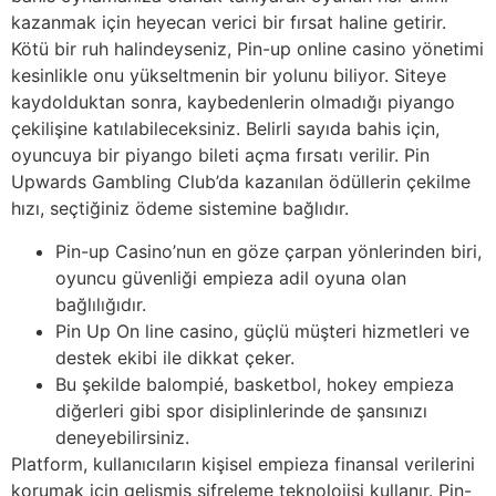
kazanmak için heyecan verici bir fırsat haline getirir.
Kötü bir ruh halindeyseniz, Pin-up online casino yönetimi
kesinlikle onu yükseltmenin bir yolunu biliyor. Siteye
kaydolduktan sonra, kaybedenlerin olmadığı piyango
çekilişine katılabileceksiniz. Belirli sayıda bahis için,
oyuncuya bir piyango bileti açma fırsatı verilir. Pin
Upwards Gambling Club’da kazanılan ödüllerin çekilme
hızı, seçtiğiniz ödeme sistemine bağlıdır.
Pin-up Casino’nun en göze çarpan yönlerinden biri,
oyuncu güvenliği empieza adil oyuna olan
bağlılığıdır.
Pin Up On line casino, güçlü müşteri hizmetleri ve
destek ekibi ile dikkat çeker.
Bu şekilde balompié, basketbol, hokey empieza
diğerleri gibi spor disiplinlerinde de şansınızı
deneyebilirsiniz.
Platform, kullanıcıların kişisel empieza finansal verilerini
korumak için gelişmiş şifreleme teknolojisi kullanır. Pin-