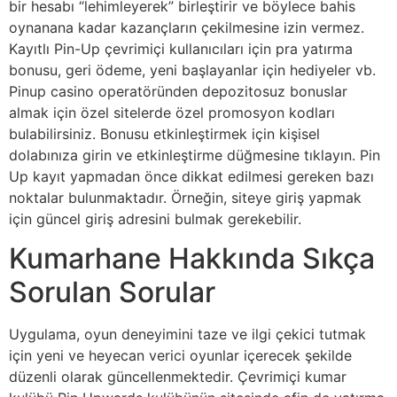
bir hesabı “lehimleyerek” birleştirir ve böylece bahis
oynanana kadar kazançların çekilmesine izin vermez.
Kayıtlı Pin-Up çevrimiçi kullanıcıları için pra yatırma
bonusu, geri ödeme, yeni başlayanlar için hediyeler vb.
Pinup casino operatöründen depozitosuz bonuslar
almak için özel sitelerde özel promosyon kodları
bulabilirsiniz. Bonusu etkinleştirmek için kişisel
dolabınıza girin ve etkinleştirme düğmesine tıklayın. Pin
Up kayıt yapmadan önce dikkat edilmesi gereken bazı
noktalar bulunmaktadır. Örneğin, siteye giriş yapmak
için güncel giriş adresini bulmak gerekebilir.
Kumarhane Hakkında Sıkça
Sorulan Sorular
Uygulama, oyun deneyimini taze ve ilgi çekici tutmak
için yeni ve heyecan verici oyunlar içerecek şekilde
düzenli olarak güncellenmektedir. Çevrimiçi kumar