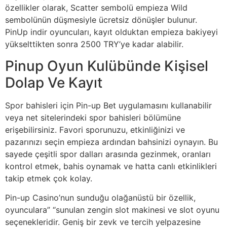
özellikler olarak, Scatter sembolü empieza Wild
sembolünün düşmesiyle ücretsiz dönüşler bulunur.
PinUp indir oyuncuları, kayıt olduktan empieza bakiyeyi
yükselttikten sonra 2500 TRY’ye kadar alabilir.
Pinup Oyun Kulübünde Kişisel
Dolap Ve Kayıt
Spor bahisleri için Pin-up Bet uygulamasını kullanabilir
veya net sitelerindeki spor bahisleri bölümüne
erişebilirsiniz. Favori sporunuzu, etkinliğinizi ve
pazarınızı seçin empieza ardından bahsinizi oynayın. Bu
sayede çeşitli spor dalları arasında gezinmek, oranları
kontrol etmek, bahis oynamak ve hatta canlı etkinlikleri
takip etmek çok kolay.
Pin-up Casino’nun sunduğu olağanüstü bir özellik,
oyunculara” “sunulan zengin slot makinesi ve slot oyunu
seçenekleridir. Geniş bir zevk ve tercih yelpazesine