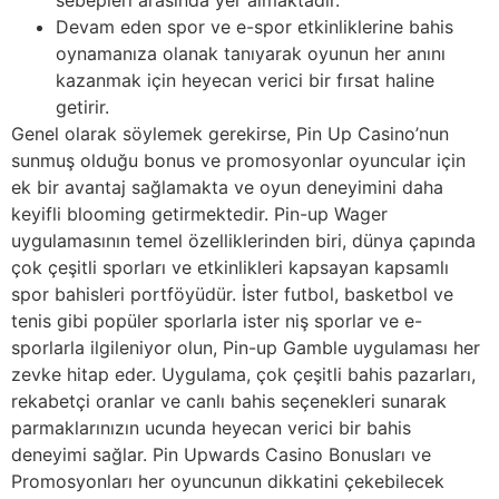
Devam eden spor ve e-spor etkinliklerine bahis
oynamanıza olanak tanıyarak oyunun her anını
kazanmak için heyecan verici bir fırsat haline
getirir.
Genel olarak söylemek gerekirse, Pin Up Casino’nun
sunmuş olduğu bonus ve promosyonlar oyuncular için
ek bir avantaj sağlamakta ve oyun deneyimini daha
keyifli blooming getirmektedir. Pin-up Wager
uygulamasının temel özelliklerinden biri, dünya çapında
çok çeşitli sporları ve etkinlikleri kapsayan kapsamlı
spor bahisleri portföyüdür. İster futbol, basketbol ve
tenis gibi popüler sporlarla ister niş sporlar ve e-
sporlarla ilgileniyor olun, Pin-up Gamble uygulaması her
zevke hitap eder. Uygulama, çok çeşitli bahis pazarları,
rekabetçi oranlar ve canlı bahis seçenekleri sunarak
parmaklarınızın ucunda heyecan verici bir bahis
deneyimi sağlar. Pin Upwards Casino Bonusları ve
Promosyonları her oyuncunun dikkatini çekebilecek