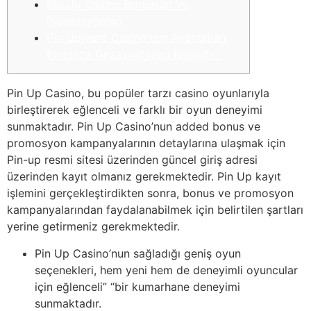
Pin Up Casino Bonusları Ve
Promosyonları
Pin Upward Casino’nun Avantajları
Empieza Dezavantajları Nelerdir?
Pin Up Casino, bu popüler tarzı casino oyunlarıyla
birleştirerek eğlenceli ve farklı bir oyun deneyimi
sunmaktadır. Pin Up Casino’nun added bonus ve
promosyon kampanyalarının detaylarına ulaşmak için
Pin-up resmi sitesi üzerinden güncel giriş adresi
üzerinden kayıt olmanız gerekmektedir. Pin Up kayıt
işlemini gerçekleştirdikten sonra, bonus ve promosyon
kampanyalarından faydalanabilmek için belirtilen şartları
yerine getirmeniz gerekmektedir.
Pin Up Casino’nun sağladığı geniş oyun
seçenekleri, hem yeni hem de deneyimli oyuncular
için eğlenceli” “bir kumarhane deneyimi
sunmaktadır.