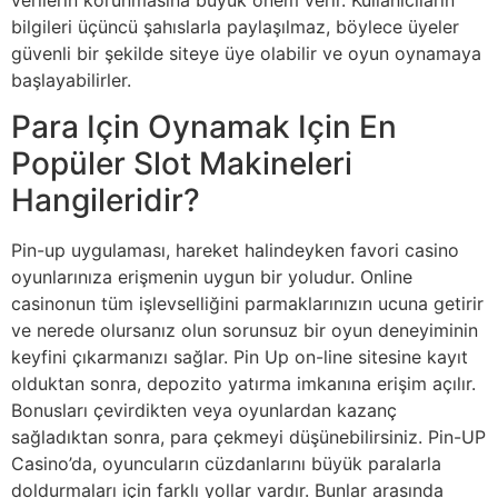
bilgileri üçüncü şahıslarla paylaşılmaz, böylece üyeler
güvenli bir şekilde siteye üye olabilir ve oyun oynamaya
başlayabilirler.
Para Için Oynamak Için En
Popüler Slot Makineleri
Hangileridir?
Pin-up uygulaması, hareket halindeyken favori casino
oyunlarınıza erişmenin uygun bir yoludur. Online
casinonun tüm işlevselliğini parmaklarınızın ucuna getirir
ve nerede olursanız olun sorunsuz bir oyun deneyiminin
keyfini çıkarmanızı sağlar. Pin Up on-line sitesine kayıt
olduktan sonra, depozito yatırma imkanına erişim açılır.
Bonusları çevirdikten veya oyunlardan kazanç
sağladıktan sonra, para çekmeyi düşünebilirsiniz. Pin-UP
Casino’da, oyuncuların cüzdanlarını büyük paralarla
doldurmaları için farklı yollar vardır. Bunlar arasında