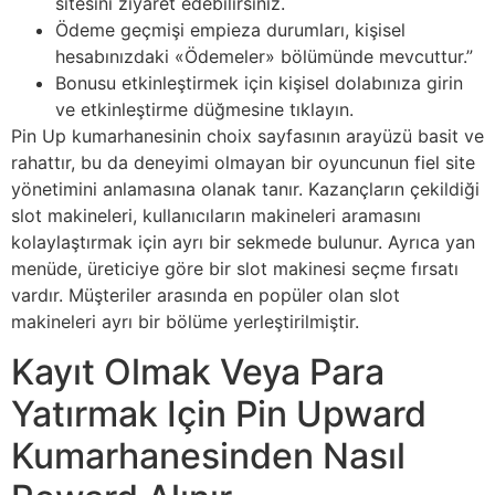
sitesini ziyaret edebilirsiniz.
Ödeme geçmişi empieza durumları, kişisel
hesabınızdaki «Ödemeler» bölümünde mevcuttur.”
Bonusu etkinleştirmek için kişisel dolabınıza girin
ve etkinleştirme düğmesine tıklayın.
Pin Up kumarhanesinin choix sayfasının arayüzü basit ve
rahattır, bu da deneyimi olmayan bir oyuncunun fiel site
yönetimini anlamasına olanak tanır. Kazançların çekildiği
slot makineleri, kullanıcıların makineleri aramasını
kolaylaştırmak için ayrı bir sekmede bulunur. Ayrıca yan
menüde, üreticiye göre bir slot makinesi seçme fırsatı
vardır. Müşteriler arasında en popüler olan slot
makineleri ayrı bir bölüme yerleştirilmiştir.
Kayıt Olmak Veya Para
Yatırmak Için Pin Upward
Kumarhanesinden Nasıl