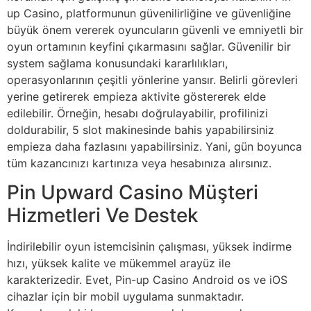
up Casino, platformunun güvenilirliğine ve güvenliğine
büyük önem vererek oyuncuların güvenli ve emniyetli bir
oyun ortamının keyfini çıkarmasını sağlar. Güvenilir bir
system sağlama konusundaki kararlılıkları,
operasyonlarının çeşitli yönlerine yansır. Belirli görevleri
yerine getirerek empieza aktivite göstererek elde
edilebilir. Örneğin, hesabı doğrulayabilir, profilinizi
doldurabilir, 5 slot makinesinde bahis yapabilirsiniz
empieza daha fazlasını yapabilirsiniz. Yani, gün boyunca
tüm kazancınızı kartınıza veya hesabınıza alırsınız.
Pin Upward Casino Müşteri
Hizmetleri Ve Destek
İndirilebilir oyun istemcisinin çalışması, yüksek indirme
hızı, yüksek kalite ve mükemmel arayüz ile
karakterizedir. Evet, Pin-up Casino Android os ve iOS
cihazlar için bir mobil uygulama sunmaktadır.