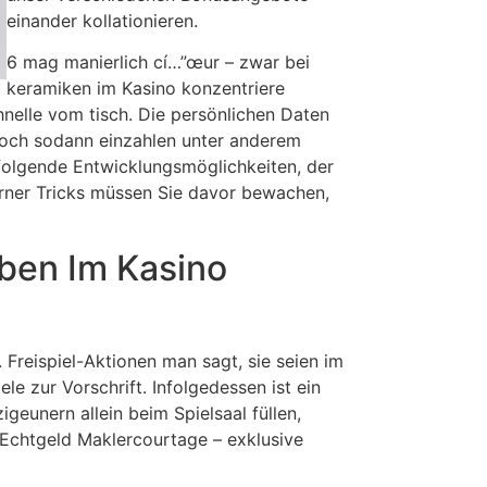
einander kollationieren.
6 mag manierlich cí…”œur – zwar bei
keramiken im Kasino konzentriere
hnelle vom tisch. Die persönlichen Daten
 noch sodann einzahlen unter anderem
folgende Entwicklungsmöglichkeiten, der
rner Tricks müssen Sie davor bewachen,
ben Im Kasino
Freispiel-Aktionen man sagt, sie seien im
le zur Vorschrift. Infolgedessen ist ein
geunern allein beim Spielsaal füllen,
 Echtgeld Maklercourtage – exklusive