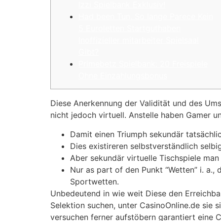
Izzi Spielbank Exklusiv!
Had been Tun, So lange Parece Kein
5 Euroletten Startguthaben
Inoffizieller mitarbeiter Spielsaal
Gibt?
Primebetz Spielbank: 20 Freispiele
Ohne Einzahlungsbonus
Diese Anerkennung der Validität und des Umse
nicht jedoch virtuell. Anstelle haben Gamer un
Damit einen Triumph sekundär tatsächlic
Dies existireren selbstverständlich selb
Aber sekundär virtuelle Tischspiele man
Nur as part of den Punkt “Wetten” i. a.
Sportwetten.
Unbedeutend in wie weit Diese den Erreichbar 
Selektion suchen, unter CasinoOnline.de sie s
versuchen ferner aufstöbern garantiert eine C