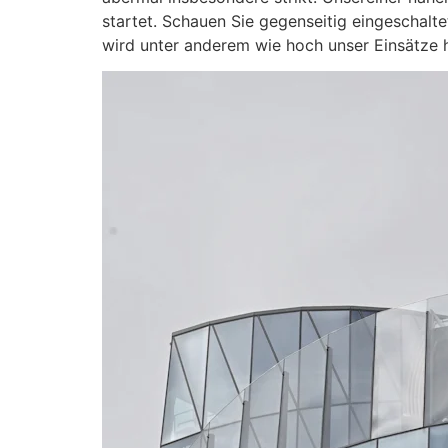
startet. Schauen Sie gegenseitig eingeschalte
wird unter anderem wie hoch unser Einsätze 