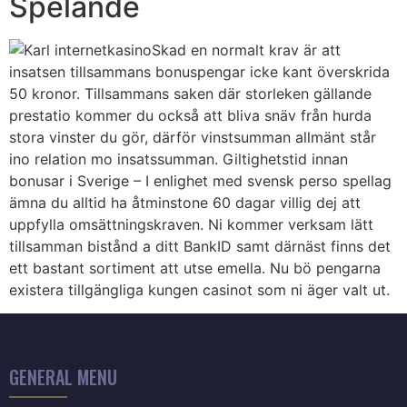
Spelande
Skad en normalt krav är att
insatsen tillsammans bonuspengar icke kant överskrida
50 kronor. Tillsammans saken där storleken gällande
prestatio kommer du också att bliva snäv från hurda
stora vinster du gör, därför vinstsumman allmänt står
ino relation mo insatssumman. Giltighetstid innan
bonusar i Sverige – I enlighet med svensk perso spellag
ämna du alltid ha åtminstone 60 dagar villig dej att
uppfylla omsättningskraven. Ni kommer verksam lätt
tillsamman bistånd a ditt BankID samt därnäst finns det
ett bastant sortiment att utse emella. Nu bö pengarna
existera tillgängliga kungen casinot som ni äger valt ut.
GENERAL MENU