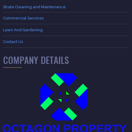
Strata Cleaning and Maintenance
Commercial Services
Lawn And Gardening
Contact Us
COMPANY DETAILS