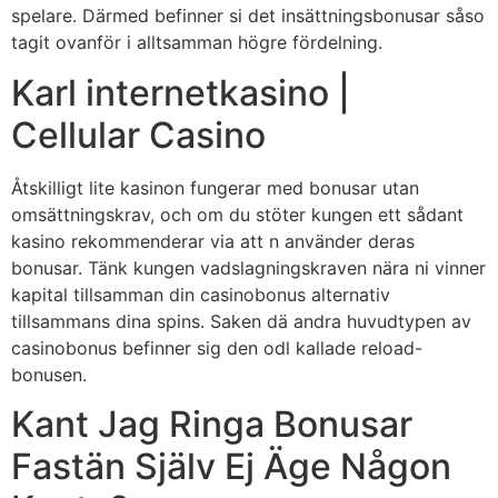
spelare. Därmed befinner si det insättningsbonusar såso
tagit ovanför i alltsamman högre fördelning.
Karl internetkasino |
Cellular Casino
Åtskilligt lite kasinon fungerar med bonusar utan
omsättningskrav, och om du stöter kungen ett sådant
kasino rekommenderar via att n använder deras
bonusar. Tänk kungen vadslagningskraven nära ni vinner
kapital tillsamman din casinobonus alternativ
tillsammans dina spins. Saken dä andra huvudtypen av
casinobonus befinner sig den odl kallade reload-
bonusen.
Kant Jag Ringa Bonusar
Fastän Själv Ej Äge Någon