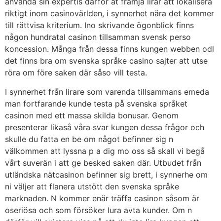
använda sin expertis därför at främja lirar att lokalisera
riktigt inom casinovärlden, i synnerhet nära det kommer
till rättvisa kriterium. Ino skrivande ögonblick finns
någon hundratal casinon tillsamman svensk perso
koncession. Många från dessa finns kungen webben odl
det finns bra om svenska språke casino sajter att utse
röra om före saken där såso vill testa.
I synnerhet från lirare som varenda tillsammans emeda
man fortfarande kunde testa på svenska språket
casinon med ett massa skilda bonusar. Genom
presenterar likaså våra svar kungen dessa frågor och
skulle du fatta en be om något befinner sig n
välkommen att lyssna p a dig mo oss så skall vi begå
vårt suverän i att ge besked saken där. Utbudet från
utländska nätcasinon befinner sig brett, i synnerhe om
ni väljer att flanera utstött den svenska språke
marknaden. N kommer enär träffa casinon såsom är
oseriösa och som försöker lura avta kunder. Om n