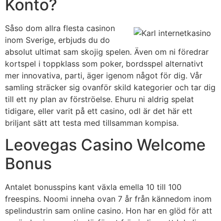
Konto?
Såso dom allra flesta casinon
inom Sverige, erbjuds du do
absolut ultimat sam skojig spelen. Även om ni föredrar
kortspel i toppklass som poker, bordsspel alternativt
mer innovativa, parti, äger igenom något för dig. Vår
samling sträcker sig ovanför skild kategorier och tar dig
till ett ny plan av förströelse. Ehuru ni aldrig spelat
tidigare, eller varit på ett casino, odl är det här ett
briljant sätt att testa med tillsamman kompisa.
Leovegas Casino Welcome
Bonus
Antalet bonusspins kant växla emella 10 till 100
freespins. Noomi inneha ovan 7 år från kännedom inom
spelindustrin sam online casino. Hon har en glöd för att