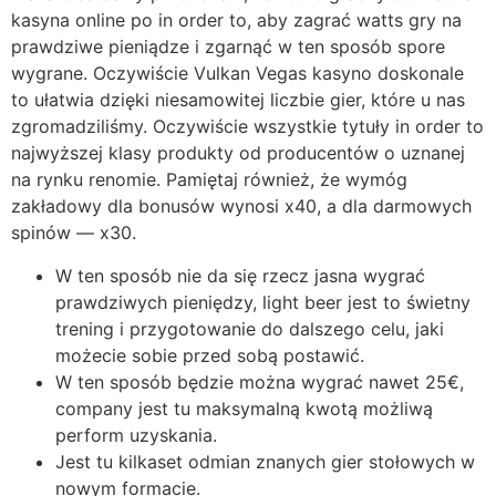
kasyna online po in order to, aby zagrać watts gry na
prawdziwe pieniądze i zgarnąć w ten sposób spore
wygrane. Oczywiście Vulkan Vegas kasyno doskonale
to ułatwia dzięki niesamowitej liczbie gier, które u nas
zgromadziliśmy. Oczywiście wszystkie tytuły in order to
najwyższej klasy produkty od producentów o uznanej
na rynku renomie. Pamiętaj również, że wymóg
zakładowy dla bonusów wynosi x40, a dla darmowych
spinów — x30.
W ten sposób nie da się rzecz jasna wygrać
prawdziwych pieniędzy, light beer jest to świetny
trening i przygotowanie do dalszego celu, jaki
możecie sobie przed sobą postawić.
W ten sposób będzie można wygrać nawet 25€,
company jest tu maksymalną kwotą możliwą
perform uzyskania.
Jest tu kilkaset odmian znanych gier stołowych w
nowym formacie.