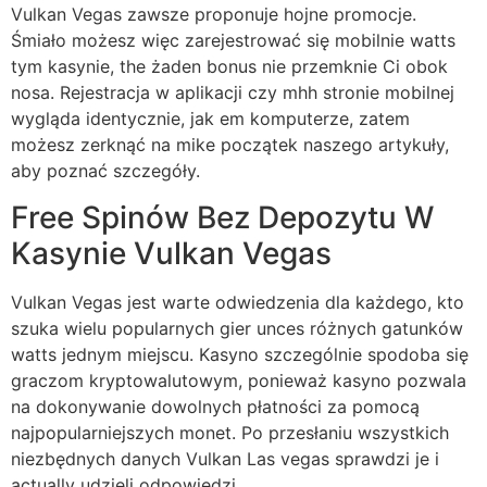
Vulkan Vegas zawsze proponuje hojne promocje.
Śmiało możesz więc zarejestrować się mobilnie watts
tym kasynie, the żaden bonus nie przemknie Ci obok
nosa. Rejestracja w aplikacji czy mhh stronie mobilnej
wygląda identycznie, jak em komputerze, zatem
możesz zerknąć na mike początek naszego artykuły,
aby poznać szczegóły.
Free Spinów Bez Depozytu W
Kasynie Vulkan Vegas
Vulkan Vegas jest warte odwiedzenia dla każdego, kto
szuka wielu popularnych gier unces różnych gatunków
watts jednym miejscu. Kasyno szczególnie spodoba się
graczom kryptowalutowym, ponieważ kasyno pozwala
na dokonywanie dowolnych płatności za pomocą
najpopularniejszych monet. Po przesłaniu wszystkich
niezbędnych danych Vulkan Las vegas sprawdzi je i
actually udzieli odpowiedzi.