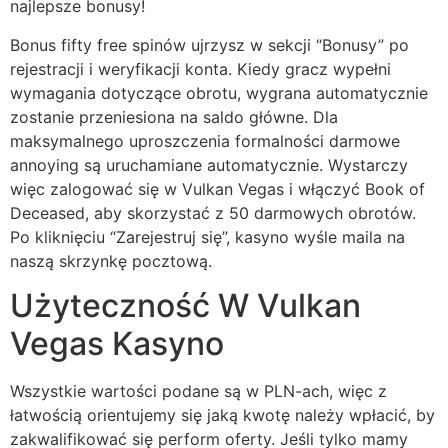
najlepsze bonusy!
Bonus fifty free spinów ujrzysz w sekcji “Bonusy” po
rejestracji i weryfikacji konta. Kiedy gracz wypełni
wymagania dotyczące obrotu, wygrana automatycznie
zostanie przeniesiona na saldo główne. Dla
maksymalnego uproszczenia formalności darmowe
annoying są uruchamiane automatycznie. Wystarczy
więc zalogować się w Vulkan Vegas i włączyć Book of
Deceased, aby skorzystać z 50 darmowych obrotów.
Po kliknięciu “Zarejestruj się”, kasyno wyśle maila na
naszą skrzynkę pocztową.
Użyteczność W Vulkan
Vegas Kasyno
Wszystkie wartości podane są w PLN-ach, więc z
łatwością orientujemy się jaką kwotę należy wpłacić, by
zakwalifikować się perform oferty. Jeśli tylko mamy