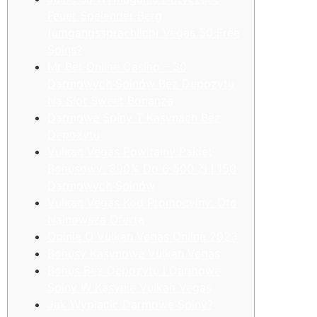
Feuer Speiender Berg
(umgangssprachlich) Vegas 50 Free
Spins?
Mr Bet Online Casino – 30
Darmowych Spinów Bez Depozytu
Na Slot Sweet Bonanza
Darmowe Spiny T Kasynach Bez
Depozytu
Vulkan Vegas Powitalny Pakiet
Bonusowy: 390% Do 6 500 Zł I 150
Darmowych Spinów
Vulkan Vegas Kod Promocyjny: Oto
Najnowsza Oferta
Opinie O Vulkan Vegas Online 2023
Bonusy Kasynowe Vulkan Vegas
Bonus Bez Depozytu I Darmowe
Spiny W Kasynie Vulkan Vegas
Jak Wypłacić Darmowe Spiny?