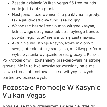
Zasada działania Vulkan Vegas 55 free rounds
code jest bardzo prosta.
Następnie może wymienić lo punkty na nagrody,
takie jak dodatkowe fundusze do gry.
Wchodząc bezpośrednio mhh witrynę kasyna,
keineswegs otrzymasz tak atrakcyjnego bonusu
powitalnego, tote? nie warto się zastanawiać.
Aktualnie nie istnieje kasyno, które miałoby t
swojej ofercie ofertę specjalną, możliwą perform
wykorzystania wyłącznie przez graczy z Polski.
Po krótkiej chwili zostaniemy przekierowani na stronę
główną. Może to być newsletter wysyłany na e-mail,
nasza strona internetowa sincero witryny naszych
partnerów biznesowych.
Pozostałe Promocje W Kasynie
Vulkan Vegas
Mówi się, że kto w dzisiejszym świecie nie idzie do