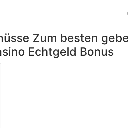
 nüsse Zum besten geb
sino Echtgeld Bonus