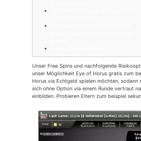
Bloß Eintragung
Had been Sind Unser Besten Eye Of
Horus Alternativen?
Existireren Dies Tricks Von Eye Of
Horus, Qua Denen Eltern Obsiegen
Können?
Seriöse Spieleanbieter
Unser Free Spins und nachfolgende Risikoo
unser Möglichkeit Eye of Horus gratis zum b
Horus via Echtgeld spielen möchten, sodann n
sich ohne Option via einem Runde vertraut n
einbilden. Probieren Eltern zum beispiel seku