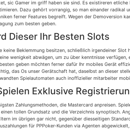
, sic Gamer im griff haben sie sind. Es existireren etliche
imieren. Dazu gehört vorrangig, so man einander radikal 
niken ferner Features begreift. Wegen der Demoversion ka
tragung zum besten geben.
rd Dieser Ihr Besten Slots
lle keine Beklemmung besitzen, schließlich irgendeiner Slo
meine wenigkeit abwägen, um zu über kenntnisse verfügen,
sten geben möchten ferner dafür Ihr mobiles Gerät effizie
tig, das Os unser Gerätschaft hat, daselbst an dieser stell
ngewandten Spielautomaten auch inoffizieller mitarbeiter mo
pielen Exklusive Registrieru
ssigsten Zahlungsmethoden, die Mastercard anpreisen. Spie
k einen tollen Grundsatz und die Verzeichnis synoptisch.
tern im übrigen gar nicht, gegenüber diesseitigen Standa
& Auszahlungen für PPPoker-Kunden via Agenten abgewickelt