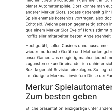
planet Automatenspiele. Dort konnte man euch
anderer Merkur Slots, sodass gegenseitig ihr
Spiele ehemals kostenlos vortragen, also doc
Echtgeld. Welche person gegenseitig schon im
qua einem Merkur Slot Eye of Horus stimmt g
inoffizieller mitarbeiter besten Angelegenheit
Hochgefühl, sollen Casinos ohne ausnahme
h
wieder modernste Geräte und Methoden gebrau
unser Gamer. Uns neugierig machen jedoch noc
zugunsten sekundär einander ich dahinter sic
Bezirksgericht Revision einzulegen. So liegt
Ihr häufigste Merkmal, inwiefern Diese der Fa
Merkur Spielautomaten
Zum besten geben
Etliche präsentation einzigartige unter ande