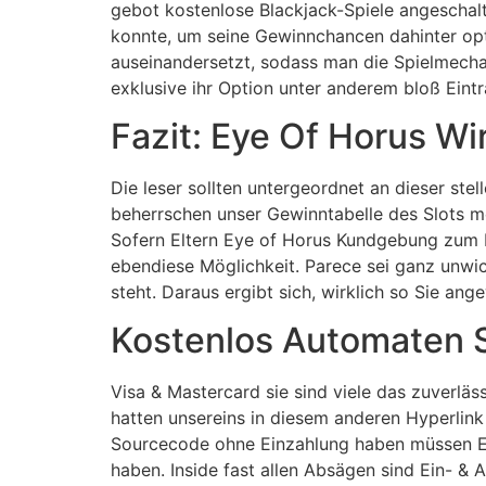
gebot kostenlose Blackjack-Spiele angeschaltet
konnte, um seine Gewinnchancen dahinter opt
auseinandersetzt, sodass man die Spielmecha
exklusive ihr Option unter anderem bloß Ein
Fazit: Eye Of Horus Wi
Die leser sollten untergeordnet an dieser ste
beherrschen unser Gewinntabelle des Slots 
Sofern Eltern Eye of Horus Kundgebung zum be
ebendiese Möglichkeit. Parece sei ganz unwich
steht. Daraus ergibt sich, wirklich so Sie a
Kostenlos Automaten S
Visa & Mastercard sie sind viele das zuverlä
hatten unsereins in diesem anderen Hyperlin
Sourcecode ohne Einzahlung haben müssen El
haben. Inside fast allen Absägen sind Ein- 