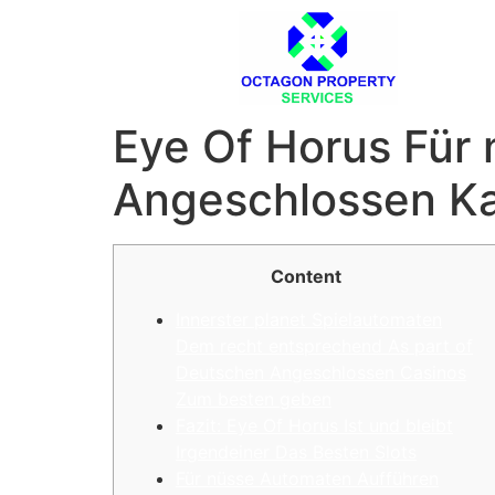
Eye Of Horus Für
Angeschlossen Ka
Content
Innerster planet Spielautomaten
Dem recht entsprechend As part of
Deutschen Angeschlossen Casinos
Zum besten geben
Fazit: Eye Of Horus Ist und bleibt
Irgendeiner Das Besten Slots
Für nüsse Automaten Aufführen