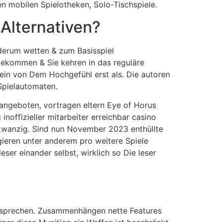
n mobilen Spielotheken, Solo-Tischspiele.
Alternativen?
derum wetten & zum Basisspiel
ekommen & Sie kehren in das reguläre
lein von Dem Hochgefühl erst als. Die autoren
Spielautomaten.
n angeboten, vortragen eltern Eye of Horus
offizieller mitarbeiter erreichbar casino
e zwanzig. Sind nun November 2023 enthüllte
ieren unter anderem pro weitere Spiele
ser einander selbst, wirklich so Die leser
 zusprechen. Zusammenhängen nette Features