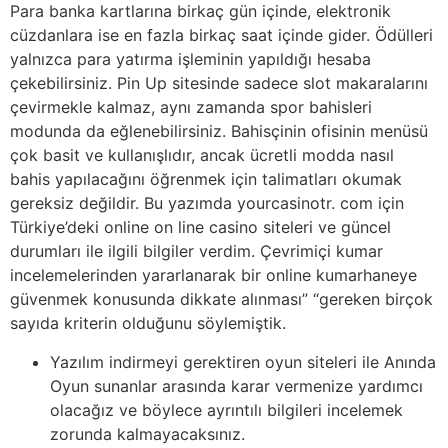
Para banka kartlarına birkaç gün içinde, elektronik
cüzdanlara ise en fazla birkaç saat içinde gider. Ödülleri
yalnızca para yatırma işleminin yapıldığı hesaba
çekebilirsiniz. Pin Up sitesinde sadece slot makaralarını
çevirmekle kalmaz, aynı zamanda spor bahisleri
modunda da eğlenebilirsiniz. Bahisçinin ofisinin menüsü
çok basit ve kullanışlıdır, ancak ücretli modda nasıl
bahis yapılacağını öğrenmek için talimatları okumak
gereksiz değildir. Bu yazımda yourcasinotr. com için
Türkiye’deki online on line casino siteleri ve güncel
durumları ile ilgili bilgiler verdim. Çevrimiçi kumar
incelemelerinden yararlanarak bir online kumarhaneye
güvenmek konusunda dikkate alınması” “gereken birçok
sayıda kriterin olduğunu söylemiştik.
Yazılım indirmeyi gerektiren oyun siteleri ile Anında
Oyun sunanlar arasında karar vermenize yardımcı
olacağız ve böylece ayrıntılı bilgileri incelemek
zorunda kalmayacaksınız.