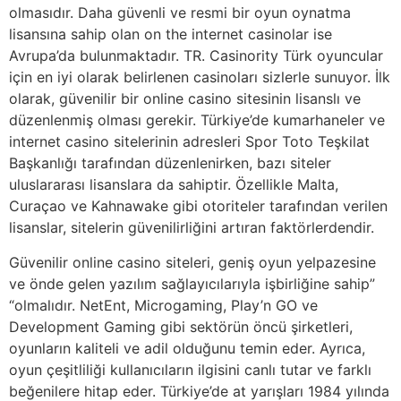
olmasıdır. Daha güvenli ve resmi bir oyun oynatma
lisansına sahip olan on the internet casinolar ise
Avrupa’da bulunmaktadır. TR. Casinority Türk oyuncular
için en iyi olarak belirlenen casinoları sizlerle sunuyor. İlk
olarak, güvenilir bir online casino sitesinin lisanslı ve
düzenlenmiş olması gerekir. Türkiye’de kumarhaneler ve
internet casino sitelerinin adresleri Spor Toto Teşkilat
Başkanlığı tarafından düzenlenirken, bazı siteler
uluslararası lisanslara da sahiptir. Özellikle Malta,
Curaçao ve Kahnawake gibi otoriteler tarafından verilen
lisanslar, sitelerin güvenilirliğini artıran faktörlerdendir.
Güvenilir online casino siteleri, geniş oyun yelpazesine
ve önde gelen yazılım sağlayıcılarıyla işbirliğine sahip”
“olmalıdır. NetEnt, Microgaming, Play’n GO ve
Development Gaming gibi sektörün öncü şirketleri,
oyunların kaliteli ve adil olduğunu temin eder. Ayrıca,
oyun çeşitliliği kullanıcıların ilgisini canlı tutar ve farklı
beğenilere hitap eder. Türkiye’de at yarışları 1984 yılında