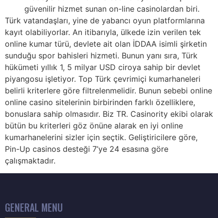
güvenilir hizmet sunan on-line casinolardan biri.
Türk vatandaşları, yine de yabancı oyun platformlarına
kayıt olabiliyorlar. An itibarıyla, ülkede izin verilen tek
online kumar türü, devlete ait olan İDDAA isimli şirketin
sunduğu spor bahisleri hizmeti. Bunun yanı sıra, Türk
hükümeti yıllık 1, 5 milyar USD ciroya sahip bir devlet
piyangosu işletiyor. Top Türk çevrimiçi kumarhaneleri
belirli kriterlere göre filtrelenmelidir. Bunun sebebi online
online casino sitelerinin birbirinden farklı özelliklere,
bonuslara sahip olmasıdır. Biz TR. Casinority ekibi olarak
bütün bu kriterleri göz önüne alarak en iyi online
kumarhanelerini sizler için seçtik. Geliştiricilere göre,
Pin-Up casinos desteği 7’ye 24 esasına göre
çalışmaktadır.
GENERAL MENU