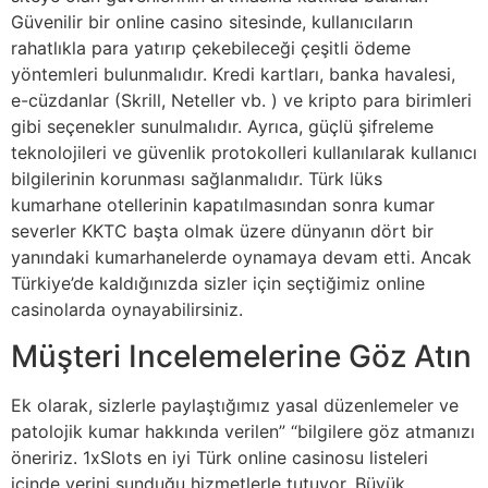
Güvenilir bir online casino sitesinde, kullanıcıların
rahatlıkla para yatırıp çekebileceği çeşitli ödeme
yöntemleri bulunmalıdır. Kredi kartları, banka havalesi,
e-cüzdanlar (Skrill, Neteller vb. ) ve kripto para birimleri
gibi seçenekler sunulmalıdır. Ayrıca, güçlü şifreleme
teknolojileri ve güvenlik protokolleri kullanılarak kullanıcı
bilgilerinin korunması sağlanmalıdır. Türk lüks
kumarhane otellerinin kapatılmasından sonra kumar
severler KKTC başta olmak üzere dünyanın dört bir
yanındaki kumarhanelerde oynamaya devam etti. Ancak
Türkiye’de kaldığınızda sizler için seçtiğimiz online
casinolarda oynayabilirsiniz.
Müşteri Incelemelerine Göz Atın
Ek olarak, sizlerle paylaştığımız yasal düzenlemeler ve
patolojik kumar hakkında verilen” “bilgilere göz atmanızı
öneririz. 1xSlots en iyi Türk online casinosu listeleri
içinde yerini sunduğu hizmetlerle tutuyor. Büyük