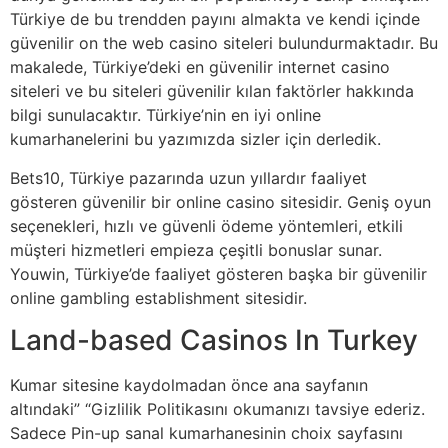
Türkiye de bu trendden payını almakta ve kendi içinde
güvenilir on the web casino siteleri bulundurmaktadır. Bu
makalede, Türkiye’deki en güvenilir internet casino
siteleri ve bu siteleri güvenilir kılan faktörler hakkında
bilgi sunulacaktır. Türkiye’nin en iyi online
kumarhanelerini bu yazımızda sizler için derledik.
Bets10, Türkiye pazarında uzun yıllardır faaliyet
gösteren güvenilir bir online casino sitesidir. Geniş oyun
seçenekleri, hızlı ve güvenli ödeme yöntemleri, etkili
müşteri hizmetleri empieza çeşitli bonuslar sunar.
Youwin, Türkiye’de faaliyet gösteren başka bir güvenilir
online gambling establishment sitesidir.
Land-based Casinos In Turkey
Kumar sitesine kaydolmadan önce ana sayfanın
altındaki” “Gizlilik Politikasını okumanızı tavsiye ederiz.
Sadece Pin-up sanal kumarhanesinin choix sayfasını