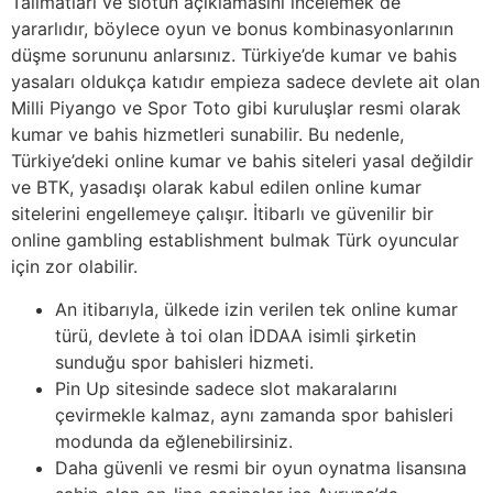
Talimatları ve slotun açıklamasını incelemek de
yararlıdır, böylece oyun ve bonus kombinasyonlarının
düşme sorununu anlarsınız. Türkiye’de kumar ve bahis
yasaları oldukça katıdır empieza sadece devlete ait olan
Milli Piyango ve Spor Toto gibi kuruluşlar resmi olarak
kumar ve bahis hizmetleri sunabilir. Bu nedenle,
Türkiye’deki online kumar ve bahis siteleri yasal değildir
ve BTK, yasadışı olarak kabul edilen online kumar
sitelerini engellemeye çalışır. İtibarlı ve güvenilir bir
online gambling establishment bulmak Türk oyuncular
için zor olabilir.
An itibarıyla, ülkede izin verilen tek online kumar
türü, devlete à toi olan İDDAA isimli şirketin
sunduğu spor bahisleri hizmeti.
Pin Up sitesinde sadece slot makaralarını
çevirmekle kalmaz, aynı zamanda spor bahisleri
modunda da eğlenebilirsiniz.
Daha güvenli ve resmi bir oyun oynatma lisansına