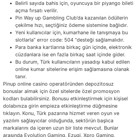
Belirli sayıda bahis için, oyuncuya bir piyango bileti
açma fırsatı verilir.
Pin Way up Gambling Club’da kazanılan ödüllerin
çekilme hızı, seçtiğiniz ödeme sistemine bağlıdır.
Yeni kullanıcılar için, kumarhane ile tanışmaya bu
slotlarla” error code: 504 “desteği sağlamalıdır.
Para banka kartlarına birkaç gün içinde, elektronik
cüzdanlara ise en fazla birkaç saat içinde gider.
Bu durum, Türk kullanıcıların yasadışı kabul edilen
online kumar sitelerine erişim sağlamasına olanak
tanır.
Pinup online casino operatöründen depozitosuz
bonuslar almak için özel sitelerde özel promosyon
kodları bulabilirsiniz. Bonusu etkinleştirmek için kişisel
dolabınıza girin empieza etkinleştirme düğmesine
tıklayın. Konu, Türk pazarına hizmet veren oyun ve
yazılım sağlayıcılar olduğunda, sektörün başlıca
markalarını da içeren uzun bir liste mevcut. Bunlar
arasında Evolution Gaming, Ezugi, Xpro Gaming,