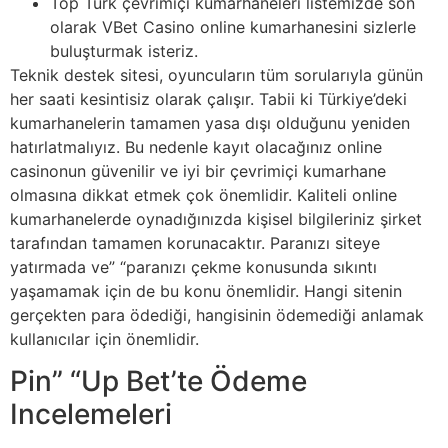
Top Türk çevrimiçi kumarhaneleri listemizde son
olarak VBet Casino online kumarhanesini sizlerle
buluşturmak isteriz.
Teknik destek sitesi, oyuncuların tüm sorularıyla günün
her saati kesintisiz olarak çalışır. Tabii ki Türkiye’deki
kumarhanelerin tamamen yasa dışı olduğunu yeniden
hatırlatmalıyız. Bu nedenle kayıt olacağınız online
casinonun güvenilir ve iyi bir çevrimiçi kumarhane
olmasına dikkat etmek çok önemlidir. Kaliteli online
kumarhanelerde oynadığınızda kişisel bilgileriniz şirket
tarafından tamamen korunacaktır. Paranızı siteye
yatırmada ve” “paranızı çekme konusunda sıkıntı
yaşamamak için de bu konu önemlidir. Hangi sitenin
gerçekten para ödediği, hangisinin ödemediği anlamak
kullanıcılar için önemlidir.
Pin” “Up Bet’te Ödeme
Incelemeleri