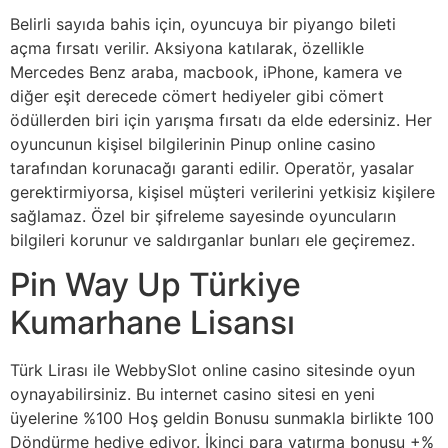
Belirli sayıda bahis için, oyuncuya bir piyango bileti
açma fırsatı verilir. Aksiyona katılarak, özellikle
Mercedes Benz araba, macbook, iPhone, kamera ve
diğer eşit derecede cömert hediyeler gibi cömert
ödüllerden biri için yarışma fırsatı da elde edersiniz. Her
oyuncunun kişisel bilgilerinin Pinup online casino
tarafından korunacağı garanti edilir. Operatör, yasalar
gerektirmiyorsa, kişisel müşteri verilerini yetkisiz kişilere
sağlamaz. Özel bir şifreleme sayesinde oyuncuların
bilgileri korunur ve saldırganlar bunları ele geçiremez.
Pin Way Up Türkiye
Kumarhane Lisansı
Türk Lirası ile WebbySlot online casino sitesinde oyun
oynayabilirsiniz. Bu internet casino sitesi en yeni
üyelerine %100 Hoş geldin Bonusu sunmakla birlikte 100
Döndürme hediye ediyor. İkinci para yatırma bonusu +%