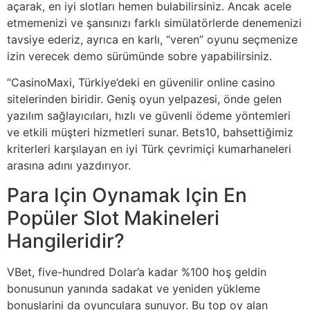
açarak, en iyi slotları hemen bulabilirsiniz. Ancak acele
etmemenizi ve şansınızı farklı simülatörlerde denemenizi
tavsiye ederiz, ayrıca en karlı, “veren” oyunu seçmenize
izin verecek demo sürümünde sobre yapabilirsiniz.
“CasinoMaxi, Türkiye’deki en güvenilir online casino
sitelerinden biridir. Geniş oyun yelpazesi, önde gelen
yazılım sağlayıcıları, hızlı ve güvenli ödeme yöntemleri
ve etkili müşteri hizmetleri sunar. Bets10, bahsettiğimiz
kriterleri karşılayan en iyi Türk çevrimiçi kumarhaneleri
arasına adını yazdırıyor.
Para Için Oynamak Için En
Popüler Slot Makineleri
Hangileridir?
VBet, five-hundred Dolar’a kadar %100 hoş geldin
bonusunun yanında sadakat ve yeniden yükleme
bonuslarini da oyunculara sunuyor. Bu top oy alan