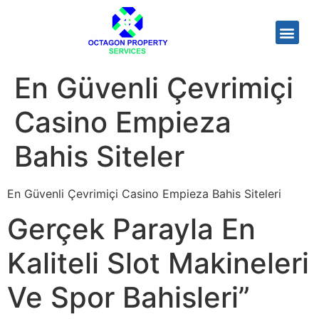
En Güvenli Çevrimiçi
Casino Empieza
Bahis Siteler
En Güvenli Çevrimiçi Casino Empieza Bahis Siteleri
Gerçek Parayla En
Kaliteli Slot Makineleri
Ve Spor Bahisleri”