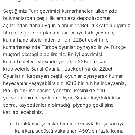
Seçtiğimiz Türk çevrimiçi kumarhaneleri ülkenizde
bulunanlardan çeşitlilik empieza depozit/bonus
açılarından daha uygun olabilir. 22Bet, dikkate aldığımız
filtrelere göre ön plana çıkan en iyi Türk çevrimiçi
kumarhane sitelerinden biridir. 22Bet çevirimiçi
kumarhanesinde Türkçe oyunlar oynayabilir ve Türkçe
müşteri desteği alabilirsiniz. En iyi çevrimiçi
kumarhaneler listesinde yer alan 22Bet’te canlı
krupiyelerle Sanal Oyunlar, Jackpot ya da 22bet
Oyunlarini kapsayan çeşitli oyunlar oynayarak kumar
heyecanını yaşayabilirsiniz. Kötü bir ruh halindeyseniz,
Pin Up on-line casino yönetimi kesinlikle onu
yükseltmenin bir yolunu biliyor. Siteye kaydolduktan
sonra, kaybedenlerin olmadığı piyango çekilişine
katılabileceksiniz.
Tutuklanan şahıslar hapis cezasıyla karşı karşıya
kalırken, suçüstü yakalanan 450’den fazla kumar