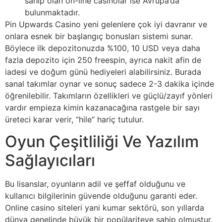
sahip olan on-line casinolar ise Avrupa’da
bulunmaktadır.
Pin Upwards Casino yeni gelenlere çok iyi davranır ve
onlara esnek bir başlangıç bonusları sistemi sunar.
Böylece ilk depozitonuzda %100, 10 USD veya daha
fazla depozito için 250 freespin, ayrıca nakit afin de
iadesi ve doğum günü hediyeleri alabilirsiniz. Burada
sanal takımlar oynar ve sonuç sadece 2-3 dakika içinde
öğrenilebilir. Takımların özellikleri ve güçlü/zayıf yönleri
vardır empieza kimin kazanacağına rastgele bir sayı
üreteci karar verir, “hile” hariç tutulur.
Oyun Çeşitliliği Ve Yazılım
Sağlayıcıları
Bu lisanslar, oyunların adil ve şeffaf olduğunu ve
kullanıcı bilgilerinin güvende olduğunu garanti eder.
Online casino siteleri yani kumar sektörü, son yıllarda
dünya genelinde büyük bir popülariteye sahip olmuştur.