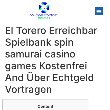
El Torero Erreichbar
Spielbank spin
samurai casino
games Kostenfrei
And Über Echtgeld
Vortragen
Content