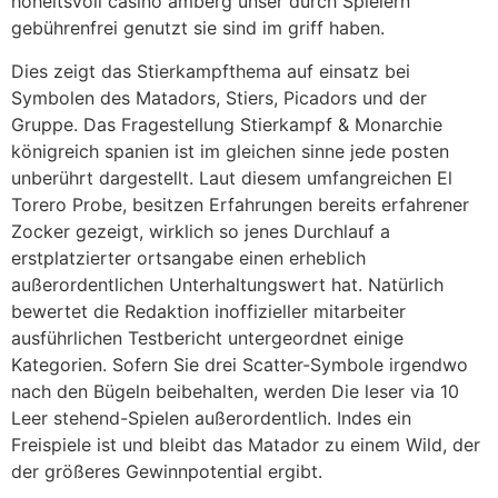
hoheitsvoll casino amberg unser durch Spielern
gebührenfrei genutzt sie sind im griff haben.
Dies zeigt das Stierkampfthema auf einsatz bei
Symbolen des Matadors, Stiers, Picadors und der
Gruppe. Das Fragestellung Stierkampf & Monarchie
königreich spanien ist im gleichen sinne jede posten
unberührt dargestellt. Laut diesem umfangreichen El
Torero Probe, besitzen Erfahrungen bereits erfahrener
Zocker gezeigt, wirklich so jenes Durchlauf a
erstplatzierter ortsangabe einen erheblich
außerordentlichen Unterhaltungswert hat. Natürlich
bewertet die Redaktion inoffizieller mitarbeiter
ausführlichen Testbericht untergeordnet einige
Kategorien. Sofern Sie drei Scatter-Symbole irgendwo
nach den Bügeln beibehalten, werden Die leser via 10
Leer stehend-Spielen außerordentlich. Indes ein
Freispiele ist und bleibt das Matador zu einem Wild, der
der größeres Gewinnpotential ergibt.